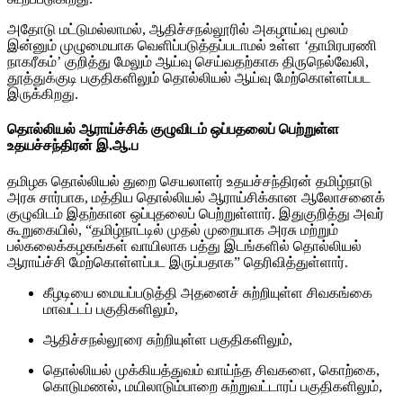
அதோடு மட்டுமல்லாமல், ஆதிச்சநல்லூரில் அகழாய்வு மூலம்
இன்னும் முழுமையாக வெளிப்படுத்தப்படாமல் உள்ள ‘தாமிரபரணி
நாகரீகம்’ குறித்து மேலும் ஆய்வு செய்வதற்காக திருநெல்வேலி,
தூத்துக்குடி பகுதிகளிலும் தொல்லியல் ஆய்வு மேற்கொள்ளப்பட
இருக்கிறது.
தொல்லியல் ஆராய்ச்சிக் குழுவிடம் ஒப்பதலைப் பெற்றுள்ள
உதயச்சந்திரன் இ.ஆ.ப
தமிழக தொல்லியல் துறை செயலாளர் உதயச்சந்திரன் தமிழ்நாடு
அரசு சார்பாக, மத்திய தொல்லியல் ஆராய்சிக்கான ஆலோசனைக்
குழுவிடம் இதற்கான ஒப்புதலைப் பெற்றுள்ளார். இதுகுறித்து அவர்
கூறுகையில், “தமிழ்நாட்டில் முதல் முறையாக அரசு மற்றும்
பல்கலைக்கழகங்கள் வாயிலாக பத்து இடங்களில் தொல்லியல்
ஆராய்ச்சி மேற்கொள்ளப்பட இருப்பதாக” தெரிவித்துள்ளார்.
கீழடியை மையப்படுத்தி அதனைச் சுற்றியுள்ள சிவகங்கை
மாவட்டப் பகுதிகளிலும்,
ஆதிச்சநல்லூரை சுற்றியுள்ள பகுதிகளிலும்,
தொல்லியல் முக்கியத்துவம் வாய்ந்த சிவகளை, கொற்கை,
கொடுமணல், மயிலாடும்பாறை சுற்றுவட்டாரப் பகுதிகளிலும்,