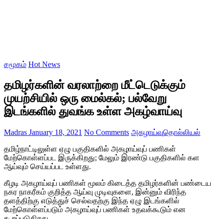
சமூகம்
Hot News
தமிழர்களின் வரலாற்றை மீட்டெடுக்கும்
முயற்சியில் ஒரு மைல்கல்; பல்வேறு
இடங்களில் துவங்க உள்ள அகழ்வாய்வு
Madras
January 18, 2021
No Comments
அகழாய்வு
தொல்லியல்
தமிழ்நாட்டிலுள்ள ஏழு பகுதிகளில் அகழாய்வுப் பணிகள்
மேற்கொள்ளப்பட இருக்கிறது; மேலும் இரண்டு பகுதிகளில் கள
ஆய்வும் செய்யப்பட உள்ளது.
கீழடி அகழாய்வுப் பணிகள் மூலம் கிடைத்த தமிழர்களின் பண்டைய
நகர நாகரீகம் குறித்த ஆய்வு முடிவுகளை, இன்னும் விரிந்த
தளத்திற்கு எடுத்துச் செல்வதற்கு இந்த ஏழு இடங்களில்
மேற்கொள்ளப்படும் அகழாய்வுப் பணிகள் உதவக்கூடும் என
கூறப்படுகிறது.