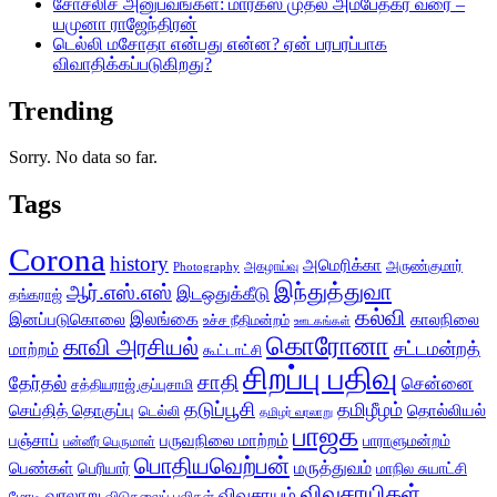
சோசலிச அனுபவங்கள்: மார்க்ஸ் முதல் அம்பேத்கர் வரை –
யமுனா ராஜேந்திரன்
டெல்லி மசோதா என்பது என்ன? ஏன் பரபரப்பாக
விவாதிக்கப்படுகிறது?
Trending
Sorry. No data so far.
Tags
Corona
history
அமெரிக்கா
அருண்குமார்
அகழாய்வு
Photography
இந்துத்துவா
ஆர்.எஸ்.எஸ்
இடஒதுக்கீடு
தங்கராஜ்
கல்வி
இலங்கை
இனப்படுகொலை
காலநிலை
உச்ச நீதிமன்றம்
ஊடகங்கள்
கொரோனா
காவி அரசியல்
சட்டமன்றத்
மாற்றம்
கூட்டாட்சி
சிறப்பு பதிவு
சாதி
தேர்தல்
சென்னை
சத்தியராஜ் குப்புசாமி
தடுப்பூசி
தமிழீழம்
செய்தித் தொகுப்பு
தொல்லியல்
டெல்லி
தமிழர் வரலாறு
பாஜக
பஞ்சாப்
பருவநிலை மாற்றம்
பாராளுமன்றம்
பன்னீர் பெருமாள்
பொதியவெற்பன்
மருத்துவம்
பெண்கள்
பெரியார்
மாநில சுயாட்சி
விவசாயிகள்
விவசாயம்
வரலாறு
மோடி