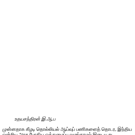
உதயசந்திரன் இ.ஆ.ப
முன்னதாக கீழடி தொல்லியல் ஆய்வுப் பணிகளைத் தொடர, இந்திய
ஒன்றிய அரசு போதிய ஒத்துழைப்பு வழங்காமல் இடையூறு