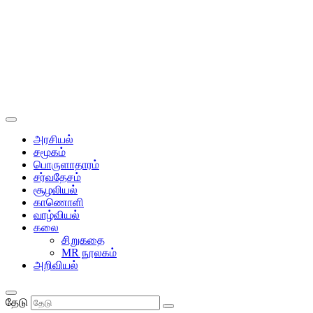
அரசியல்
சமூகம்
பொருளாதாரம்
சர்வதேசம்
சூழலியல்
காணொளி
வாழ்வியல்
கலை
சிறுகதை
MR நூலகம்
அறிவியல்
தேடு