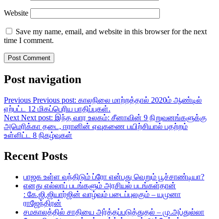
Website
Save my name, email, and website in this browser for the next
time I comment.
Post navigation
Previous
Previous post:
காலநிலை மாற்றத்தால் 2020ம் ஆண்டில்
ஏற்பட்ட 12 மிகப்பெரிய பாதிப்புகள்.
Next
Next post:
இந்த வார உலகம்: சீனாவின் 9 நிறுவனங்களுக்கு
அமெரிக்கா தடை, ஈரானின் ஏவுகணை பயிற்சியால் பதற்றம்
உள்ளிட்ட 8 நிகழ்வுகள்
Recent Posts
பாஜக உள்ள வந்திடும் ப்ரோ என்பது வெறும் பூச்சாண்டியா?
எனது எல்லாப் படங்களும் அரசியல் படங்கள்தான்
: கே.ஜி.ஜியார்ஜின் வாழ்வும் படைப்புலகும் – யமுனா
ராஜேந்திரன்
சமகாலத்தில் சாதியை அர்த்தப்படுத்துதல் – மு.அப்துல்லா