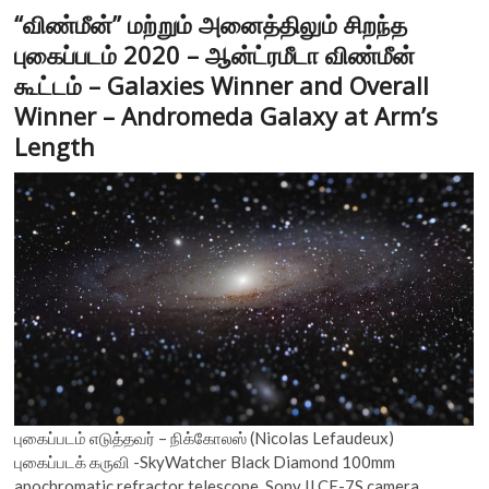
“விண்மீன்” மற்றும் அனைத்திலும் சிறந்த
புகைப்படம் 2020 – ஆன்ட்ரமீடா விண்மீன்
கூட்டம் – Galaxies Winner and Overall
Winner – Andromeda Galaxy at Arm’s
Length
புகைப்படம் எடுத்தவர் – நிக்கோலஸ் (Nicolas Lefaudeux)
புகைப்படக் கருவி -SkyWatcher Black Diamond 100mm
apochromatic refractor telescope. Sony ILCE-7S camera