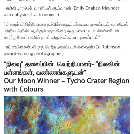
-எமிலி டிராபெக், வானியல் ஆய்வாளர்.(Emily Drabek-Maunder,
astrophysicist, astronomer)
“மிகவும் விசித்திரமான,நம்பிக்கையூட்டக்கூடிய புகைப்படம். வானியல்
பற்றிய அறிவியலுக்கும் உதவுகின்ற ஒரு புகைப்படம். விண்ணியல்
சார்ந்த போட்டிகளில் நான் விரும்பக்கூடிய புகைப்படம்”
-எட் ராபின்சன், விருது பெற்ற புகைப்படக் கலைஞர் (Ed Robinson,
award-winning photographer)
“நிலவு” தலைப்பின் வெற்றியாளர்- “நிலவின்
பள்ளங்கள், வண்ணங்களுடன்”
Our Moon Winner – Tycho Crater Region
with Colours