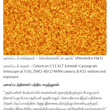
புகைப்படம் எடுத்தவர் – அலெக்ஸாண்ட்ரா ஹார்ட் (Alexandra Hart)
புகைப்படக் கருவி – Celestron C11 XLT Schmidt-Cassegrain
telescope at f/50, ZWO-ASI174MM camera, 8.431-millisecond
exposure
புகைப்படத்தினைப் பற்றிய கருத்துகள்:
” சூரியனின் மேற்பரப்பில் சலனங்கள் குறைந்திருக்கும் போது நாம்
நினைப்பது போல சூரியன் ஒருபோதும் அமைதியாக இருப்பதில்லை.
அதன் அடிப்பாகத்தில் அணு இணைவு நிகழ்ந்து கொண்டிருக்கும்.
அதுவே இந்த சிறிய உலகத்தில் வாழக்கூடிய உயிர்களின் வாழ்வாதாரம்”