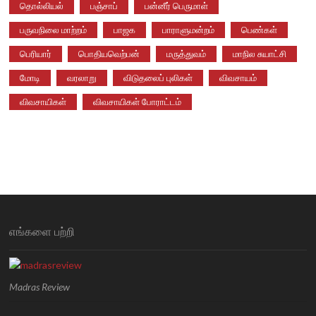
தொல்லியல்
பஞ்சாப்
பன்னீர் பெருமாள்
பருவநிலை மாற்றம்
பாஜக
பாராளுமன்றம்
பெண்கள்
பெரியார்
பொதியவெற்பன்
மருத்துவம்
மாநில சுயாட்சி
மோடி
வரலாறு
விடுதலைப் புலிகள்
விவசாயம்
விவசாயிகள்
விவசாயிகள் போராட்டம்
எங்களை பற்றி
Madras Review