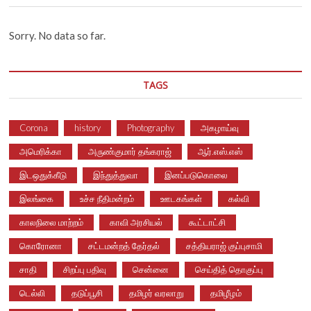
Sorry. No data so far.
TAGS
Corona
history
Photography
அகழாய்வு
அமெரிக்கா
அருண்குமார் தங்கராஜ்
ஆர்.எஸ்.எஸ்
இடஒதுக்கீடு
இந்துத்துவா
இனப்படுகொலை
இலங்கை
உச்ச நீதிமன்றம்
ஊடகங்கள்
கல்வி
காலநிலை மாற்றம்
காவி அரசியல்
கூட்டாட்சி
கொரோனா
சட்டமன்றத் தேர்தல்
சத்தியராஜ் குப்புசாமி
சாதி
சிறப்பு பதிவு
சென்னை
செய்தித் தொகுப்பு
டெல்லி
தடுப்பூசி
தமிழர் வரலாறு
தமிழீழம்