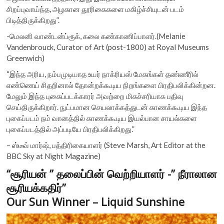
சிறப்புவாய்ந்த, அழகான தூரிகைகளை மகிழ்ச்சியுடன் படம்
பிடித்திருக்கிறது”.
-மெலனி வாண்டன்ப்ரூக், கலை கண்காணிப்பாளர்.(Melanie
Vandenbrouck, Curator of Art (post-1800) at Royal Museums
Greenwich)
“இந்த அரிய, நம்பமுடியாத உயர் நாக்ரியஸ் மேகங்கள் தண்ணீரில்
எண்ணெய் சிதறினால் தோன்றக்கூடிய நிறங்களை பிரதிபலிக்கின்றன.
மேலும் இந்த புகைப்படக்காரர் அவற்றை மிகச்சரியாக பதிவு
செய்திருக்கிறார். நுட்பமான செயலாக்கத்துடன் காணக்கூடிய இந்த
புகைப்படம் நம் வானத்தில் காணக்கூடிய இயல்பான சாயல்களை
புகைப்படத்தில் அப்படியே பிரதிபலிக்கிறது.”
– ஸ்டீவ் மார்ஷ், பத்திரிகையாளர் (Steve Marsh, Art Editor at the
BBC Sky at Night Magazine)
“சூரியன் ” தலைப்பின் வெற்றியாளர் -” நீராலான
சூரியக்கதிர்”
Our Sun Winner – Liquid Sunshine