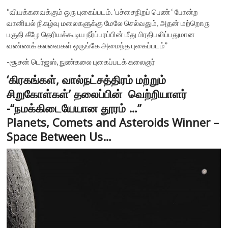
“வியக்கவைக்கும் ஒரு புகைப்படம். ‘பச்சைநிறப் பெண் ‘ போன்ற
வானியல் நிகழ்வு மலைகளுக்கு மேலே செல்வதும், அதன் மற்றொரு
பகுதி கீழே தெரியக்கூடிய நீர்ப்பரப்பின் மீது பிரதிபலிப்பதுமான
வண்ணக் கலவைகள் ஒருங்கே அமைந்த புகைப்படம்”
-சூசன் டெர்ஜஸ், நுண்கலை புகைப்படக் கலைஞர்
‘கிரகங்கள், வால்நட்சத்திரம் மற்றும்
சிறுகோள்கள்’ தலைப்பின் வெற்றியாளர்
-“நமக்கிடையேயான தூரம் …”
Planets, Comets and Asteroids Winner –
Space Between Us…