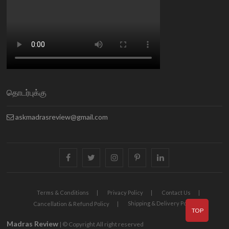
தொடர்புக்கு
askmadrasreview@gmail.com
facebook
twitter
instagram
pinterest
linkedin
Terms & Conditions
Privacy Policy
Contact Us
Shipping & Delivery Policy
Cancellation & Refund Policy
TOP
Madras Review
| © Copyright All right reserved