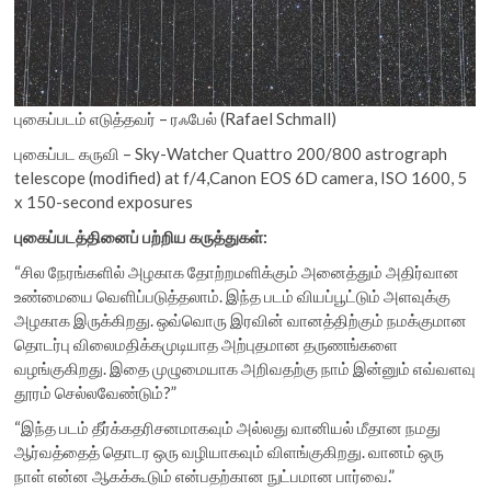
புகைப்படம் எடுத்தவர் – ரஃபேல் (Rafael Schmall)
புகைப்பட கருவி – Sky-Watcher Quattro 200/800 astrograph
telescope (modified) at f/4,Canon EOS 6D camera, ISO 1600, 5
x 150-second exposures
புகைப்படத்தினைப் பற்றிய கருத்துகள்:
“சில நேரங்களில் அழகாக தோற்றமளிக்கும் அனைத்தும் அதிர்வான
உண்மையை வெளிப்படுத்தலாம். இந்த படம் வியப்பூட்டும் அளவுக்கு
அழகாக இருக்கிறது. ஒவ்வொரு இரவின் வானத்திற்கும் நமக்குமான
தொடர்பு விலைமதிக்கமுடியாத அற்புதமான தருணங்களை
வழங்குகிறது. இதை முழுமையாக அறிவதற்கு நாம் இன்னும் எவ்வளவு
தூரம் செல்லவேண்டும்?”
“இந்த படம் தீர்க்கதரிசனமாகவும் அல்லது வானியல் மீதான நமது
ஆர்வத்தைத் தொடர ஒரு வழியாகவும் விளங்குகிறது. வானம் ஒரு
நாள் என்ன ஆகக்கூடும் என்பதற்கான நுட்பமான பார்வை.”