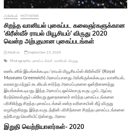
அறிவியல்
HOT NEWS
சிறந்த வானியல் புகைப்பட கலைஞர்களுக்கான
’கிரீன்வீச் ராயல் மியூசியம்’ விருது 2020
வென்ற அற்புதமான புகைப்படங்கள்
Madras
September 23, 2020
Photography
புகைப்படங்கள்
வானியல்
விருது
லண்டனில் இயங்கக்கூடிய ‘ராயல் மியூசியம்ஸ் கிரீன்வீச்’ (Royal
Museums Greenwich) அமைப்பானது அங்கிருக்கக்கூடிய வானியல்,
வரலாறு மற்றும் கடலியல் சார்ந்த அமைப்புகளை ஒன்றிணைத்து
இயங்கக்கூடியது. இந்த அமைப்பு ஒவ்வொரு வருடமும், ஆய்வு
மேற்கொள்ளும் பல்வேறு துறைகளைச் சார்ந்த புகைப்படங்களை
பரிசீலித்து சிறந்த புகைப்படங்கள் என்ற வரிசையின் கீழ் விருது
வழங்குகிறது. இந்த வருடத்தின் பரிசிற்கான சிறந்த புகைப்படங்களை
தற்போது வெளியிட்டுள்ளது. அவை
இறுதி வெற்றியாளர்கள்- 2020