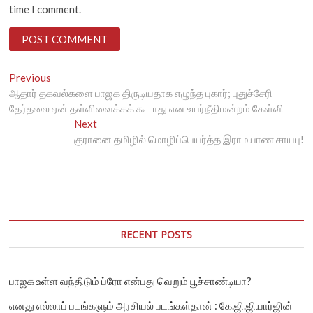
time I comment.
Post
Previous
Previous
post:
ஆதார் தகவல்களை பாஜக திருடியதாக எழுந்த புகார்; புதுச்சேரி
navigation
தேர்தலை ஏன் தள்ளிவைக்கக் கூடாது என உயர்நீதிமன்றம் கேள்வி
Next
Next
post:
குரானை தமிழில் மொழிப்பெயர்த்த இராமயாண சாயபு!
RECENT POSTS
பாஜக உள்ள வந்திடும் ப்ரோ என்பது வெறும் பூச்சாண்டியா?
எனது எல்லாப் படங்களும் அரசியல் படங்கள்தான் : கே.ஜி.ஜியார்ஜின்