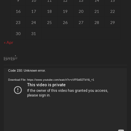
9
10
11
12
13
14
15
16
17
18
19
20
21
22
23
24
25
26
27
28
29
30
31
« Apr
யூடியூப்
Video
Code 150: Unknown error.
Player
Download File: https://www.youtube.com/watch?v=zVPSid02TbY&_=1