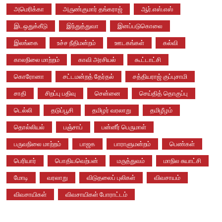
அமெரிக்கா
அருண்குமார் தங்கராஜ்
ஆர்.எஸ்.எஸ்
இடஒதுக்கீடு
இந்துத்துவா
இனப்படுகொலை
இலங்கை
உச்ச நீதிமன்றம்
ஊடகங்கள்
கல்வி
காலநிலை மாற்றம்
காவி அரசியல்
கூட்டாட்சி
கொரோனா
சட்டமன்றத் தேர்தல்
சத்தியராஜ் குப்புசாமி
சாதி
சிறப்பு பதிவு
சென்னை
செய்தித் தொகுப்பு
டெல்லி
தடுப்பூசி
தமிழர் வரலாறு
தமிழீழம்
தொல்லியல்
பஞ்சாப்
பன்னீர் பெருமாள்
பருவநிலை மாற்றம்
பாஜக
பாராளுமன்றம்
பெண்கள்
பெரியார்
பொதியவெற்பன்
மருத்துவம்
மாநில சுயாட்சி
மோடி
வரலாறு
விடுதலைப் புலிகள்
விவசாயம்
விவசாயிகள்
விவசாயிகள் போராட்டம்