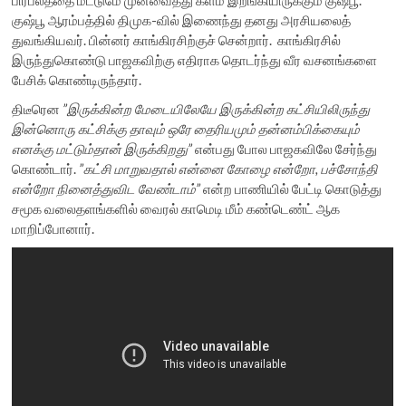
குஷ்பூ ஆரம்பத்தில் திமுக-வில் இணைந்து தனது அரசியலைத்
துவங்கியவர். பின்னர் காங்கிரசிற்குச் சென்றார். காங்கிரசில்
இருந்துகொண்டு பாஜகவிற்கு எதிராக தொடர்ந்து வீர வசனங்களை
பேசிக் கொண்டிருந்தார்.
திடீரென
”இருக்கின்ற மேடையிலேயே இருக்கின்ற கட்சியிலிருந்து
இன்னொரு கட்சிக்கு தாவும் ஒரே தைரியமும் தன்னம்பிக்கையும்
எனக்கு மட்டும்தான் இருக்கிறது”
என்பது போல பாஜகவிலே சேர்ந்து
கொண்டார்.
”கட்சி மாறுவதால் என்னை கோழை என்றோ, பச்சோந்தி
என்றோ நினைத்துவிட வேண்டாம்”
என்ற பாணியில் பேட்டி கொடுத்து
சமூக வலைதளங்களில் வைரல் காமெடி மீம் கண்டெண்ட் ஆக
மாறிப்போனார்.