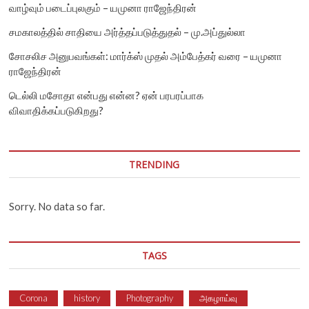
வாழ்வும் படைப்புலகும் – யமுனா ராஜேந்திரன்
சமகாலத்தில் சாதியை அர்த்தப்படுத்துதல் – மு.அப்துல்லா
சோசலிச அனுபவங்கள்: மார்க்ஸ் முதல் அம்பேத்கர் வரை – யமுனா
ராஜேந்திரன்
டெல்லி மசோதா என்பது என்ன? ஏன் பரபரப்பாக
விவாதிக்கப்படுகிறது?
TRENDING
Sorry. No data so far.
TAGS
Corona
history
Photography
அகழாய்வு