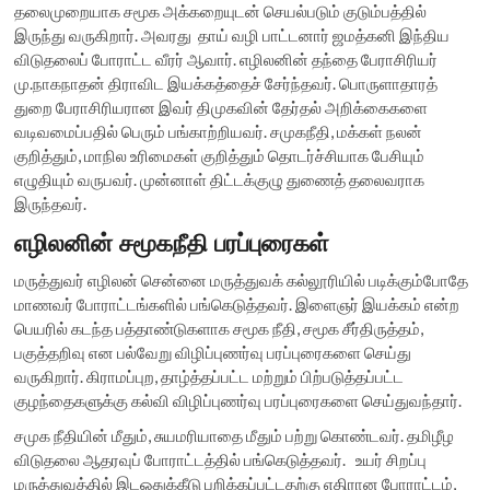
தலைமுறையாக சமூக அக்கறையுடன் செயல்படும் குடும்பத்தில்
இருந்து வருகிறார். அவரது தாய் வழி பாட்டனார் ஜமத்கனி இந்திய
விடுதலைப் போராட்ட வீரர் ஆவார். எழிலனின் தந்தை பேராசிரியர்
மு.நாகநாதன் திராவிட இயக்கத்தைச் சேர்ந்தவர். பொருளாதாரத்
துறை பேராசிரியரான இவர் திமுகவின் தேர்தல் அறிக்கைகளை
வடிவமைப்பதில் பெரும் பங்காற்றியவர். சமுகநீதி, மக்கள் நலன்
குறித்தும், மாநில உரிமைகள் குறித்தும் தொடர்ச்சியாக பேசியும்
எழுதியும் வருபவர். முன்னாள் திட்டக்குழு துணைத் தலைவராக
இருந்தவர்.
எழிலனின் சமூகநீதி பரப்புரைகள்
மருத்துவர் எழிலன் சென்னை மருத்துவக் கல்லூரியில் படிக்கும்போதே
மாணவர் போராட்டங்களில் பங்கெடுத்தவர். இளைஞர் இயக்கம் என்ற
பெயரில் கடந்த பத்தாண்டுகளாக சமூக நீதி, சமூக சீர்திருத்தம்,
பகுத்தறிவு என பல்வேறு விழிப்புணர்வு பரப்புரைகளை செய்து
வருகிறார். கிராமப்புற, தாழ்த்தப்பட்ட மற்றும் பிற்படுத்தப்பட்ட
குழந்தைகளுக்கு கல்வி விழிப்புணர்வு பரப்புரைகளை செய்துவந்தார்.
சமுக நீதியின் மீதும், சுயமரியாதை மீதும் பற்று கொண்டவர். தமிழீழ
விடுதலை ஆதரவுப் போராட்டத்தில் பங்கெடுத்தவர். உயர் சிறப்பு
மருத்துவத்தில் இடஒதுக்கீடு பறிக்கப்பட்டதற்கு எதிரான போராட்டம்,