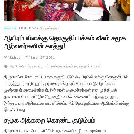
அரசியல்
HOT NEWS
தேர்தல் களம்
ஆயிரம் விளக்கு தொகுதிப் பக்கம் வீசும் சமூக
ஆர்வலர்களின் காத்து!
Madras
March 27, 2021
ஆயிரம்விளக்கு
குஷ்பூ
சட்டமன்றத் தேர்தல்
மருத்துவர் எழிலன்
திமுகவின் கோட்டையாகக் கருதப்படும் ஆயிரம்விளக்கு தொகுதியில்
மருத்துவர் எழிலனும், நடிகை குஷ்பூவும் போட்டியிடுகிறார்கள்.
முன்னாள் அமைச்சர்கள், இந்நாள் அமைச்சர்கள் என முக்கியத்
தலைகள் போட்டியிடும் தொகுதிகள் சென்னையில் இருந்தாலும்,
இந்தமுறை அதிகமாக கவனிக்கப்படும் தொகுதியாக ஆயிரம்விளக்கு
இருக்கிறது.
சமூக அக்கறை கொண்ட குடும்பம்
திமுக சார்பாக போட்டியிடும் மருத்துவர் எழிலன் மூன்றாம்