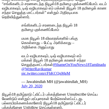
“சங்கிகளிடம் சரணடைந்த நியூஸ்18 தமிழை புறக்கணிப்போம். வடம்
வழியாகவும், டிஷ் வழியாகவும் எம் மக்கள் நியூஸ் 18 தமிழைக் காண
சந்தா செலுத்த மாட்டார்கள்” என்றும் அதிரடியாக
தெரிவித்துள்ளார்.
சங்கிகளிடம் சரணடைந்த நியூஸ் 18
தமிழை புறக்கணிப்போம்
மமக நியூஸ் 18 விவாதங்களில் பங்கு
கொள்ளாது – பேட்டி அளிக்காது –
அறிக்கை அனுப்பாது
வடம் வழியாகவும், டிஷ் வழியாகவும் எம்
மக்கள் நியூஸ் 18 தமிழைக் காணச் சந்தா
செலுத்தமாட்டார்கள்
#ShameOnYouNews18Tamilnadu
@WriterRavikumar
pic.twitter.com/cFhKCQnMgM
— Jawahirullah MH (@jawahirullah_MH)
July 20, 2020
நியூஸ்18 தமிழ்நாடு ட்விட்டர் பக்கத்தினை Unsubscribe செய்ய
வேண்டும் என்றும் பரப்புரைகள் மேற்கொள்ளப்பட்டது.
பல்லாயிரக்கணக்கானோர் நியூஸ்18 தமிழ்நாடு ட்விட்டர்
பக்கத்தினை Unfollow செய்துள்ளனர்.