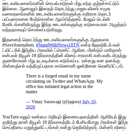
ஊடகவியலாளர்களின் செயல்பாடுகள் மீது எந்த குற்றச்சாட்டும்
இல்லை. ஆனாலும் இதைத் தொடர்ந்து பாஜக-வினர் சமூக
வலைதளங்களில் ஊடகவியலாளர்களுக்கு எதிராக தொடர்
பரப்புரைகளை மேற்கொள்ள ஆரம்பித்தனர். மேலும் டெல்லி
மேலிடங்களிலிருந்து இந்த ஊடகங்களுக்கு கடுமையான அழுத்தம்
வந்ததாகவும் சொல்லப்படுகிறது.
இதனைத் தொடர்ந்து ஊடகவியலாளர்களுக்கு ஆதரவாக
#SaveJournalism,
#StandWithNews18TN
என்ற ஹேஷ்டேக்-கள்
ட்விட்டரில் இந்திய அளவில் ட்ரெண்ட் ஆகின. மீண்டும் மாரிதாஸ்
என்பவர் நியூஸ் 18 நிர்வாகத்தின் வினய் சரவாகி என்பவரிடமிருந்து
குணசேகரன் மீது நடவடிக்கை எடுக்கப்பட உள்ளது என தனக்கு
மின்னஞ்சல் வந்திருப்பதாக காணொளி ஒன்றினை வெளியிட்டார்.
There is a forged email in my name
circulating on Twitter and WhatsApp. My
office has initiated legal action in the
matter.
— Vinay Sarawagi (@jagora)
July 10,
2020
YouTurn எனும் உண்மை அறியும் இணையதளத்தின் ஆசிரியர் இது
குறித்து தான் நியூஸ் 18 நிர்வாகத்திடம் பேசியபோது அவர்கள் இந்த
செய்தியை மறுத்துவிட்டார்கள் என்று தெரிவித்தார். பின்னர் வினய்