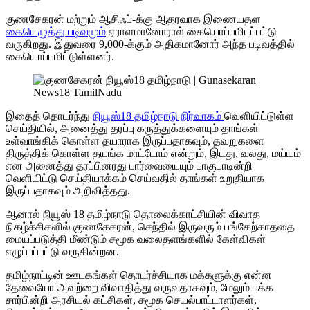
குணசேகரன் மற்றும் ஆசிஃப்-க்கு ஆதரவாக இணையதள
கையெழுத்து படிவமும்
ஏராளமானோரால் கையொப்பமிடப்பட்டு
வருகிறது. இதுவரை 9,000-க்கும் அதிகமானோர் அந்த படிவத்தில்
கையொப்பமிட்டுள்ளனர்.
இதைத் தொடர்ந்து
நியூஸ்18 தமிழ்நாடு நிர்வாகம்
வெளியிட்டுள்ள
செய்தியில், அனைத்து தரப்பு கருத்துக்களையும் தாங்கள்
உள்வாங்கிக் கொள்ள தயாராக இருப்பதாகவும், தவறுகளை
திருத்திக் கொள்ள தயங்க மாட்டோம் என்றும், இடது, வலது, மய்யம்
என அனைத்து தரப்பினரது பார்வையையும் பாகுபாடின்றி
வெளியிட்டு செய்தியாக்கம் செய்வதில் தாங்கள் உறுதியாக
இருப்பதாகவும் அறிவித்தது.
ஆனால் நியூஸ் 18 தமிழ்நாடு தொலைக்காட்சியின் விவாத
நிகழ்ச்சிகளில் குணசேகரன், செந்தில் இருவரும் பங்கேற்காததை
மையப்படுத்தி மீண்டும் சமூக வலைதளங்களில் கேள்விகள்
எழுப்பப்பட்டு வருகின்றன.
தமிழ்நாட்டின் ஊடகங்கள் தொடர்ச்சியாக மக்களுக்கு என்ன
தேவையோ அவற்றை விவாதித்து வருவதாகவும், மேலும் பக்க
சார்பின்றி அரசியல் கட்சிகள், சமூக செயல்பாட்டாளர்கள்,