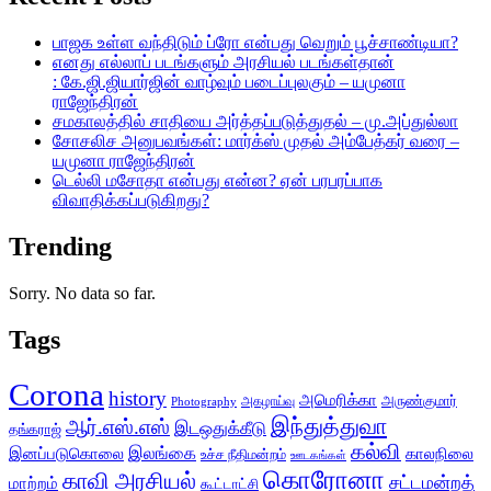
பாஜக உள்ள வந்திடும் ப்ரோ என்பது வெறும் பூச்சாண்டியா?
எனது எல்லாப் படங்களும் அரசியல் படங்கள்தான்
: கே.ஜி.ஜியார்ஜின் வாழ்வும் படைப்புலகும் – யமுனா
ராஜேந்திரன்
சமகாலத்தில் சாதியை அர்த்தப்படுத்துதல் – மு.அப்துல்லா
சோசலிச அனுபவங்கள்: மார்க்ஸ் முதல் அம்பேத்கர் வரை –
யமுனா ராஜேந்திரன்
டெல்லி மசோதா என்பது என்ன? ஏன் பரபரப்பாக
விவாதிக்கப்படுகிறது?
Trending
Sorry. No data so far.
Tags
Corona
history
அமெரிக்கா
அருண்குமார்
அகழாய்வு
Photography
இந்துத்துவா
ஆர்.எஸ்.எஸ்
இடஒதுக்கீடு
தங்கராஜ்
கல்வி
இலங்கை
இனப்படுகொலை
காலநிலை
உச்ச நீதிமன்றம்
ஊடகங்கள்
கொரோனா
காவி அரசியல்
சட்டமன்றத்
மாற்றம்
கூட்டாட்சி