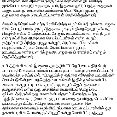
நிபுணர்கள் என அனைவருக்கும் விவாதங்களில் இடமளித்து
முக்கியப் பங்காற்றி வருவதாகவும், இதனை தவிர்ப்பதற்காகத்தான்
பாஜக-வானது ஊடகவியலாளர்களை வெளியேற்ற முயன்று
வருவதாக சமூக செயல்பாட்டாளர்கள் தெரிவித்துள்ளனர்.
மேலும் தமிழ்நாட்டின் எந்த பிரதிநிதித்துவமும் பெற்றிருக்காத பாஜக-
வின் பொறுப்பாளர்களும், ஆதரவாளர்களும் தினந்தோறும் விவாத
நிகழ்ச்சிகளில் அமர்த்தப்பட்ட போதும், ஊடகவியலாளர்கள் திமுக
என்ற கட்சிக்கு ஆதரவாக செயல்பட்டார்கள் என்று கூறும்
குற்றச்சாட்டு அர்த்தமற்றது என்றும், அடிப்படையில் மக்கள்
நலனுக்காக அரசை நோக்கி கேள்விகளை எழுப்பும்
ஊடகவியலாளர்களை நீக்குவதே பாஜக-வின் நோக்கம் என்றும்
தெரிவித்துள்ளனர்.
சமீபத்தில் விகடன் இணையதளத்தில் “பி.ஜே.பியை எதிர்ப்போர்
யார்? பத்திரிக்கையாளர்கள் பட்டியல் தயார்” என்று தலைப்பிடப்பட்டு
வெளிவந்த செய்தியில், ”பி.ஜே.பிக்கு எதிராக எந்தெந்த ஊடகங்கள்
செயல்படுகின்றன, எந்தெந்த ஊடகங்கள் இதில் முன்னணியில்
உள்ளன என்று பட்டியலை தயாரிக்குமாறு பி.ஜே.பி தலைமை
தமிழகத்தில் உள்ள ஒரு பத்திரிக்கையாளரிடம் பொறுப்பை
ஒப்ப்டைத்திருக்கிறது. சாணக்கியத்தனம் நிறைந்த அந்த
பத்திரிக்கையாளர் நீளமான ஒரு பட்டியலைத் தயாரித்து டெல்லியில்
ஒப்படைத்து விட்டு, தமிழக ஊடகங்களை முடக்க சில
ஆலோசனைகளையும் வழங்கியிருப்பதாக ஊடக வட்டாரத்தில் ஒரு
தகவல் பரவிக் கொண்டிருக்கிறது” என்று வெளியிட்டிருந்தது.