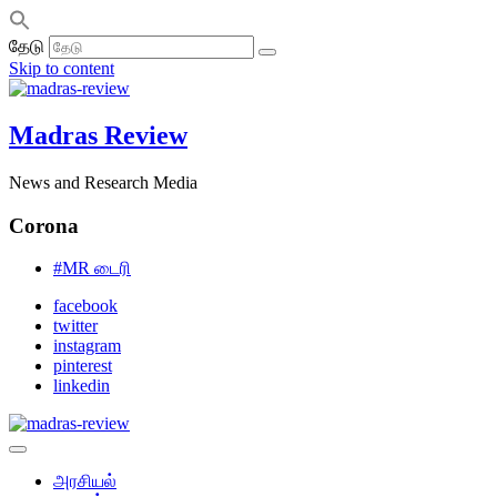
தேடு
Skip to content
Madras Review
News and Research Media
Corona
#MR டைரி
facebook
twitter
instagram
pinterest
linkedin
அரசியல்