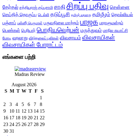
சிறப்பு பதிவு
சாதி
தேர்தல்
சென்னை
சத்தியராஜ் குப்புசாமி
தடுப்பூசி
தமிழீழம்
செய்தித் தொகுப்பு
தொல்லியல்
டெல்லி
தமிழர் வரலாறு
பாஜக
பஞ்சாப்
பருவநிலை மாற்றம்
பாராளுமன்றம்
பன்னீர் பெருமாள்
பொதியவெற்பன்
மருத்துவம்
பெண்கள்
பெரியார்
மாநில சுயாட்சி
விவசாயிகள்
விவசாயம்
வரலாறு
மோடி
விடுதலைப் புலிகள்
விவசாயிகள் போராட்டம்
எங்களை பற்றி
Madras Review
August 2026
S
M
T
W
T
F
S
1
2
3
4
5
6
7
8
9
10
11
12
13
14
15
16
17
18
19
20
21
22
23
24
25
26
27
28
29
30
31