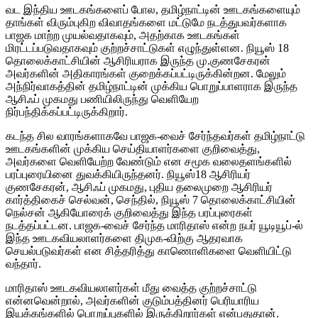
வட இந்திய ஊடகங்களைப் போல, தமிழ்நாட்டின் ஊடகங்களையும்
தாங்கள் விரும்புகிற விவாதங்களை மட்டுமே நடத்துபவர்களாக
பாஜக மாற்ற முயல்வதாகவும், அதற்காக ஊடகங்கள்
மிரட்டப்படுவதாகவும் குற்றச்சாட்டுகள் எழுந்துள்ளன. நியூஸ் 18
தொலைக்காட்சியின் ஆசிரியராக இருந்த மு.குணசேகரன்
அவர்களின் அதிகாரங்கள் குறைக்கப்பட்டிருக்கின்றன. மேலும்
அந்நிர்வாகத்தின் தமிழ்நாட்டின் முக்கிய பொறுப்பாளராக இருந்த
ஆசிஃப் முகமது பணியிலிருந்து வெளியேற
நிர்பந்திக்கப்பட்டிருக்கிறார்.
கடந்த சில வாரங்களாகவே பாஜக-வைச் சேர்ந்தவர்கள் தமிழ்நாட்டு
ஊடகங்களின் முக்கிய செய்தியாளர்களை குறிவைத்து,
அவர்களை வெளியேற்ற வேண்டும் என சமூக வலைதளங்களில்
பரப்புரையினை துவக்கியிருந்தனர். நியூஸ்18 ஆசிரியர்
குணசேகரன், ஆசிஃப் முகமது, புதிய தலைமுறை ஆசிரியர்
கார்த்திகைச் செல்வன், செந்தில், நியூஸ் 7 தொலைக்காட்சியின்
நெல்சன் ஆகியோரைக் குறிவைத்து இந்த பரப்புரைகள்
நடத்தப்பட்டன. பாஜக-வைச் சேர்ந்த மாரிதாஸ் என்ற நபர் யூடியூப்-ல்
இந்த ஊடகவியலாளர்களை திமுக-விற்கு ஆதரவாக
செயல்படுவர்கள் என சித்தரித்து காணொளிகளை வெளியிட்டு
வந்தார்.
மாரிதாஸ் ஊடகவியலாளர்கள் மீது வைத்த குற்றச்சாட்டு
என்னவென்றால், அவர்களின் குடும்பத்தினர் பெரியாரிய
இயக்கங்களில் பொறுப்புகளில் இருக்கிறார்கள் என்பதுதான்.