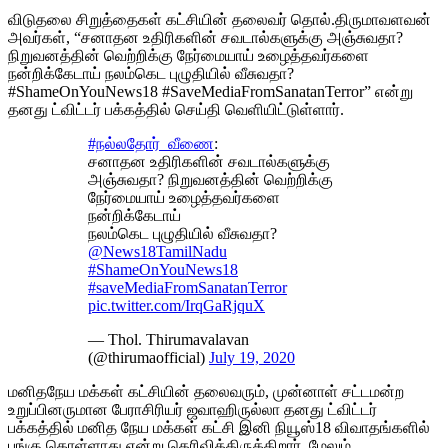
விடுதலை சிறுத்தைகள் கட்சியின் தலைவர் தொல்.திருமாவளவன்
அவர்கள், “சனாதன உதிரிகளின் சவடால்களுக்கு அஞ்சுவதா?
நிறுவனத்தின் வெற்றிக்கு நேர்மையாய் உழைத்தவர்களை
நன்றிக்கேடாய் நலம்கெட புழுதியில் வீசுவதா?
#ShameOnYouNews18 #SaveMediaFromSanatanTerror” என்று
தனது ட்விட்டர் பக்கத்தில் செய்தி வெளியிட்டுள்ளார்.
#நல்லதோர்_வீணை
:
சனாதன உதிரிகளின் சவடால்களுக்கு
அஞ்சுவதா? நிறுவனத்தின் வெற்றிக்கு
நேர்மையாய் உழைத்தவர்களை
நன்றிக்கேடாய்
நலம்கெட புழுதியில் வீசுவதா?
@News18TamilNadu
#ShameOnYouNews18
#saveMediaFromSanatanTerror
pic.twitter.com/IrqGaRjquX
— Thol. Thirumavalavan
(@thirumaofficial)
July 19, 2020
மனிதநேய மக்கள் கட்சியின் தலைவரும், முன்னாள் சட்டமன்ற
உறுப்பினருமான பேராசிரியர் ஜவாஹிருல்லா தனது ட்விட்டர்
பக்கத்தில் மனித நேய மக்கள் கட்சி இனி நியூஸ்18 விவாதங்களில்
பங்கு கொள்ளாது என்று தெரிவித்திருக்கிறார். மேலும்