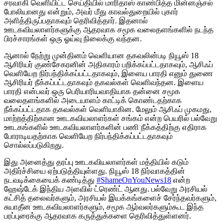
சரவாகி வெளியிட்ட செய்தியில் மாரிதாஸ் காண்பித்த மின்னஞ்சல்
போலியானது என்றும், அவர் மீது காவல்துறையில் புகார்
அளித்திருப்பதாகவும் தெரிவித்தார். இதனால்
ஊடகவியலாளர்களுக்கு ஆதரவாக சமூக வலைதளங்களில் நடந்த
பிரச்சாரங்கள் ஒரு ஓய்வு நிலைக்கு வந்தன.
ஆனால் நேற்று முன்தினம் வெளியான தகவலின்படி நியூஸ் 18
ஆசிரியர் குண்சேகரனின் அதிகாரம் பறிக்கப்பட்டதாகவும், ஆசிஃப்
வெளியேற நிர்பந்திக்கப்பட்டதாகவும், இளைய பாரதி எனும் துணை
ஆசிரியர் நீக்கப்பட்டதாகவும் தகவல்கள் வெளிவந்தன. இளைய
பாரதி என்பவர் ஒரு பெரியாரியவாதியாக தன்னை சமூக
வலைதளங்களில் அடையாளம் காட்டிக் கொண்டதற்காக
நீக்கப்பட்டதாக தகவல்கள் வெளியாகின. மேலும் ஆசிஃப் முகமது,
மாற்றத்திற்கான ஊடகவியலாளர்கள் சங்கம் என்ற பெயரில் பல்வேறு
ஊடகங்களில் ஊடகவியலாளர்களின் பணி நீக்கத்திற்கு எதிராக
போராடியதற்காக வெளியேற நிர்பந்திக்கப்பட்டதாகவும்
சொல்லப்படுகிறது.
இது அனைத்து தரப்பு ஊடகவியலாளர்கள் மத்தியில் கடும்
அதிர்ச்சியை ஏற்படுத்தியுள்ளது. நியூஸ் 18 நிர்வாகத்தின்
நடவடிக்கையைக் கண்டித்து
#ShameOnYouNews18
என்ற
ஹேஷ்டேக் இந்திய அளவில் ட்ரெண்ட் ஆனது. பல்வேறு அரசியல்
கட்சித் தலைவர்களும், அரசியல் இயக்கங்களைச் சேர்ந்தவர்களும்,
சுயாதீன ஊடகவியலாளர்களும், சமூக ஆர்வலர்களும்கூட இந்த
பரப்புரைக்கு ஆதரவாக கருத்துக்களை தெரிவித்துள்ளனர்.