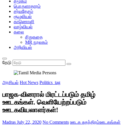
சமூகம்
பொருளாதாரம்
சர்வதேசம்
சூழலியல்
காணொளி
வாழ்வியல்
கலை
சிறுகதை
MR நூலகம்
அறிவியல்
தேடு
அரசியல்
Hot News
Politics_tag
பாஜக-வினரால் மிரட்டப்படும் தமிழ்
ஊடகங்கள். வெளியேற்றப்படும்
ஊடகவியலாளர்கள்!
Madras
July 22, 2020
No Comments
ஊடக சுதந்திரம்
ஊடகங்கள்