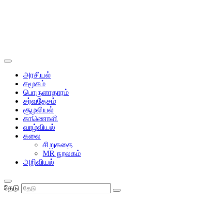
அரசியல்
சமூகம்
பொருளாதாரம்
சர்வதேசம்
சூழலியல்
காணொளி
வாழ்வியல்
கலை
சிறுகதை
MR நூலகம்
அறிவியல்
தேடு