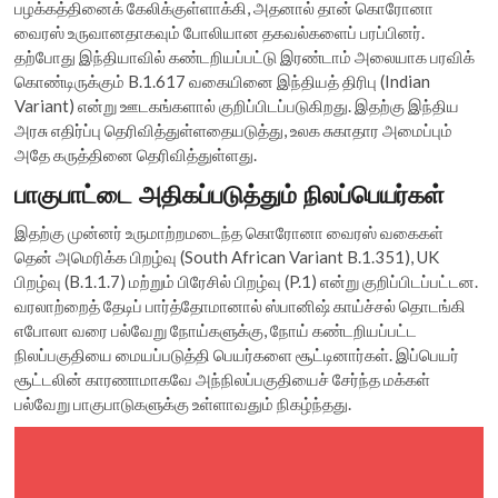
பழக்கத்தினைக் கேலிக்குள்ளாக்கி, அதனால் தான் கொரோனா
வைரஸ் உருவானதாகவும் போலியான தகவல்களைப் பரப்பினர்.
தற்போது இந்தியாவில் கண்டறியப்பட்டு இரண்டாம் அலையாக பரவிக்
கொண்டிருக்கும் B.1.617 வகையினை இந்தியத் திரிபு (Indian
Variant) என்று ஊடகங்களால் குறிப்பிடப்படுகிறது. இதற்கு இந்திய
அரசு எதிர்ப்பு தெரிவித்துள்ளதையடுத்து, உலக சுகாதார அமைப்பும்
அதே கருத்தினை தெரிவித்துள்ளது.
பாகுபாட்டை அதிகப்படுத்தும் நிலப்பெயர்கள்
இதற்கு முன்னர் உருமாற்றமடைந்த கொரோனா வைரஸ் வகைகள்
தென் அமெரிக்க பிறழ்வு (South African Variant B.1.351), UK
பிறழ்வு (B.1.1.7) மற்றும் பிரேசில் பிறழ்வு (P.1) என்று குறிப்பிடப்பட்டன.
வரலாற்றைத் தேடிப் பார்த்தோமானால் ஸ்பானிஷ் காய்ச்சல் தொடங்கி
எபோலா வரை பல்வேறு நோய்களுக்கு, நோய் கண்டறியப்பட்ட
நிலப்பகுதியை மையப்படுத்தி பெயர்களை சூட்டினார்கள். இப்பெயர்
சூட்டலின் காரணாமாகவே அந்நிலப்பகுதியைச் சேர்ந்த மக்கள்
பல்வேறு பாகுபாடுகளுக்கு உள்ளாவதும் நிகழ்ந்தது.