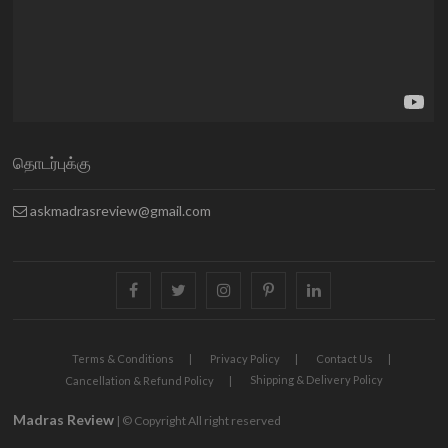
தொடர்புக்கு
askmadrasreview@gmail.com
facebook
twitter
instagram
pinterest
linkedin
Terms & Conditions
Privacy Policy
Contact Us
Shipping & Delivery Policy
Cancellation & Refund Policy
Madras Review
| © Copyright All right reserved