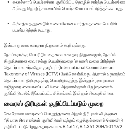
கலாச்சாரப் பெயர்களோ, குறிப்பிட்ட தொழில் சார்ந்த பெயர்களோ
அல்லது தொழிற்சாலையின் பெயர்களோ பயன்படுத்தக் கூடாது.
அச்சத்தை தூண்டும் வகையிலான வார்த்தைகளை பெயரில்
பயன்படுத்தக் கூடாது.
இவ்வாறு உலக சுகாதார நிறுவனம் கூறியுள்ளது.
நோய்களுக்கு பெயரிடுவதை உலக சுகாதார நிறுவனமும், நோய்க்
கிருமிகளான வைரசுக்கு பெயரிடுவதை ’வைரஸ் வகை பிரித்தல்
தொடர்பான சர்வதேச குழு’வும் (International Committee on
Taxonomy of Viruses (ICTV)) மேற்கொள்கிறது. ஆனால் உருமாற்றம்
தொடர்பான திரிபுகளுக்கு பெயரிடுவதற்கு இன்னும் முறையான
வழிமுறை கையாளப்படவில்லை. அதனால்தான் பிறழ்வுகளைக்
குறிப்பிடுவதில் இப்படிப்பட்ட சிக்கல்கள் இன்னும் நிலவுகின்றன.
வைரஸ் திரிபுகள் குறிப்பிடப்படும் முறை
கொரோனா வைரசைப் பொறுத்தவரை அதன் திரிபுகள் விஞ்ஞான
ரீதியாக சில எண்கள், குறியீடுகள் மற்றும் எழுத்துக்களைக் கொண்டு
குறிப்பிடப்படுகிறது. உதாரணமாக B.1.617, B.1.351 20H/501Y.V2