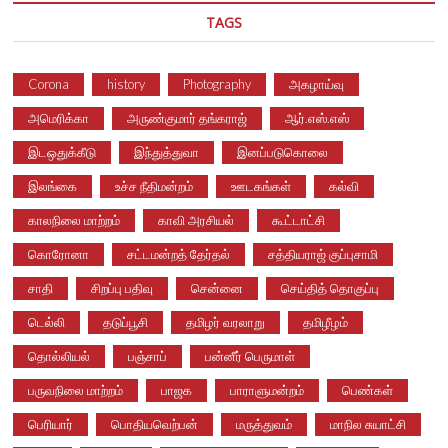
TAGS
Corona
history
Photography
அகழாய்வு
அமெரிக்கா
அருண்குமார் தங்கராஜ்
ஆர்.எஸ்.எஸ்
இடஒதுக்கீடு
இந்துத்துவா
இனப்படுகொலை
இலங்கை
உச்ச நீதிமன்றம்
ஊடகங்கள்
கல்வி
காலநிலை மாற்றம்
காவி அரசியல்
கூட்டாட்சி
கொரோனா
சட்டமன்றத் தேர்தல்
சத்தியராஜ் குப்புசாமி
சாதி
சிறப்பு பதிவு
சென்னை
செய்தித் தொகுப்பு
டெல்லி
தடுப்பூசி
தமிழர் வரலாறு
தமிழீழம்
தொல்லியல்
பஞ்சாப்
பன்னீர் பெருமாள்
பருவநிலை மாற்றம்
பாஜக
பாராளுமன்றம்
பெண்கள்
பெரியார்
பொதியவெற்பன்
மருத்துவம்
மாநில சுயாட்சி