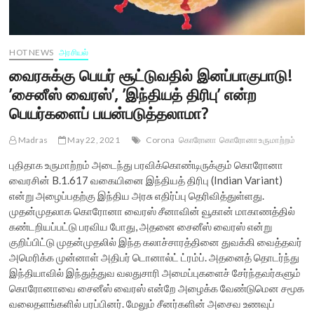
HOT NEWS
அரசியல்
வைரசுக்கு பெயர் சூட்டுவதில் இனப்பாகுபாடு!
’சைனீஸ் வைரஸ்’, ’இந்தியத் திரிபு’ என்ற
பெயர்களைப் பயன்படுத்தலாமா?
Madras
May 22, 2021
Corona
கொரோனா
கொரோனா உருமாற்றம்
புதிதாக உருமாற்றம் அடைந்து பரவிக்கொண்டிருக்கும் கொரோனா
வைரசின் B.1.617 வகையினை இந்தியத் திரிபு (Indian Variant)
என்று அழைப்பதற்கு இந்திய அரசு எதிர்ப்பு தெரிவித்துள்ளது.
முதன்முதலாக கொரோனா வைரஸ் சீனாவின் வூகான் மாகாணத்தில்
கண்டறியப்பட்டு பரவிய போது, அதனை சைனீஸ் வைரஸ் என்று
குறிப்பிட்டு முதன்முதலில் இந்த கலாச்சாரத்தினை துவக்கி வைத்தவர்
அமெரிக்க முன்னாள் அதிபர் டொனால்ட் ட்ரம்ப். அதனைத் தொடர்ந்து
இந்தியாவில் இந்துத்துவ வலதுசாரி அமைப்புகளைச் சேர்ந்தவர்களும்
கொரோனாவை சைனீஸ் வைரஸ் என்றே அழைக்க வேண்டுமென சமூக
வலைதளங்களில் பரப்பினர். மேலும் சீனர்களின் அசைவ உணவுப்