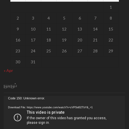
1
2
3
4
5
6
7
8
9
10
11
12
13
14
15
16
17
18
19
20
21
22
23
24
25
26
27
28
29
30
31
« Apr
யூடியூப்
Video
Code 150: Unknown error.
Player
Download File: https://www.youtube.com/watch?v=zVPSid02TbY&_=1