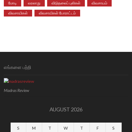
மோடி
வரலாறு
விடுதலைப் புலிகள்
விவசாயம்
விவசாயிகள்
விவசாயிகள் போராட்டம்
எங்களை பற்றி
Madras Review
AUGUST 2026
S
M
T
W
T
F
S