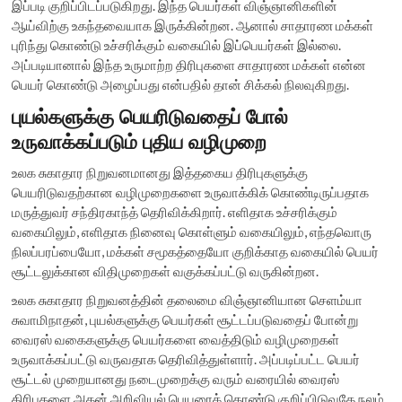
இப்படி குறிப்பிடப்படுகிறது. இந்த பெயர்கள் விஞ்ஞானிகளின்
ஆய்விற்கு உகந்தவையாக இருக்கின்றன. ஆனால் சாதாரண மக்கள்
புரிந்து கொண்டு உச்சரிக்கும் வகையில் இப்பெயர்கள் இல்லை.
அப்படியானால் இந்த உருமாற்ற திரிபுகளை சாதாரண மக்கள் என்ன
பெயர் கொண்டு அழைப்பது என்பதில் தான் சிக்கல் நிலவுகிறது.
புயல்களுக்கு பெயரிடுவதைப் போல்
உருவாக்கப்படும் புதிய வழிமுறை
உலக சுகாதார நிறுவனமானது இத்தகைய திரிபுகளுக்கு
பெயரிடுவதற்கான வழிமுறைகளை உருவாக்கிக் கொண்டிருப்பதாக
மருத்துவர் சந்திரகாந்த் தெரிவிக்கிறார். எளிதாக உச்சரிக்கும்
வகையிலும், எளிதாக நினைவு கொள்ளும் வகையிலும், எந்தவொரு
நிலப்பரப்பையோ, மக்கள் சமூகத்தையோ குறிக்காத வகையில் பெயர்
சூட்டலுக்கான விதிமுறைகள் வகுக்கப்பட்டு வருகின்றன.
உலக சுகாதார நிறுவனத்தின் தலைமை விஞ்ஞானியான செளம்யா
சுவாமிநாதன், புயல்களுக்கு பெயர்கள் சூட்டப்படுவதைப் போன்று
வைரஸ் வகைகளுக்கு பெயர்களை வைத்திடும் வழிமுறைகள்
உருவாக்கப்பட்டு வருவதாக தெரிவித்துள்ளார். அப்படிப்பட்ட பெயர்
சூட்டல் முறையானது நடைமுறைக்கு வரும் வரையில் வைரஸ்
திரிபுகளை அதன் அறிவியல் பெயரைக் கொண்டு குறிப்பிடுவதே நலம்.