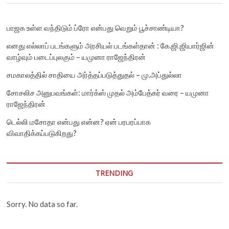
பாஜக உள்ள வந்திடும் ப்ரோ என்பது வெறும் பூச்சாண்டியா?
எனது எல்லாப் படங்களும் அரசியல் படங்கள்தான் : கே.ஜி.ஜியார்ஜின்
வாழ்வும் படைப்புலகும் – யமுனா ராஜேந்திரன்
சமகாலத்தில் சாதியை அர்த்தப்படுத்துதல் – மு.அப்துல்லா
சோசலிச அனுபவங்கள்: மார்க்ஸ் முதல் அம்பேத்கர் வரை – யமுனா
ராஜேந்திரன்
டெல்லி மசோதா என்பது என்ன? ஏன் பரபரப்பாக
விவாதிக்கப்படுகிறது?
TRENDING
Sorry. No data so far.