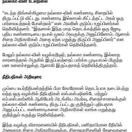
நவ்லகா-வின் உடல்நிலை
“கடந்த திங்கள்கிழமை நவ்லகா-வின் கண்ணாடி சிறையில்
திருடப்பட்டு விட்டது. கண்ணாடி இல்லாமல் கிட்டத்தட்ட அவர் ஒரு
பார்வையற்றவர் போன்றவர்” என அவரின் குடும்ப உறுப்பினர்கள்
தெரிவித்தனர். “இதனால் இந்த மாத தொடக்கத்தில் ஒரு ஜோடி
புதிய கண்ணாடியை தபால் மூலம் அவருக்கு அனுப்பினோம். ஆனால்
​​சிறை அதிகாரிகள் அதை ஏற்க மறுத்து திருப்பி அனுப்பினர்” என
நவ்லகா-வின் குடும்ப உறுப்பினர்கள் தெரிவித்தனர்.
மேலும் நவ்லகா-வின் வழக்கறிஞர், நவ்லகா கண்ணாடி இல்லாத
காரணத்தால் அருகில் இருப்பவற்றைப் பார்க்க முடியாமல் மிகுந்த
மன உளைச்சலுக்கு ஆளாகி இருப்பதாகத் தெரிவித்திருந்தார்.
நீதிபதிகள் அறிவுரை
மும்பை உயர்நீதிமன்றத்தில் பீமா கோரேகான் தொடர்பாக நடைபெற்று
வந்த ஒரு வழக்கில் நீதிபதிகள் எஸ்.எஸ்.ஷிண்டே மற்றும்
எம்.எஸ்.கார்னிக் ஆகியோர் அடங்கிய அமர்வு, சிறைச்சாலைக்குள்
நவ்லகா-வின் கண்ணாடி திருடப்பட்டது குறித்தும் புதியதாக
அனுப்பப்பட்ட கண்ணாடிகளை அதிகாரிகள் வாங்க மறுத்தது
குறித்தும் கருத்து தெரிவித்தனர்.
இந்த வழக்கு விசாரணையில் நீதிபதிகள், மனிதாபிமான ரீதியில்
அணுகாத சிறை அதிகாரிகளுக்கு, சிறைவாசிகளின் தேவைகளை