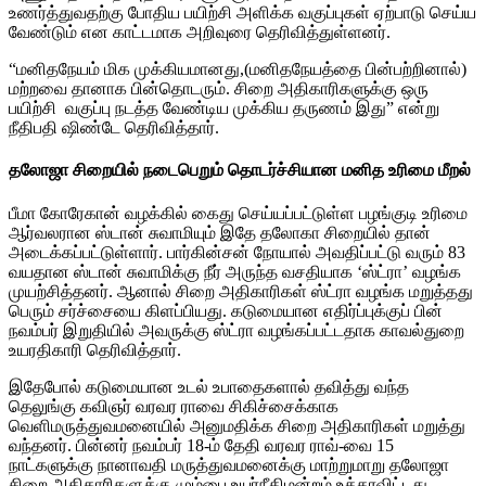
உணர்த்துவதற்கு போதிய பயிற்சி அளிக்க வகுப்புகள் ஏற்பாடு செய்ய
வேண்டும் என காட்டமாக அறிவுரை தெரிவித்துள்ளனர்.
“மனிதநேயம் மிக முக்கியமானது,(மனிதநேயத்தை பின்பற்றினால்)
மற்றவை தானாக பின்தொடரும். சிறை அதிகாரிகளுக்கு ஒரு
பயிற்சி வகுப்பு நடத்த வேண்டிய முக்கிய தருணம் இது” என்று
நீதிபதி ஷிண்டே தெரிவித்தார்.
தலோஜா சிறையில் நடைபெறும் தொடர்ச்சியான மனித உரிமை மீறல்
பீமா கோரேகான் வழக்கில் கைது செய்யப்பட்டுள்ள பழங்குடி உரிமை
ஆர்வலரான ஸ்டான் சுவாமியும் இதே தலோகா சிறையில் தான்
அடைக்கப்பட்டுள்ளார். பார்கின்சன் நோயால் அவதிப்பட்டு வரும் 83
வயதான ஸ்டான் சுவாமிக்கு நீர் அருந்த வசதியாக ‘ஸ்ட்ரா’ வழங்க
முயற்சித்தனர். ஆனால் சிறை அதிகாரிகள் ஸ்ட்ரா வழங்க மறுத்தது
பெரும் சர்ச்சையை கிளப்பியது. கடுமையான எதிர்ப்புக்குப் பின்
நவம்பர் இறுதியில் அவருக்கு ஸ்ட்ரா வழங்கப்பட்டதாக காவல்துறை
உயரதிகாரி தெரிவித்தார்.
இதேபோல் கடுமையான உடல் உபாதைகளால் தவித்து வந்த
தெலுங்கு கவிஞர் வரவர ராவை சிகிச்சைக்காக
வெளிமருத்துவமனையில் அனுமதிக்க சிறை அதிகாரிகள் மறுத்து
வந்தனர். பின்னர் நவம்பர் 18-ம் தேதி வரவர ராவ்-வை 15
நாட்களுக்கு நானாவதி மருத்துவமனைக்கு மாற்றுமாறு தலோஜா
சிறை அதிகாரிகளுக்கு மும்பை உயர்நீதிமன்றம் உத்தரவிட்டது.