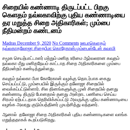
சிறையில் கண்ணாடி திருடப்பட்ட பிறகு
கெளதம் நவ்லகாவிற்கு புதிய கண்ணாடியை
தர மறுத்த சிறை அதிகாரிகள்; மும்பை
நீதிமன்றம் கண்டனம்
Madras
December 9, 2020
No Comments
ஊபா
கெளதம்
நவ்லகா
தலோஜா சிறை
பீமா கொரேகான்
மும்பை
ஸ்டேன் சுவாமி
சமூக செயற்பாட்டாளர் மற்றும் மனித உரிமை ஆர்வலரான கவுதம்
நவ்லகா மீது மனிதநேயம் காட்டாத சிறை அதிகாரிகளை மும்பை
நீதிமன்றம் கண்டித்துள்ளது.
கவுதம் நவ்லகா பீமா கோரேகான் வழக்கு தொடர்பாக கைது
செய்யப்பட்டு, மும்பையில் இருக்கும் தலோஜா சிறையில்
வைக்கப்பட்டுள்ளார். சில தினங்களுக்கு முன் சிறையில் தனது
கண்ணாடி திருடு போனதால் தனது அன்றாட பணியை செய்ய
சிரமம் ஏற்பட்டதாக தெரிவிக்கப்பட்டு அவருக்கு புதிய கண்ணாடியை
வழங்க அவரது குடும்பத்தினர் முயற்சித்து வந்தனர்.
ஆனால் தலோஜா சிறை அதிகாரிகள் புதிய கண்ணாடிகளை வாங்க
மறுத்ததாகக் கூறப்படுகிறது.