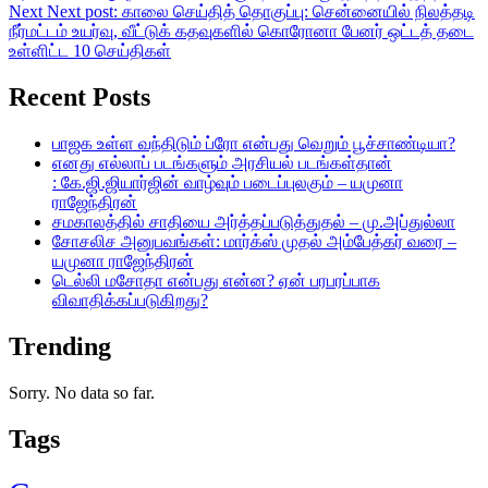
Next
Next post:
காலை செய்தித் தொகுப்பு: சென்னையில் நிலத்தடி
நீர்மட்டம் உயர்வு, வீட்டுக் கதவுகளில் கொரோனா பேனர் ஒட்டத் தடை
உள்ளிட்ட 10 செய்திகள்
Recent Posts
பாஜக உள்ள வந்திடும் ப்ரோ என்பது வெறும் பூச்சாண்டியா?
எனது எல்லாப் படங்களும் அரசியல் படங்கள்தான்
: கே.ஜி.ஜியார்ஜின் வாழ்வும் படைப்புலகும் – யமுனா
ராஜேந்திரன்
சமகாலத்தில் சாதியை அர்த்தப்படுத்துதல் – மு.அப்துல்லா
சோசலிச அனுபவங்கள்: மார்க்ஸ் முதல் அம்பேத்கர் வரை –
யமுனா ராஜேந்திரன்
டெல்லி மசோதா என்பது என்ன? ஏன் பரபரப்பாக
விவாதிக்கப்படுகிறது?
Trending
Sorry. No data so far.
Tags