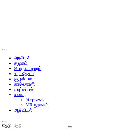
அரசியல்
சமூகம்
பொருளாதாரம்
சர்வதேசம்
சூழலியல்
காணொளி
வாழ்வியல்
கலை
சிறுகதை
MR நூலகம்
அறிவியல்
தேடு