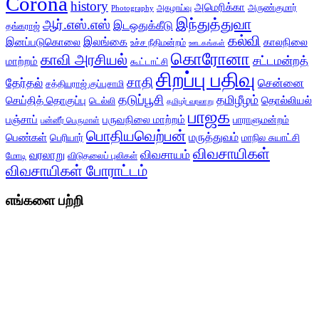
Corona
history
அமெரிக்கா
அருண்குமார்
அகழாய்வு
Photography
இந்துத்துவா
ஆர்.எஸ்.எஸ்
இடஒதுக்கீடு
தங்கராஜ்
கல்வி
இலங்கை
இனப்படுகொலை
காலநிலை
உச்ச நீதிமன்றம்
ஊடகங்கள்
கொரோனா
காவி அரசியல்
சட்டமன்றத்
மாற்றம்
கூட்டாட்சி
சிறப்பு பதிவு
சாதி
தேர்தல்
சென்னை
சத்தியராஜ் குப்புசாமி
தடுப்பூசி
தமிழீழம்
செய்தித் தொகுப்பு
தொல்லியல்
டெல்லி
தமிழர் வரலாறு
பாஜக
பஞ்சாப்
பருவநிலை மாற்றம்
பாராளுமன்றம்
பன்னீர் பெருமாள்
பொதியவெற்பன்
மருத்துவம்
பெண்கள்
பெரியார்
மாநில சுயாட்சி
விவசாயிகள்
விவசாயம்
வரலாறு
மோடி
விடுதலைப் புலிகள்
விவசாயிகள் போராட்டம்
எங்களை பற்றி