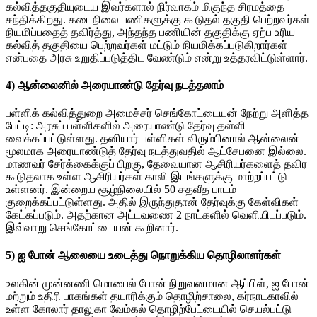
கல்வித்தகுதியுடைய இவர்களால் நிர்வாகம் மிகுந்த சிரமத்தை
சந்திக்கிறது. கடைநிலை பணிகளுக்கு கூடுதல் தகுதி பெற்றவர்கள்
நியமிப்பதைத் தவிர்த்து, அந்தந்த பணியின் தகுதிக்கு ஏற்ப உரிய
கல்வித் தகுதியை பெற்றவர்கள் மட்டும் நியமிக்கப்படுகிறார்கள்
என்பதை அரசு உறுதிப்படுத்திட வேண்டும் என்று உத்தரவிட்டுள்ளார்.
4) ஆன்லைனில் அரையாண்டு தேர்வு நடத்தலாம்
பள்ளிக் கல்வித்துறை அமைச்சர் செங்கோட்டையன் நேற்று அளித்த
பேட்டி: அரசுப் பள்ளிகளில் அரையாண்டு தேர்வு தள்ளி
வைக்கப்பட்டுள்ளது. தனியார் பள்ளிகள் விரும்பினால் ஆன்லைன்
மூலமாக அரையாண்டுத் தேர்வு நடத்துவதில் ஆட்சேபனை இல்லை.
மாணவர் சேர்க்கைக்குப் பிறகு, தேவையான ஆசிரியர்களைத் தவிர
கூடுதலாக உள்ள ஆசிரியர்கள் காலி இடங்களுக்கு மாற்றப்பட்டு
உள்ளனர். இன்றைய சூழ்நிலையில் 50 சதவீத பாடம்
குறைக்கப்பட்டுள்ளது. அதில் இருந்துதான் தேர்வுக்கு கேள்விகள்
கேட்கப்படும். அதற்கான அட்டவணை 2 நாட்களில் வெளியிடப்படும்.
இவ்வாறு செங்கோட்டையன் கூறினார்.
5) ஐ போன் ஆலையை உடைத்து நொறுக்கிய தொழிலாளர்கள்
உலகின் முன்னணி மொபைல் போன் நிறுவனமான ஆப்பிள், ஐ போன்
மற்றும் உதிரி பாகங்கள் தயாரிக்கும் தொழிற்சாலை, கர்நாடகாவில்
உள்ள கோலார் தாலுகா வேம்கல் தொழிற்பேட்டையில் செயல்பட்டு