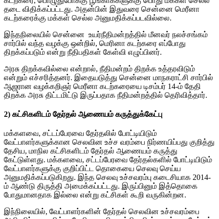
கடற்கரை, பொழுதுபோக்கு பூங்காக்களுக்கு பொது மக்கள் செல்ல
தடை விதிக்கப்பட்டது. அதன்பின் இதுவரை சென்னை மெரீனா
கடற்கரைக்கு மக்கள் செல்ல அனுமதிக்கப்படவில்லை.
இந்தநிலையில் சென்னை உயர்நீதிமன்றத்தில் மீனவர் நலச்சங்கம்
சார்பில் வந்த வழக்கு ஒன்றில், மெரினா கடற்கரை எப்போது
திறக்கப்படும் என்று நீதிபதிகள் கேள்வி எழுப்பினர்.
அரசு திறக்கவில்லை என்றால், நீதிமன்றம் திறக்க உத்தரவிடும்
என்றும் எச்சரித்தனர். இதையடுத்து சென்னை மாநகராட்சி சார்பில்
ஆஜரான வழக்கறிஞர் மெரீனா கடற்கரையை டிசம்பர் 14-ம் தேதி
திறக்க அரசு திட்டமிட்டு இருப்பதாக நீதிமன்றத்தில் தெரிவித்தார்.
2) கட்சிகளிடம் தேர்தல் ஆணையம் கருத்துக்கேட்பு
மக்களவை, சட்டப்பேரவை தேர்தலில் போட்டியிடும்
வேட்பாளர்களுக்கான செலவின உச்ச வரம்பை நிர்ணயிப்பது குறித்து
தேசிய, மாநில கட்சிகளிடம் தேர்தல் ஆணையம் கருத்து
கேட்டுள்ளது. மக்களவை, சட்டப்பேரவை தேர்தல்களில் போட்டியிடும்
வேட்பாளர்களுக்கு குறிப்பிட்ட தொகையை செலவு செய்ய
அனுமதிக்கப்படுகிறது. இந்த செலவு உச்சவரம்பு கடைசியாக 2014-
ம் ஆண்டு திருத்தி அமைக்கப்பட்டது. இருப்பினும் இத்தொகை
போதுமானதாக இல்லை என்று கட்சிகள் கூறி வருகின்றன.
இந்நிலையில், வேட்பாளர்களின் தேர்தல் செலவின உச்சவரம்பை