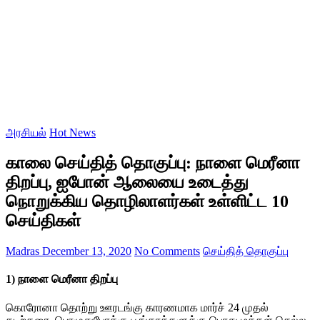
அரசியல்
Hot News
காலை செய்தித் தொகுப்பு: நாளை மெரீனா
திறப்பு, ஐபோன் ஆலையை உடைத்து
நொறுக்கிய தொழிலாளர்கள் உள்ளிட்ட 10
செய்திகள்
Madras
December 13, 2020
No Comments
செய்தித் தொகுப்பு
1) நாளை மெரீனா திறப்பு
கொரோனா தொற்று ஊரடங்கு காரணமாக மார்ச் 24 முதல்