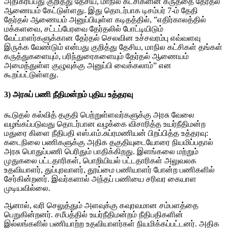
அதிகரிப்பது குறித்து தேசிய, மாநில கட்சிகளின் கருத்தை தேர்தல்
ஆணையம் கேட்டுள்ளது. இது தொடர்பாக டிசம்பர் 7-ம் தேதி
தேர்தல் ஆணையம் அனுப்பியுள்ள கடிதத்தில், ”எதிர்காலத்தில்
மக்களவை, சட்டப்பேரவை தேர்தலில் போட்டியிடும்
வேட்பாளர்களுக்கான தேர்தல் செலவின உச்சவரம்பு எவ்வளவு
இருக்க வேண்டும் என்பது குறித்து தேசிய, மாநில கட்சிகள் தங்கள்
கருத்துகளையும், பரிந்துரைகளையும் தேர்தல் ஆணையம்
அமைத்துள்ள குழுவுக்கு அனுப்பி வைக்கலாம்” என
கூறப்பட்டுள்ளது.
3) அரசுப் பணி நீதிமன்றம் புதிய உத்தரவு
கூடுதல் கல்வித் தகுதி பெற்றுள்ளவர்களுக்கு அரசு வேலை
வழங்கப்படுவது தொடர்பான வழக்கை விசாரித்த உயர்நீதிமன்ற
மதுரை கிளை நீதிபதி எஸ்.எம்.சுப்ரமணியன் பிறப்பித்த உத்தரவு:
கடைநிலை பணிகளுக்கு அதிக தகுதியுடையோரை நியமிப்பதால்
அரசு பொதுப்பணி பெரிதும் பாதிக்கிறது. இளங்கலை மற்றும்
முதுகலை பட்டதாரிகள், பொறியியல் பட்டதாரிகள் அலுவலக
உதவியாளர், துப்புரவாளர், தூய்மை பணியாளர் போன்ற பணிகளில்
சேர்கின்றனர். இவர்களால் அந்தப் பணியை சரிவர கையாள
முடியவில்லை.
ஆனால், வரி செலுத்தும் அளவுக்கு கவுரவமான சம்பளத்தை
பெறுகின்றனர். சமீபத்தில் உயர்நீதிமன்றம் நீதிபதிகளின்
இல்லங்களில் பணியாற்ற உதவியாளர்கள் நியமிக்கப்பட்டனர். அதிக