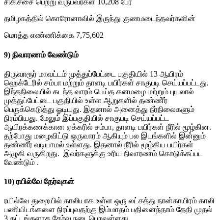
சிகிச்சை பெற்று வருபவர்கள் 10,208 பேர்
தமிழகத்தில் கொரோனாவில் இருந்து குணமடைந்தவர்களின்
மொத்த எண்ணிக்கை 7,75,602
9)
நிவாரணம் வேண்டும்
திருவாரூர் மாவட்டம் முத்துப்பேட்டை பகுதியில் 13 ஆயிரம்
ஹெக்டேரில் சம்பா மற்றும் தாளடி பயிர்கள் சாகுபடி செய்யப்பட்டது.
இந்தநிலையில் கடந்த வாரம் பெய்த கனமழை மற்றும் புயலால்
முத்துப்பேட்டை பகுதியில் உள்ள ஆறுகளில் தண்ணீ்ர்
பெருக்கெடுத்து ஓடியது. இதனால் அனைத்து நீர்நிலைகளும்
நிரம்பியது. மேலும் இப்பகுதியில் சாகுபடி செய்யப்பட்ட
ஆயிரக்கணக்கான ஏக்கரில் சம்பா, தாளடி பயிர்கள் நீரில் மூழ்கின.
தற்போது மழைவிட்டு ஒருவாரம் ஆகியும் பல இடங்களில் இன்னும்
தண்ணீர் வடியாமல் உள்ளது. இதனால் நீரில் மூழ்கிய பயிர்கள்
அழுகி வருகிறது. இவர்களுக்கு உரிய நிவாரணம் கொடுக்கப்பட
வேண்டும் .
10)
ரயில்வே தேர்வுகள்
ரயில்வே துறையில் காலியாக உள்ள ஒரு லட்சத்து நான்காயிரம் காலி
பணியிடங்களை நிரப்புவதற்கு இம்மாதம் பதினைந்தாம் தேதி முதல்
3 கட்டங்களாக தேர்வு நடைபெறவுள்ளது.