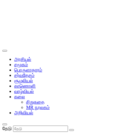
அரசியல்
சமூகம்
பொருளாதாரம்
சர்வதேசம்
சூழலியல்
காணொளி
வாழ்வியல்
கலை
சிறுகதை
MR நூலகம்
அறிவியல்
தேடு