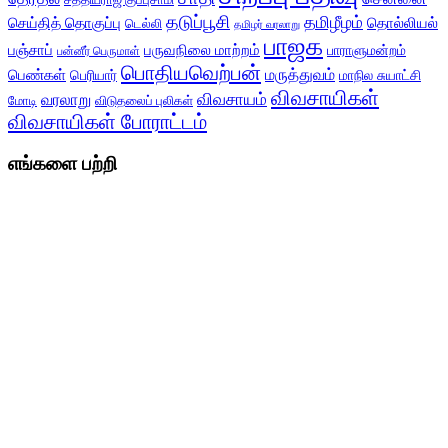
தடுப்பூசி
தமிழீழம்
செய்தித் தொகுப்பு
தொல்லியல்
டெல்லி
தமிழர் வரலாறு
பாஜக
பஞ்சாப்
பருவநிலை மாற்றம்
பாராளுமன்றம்
பன்னீர் பெருமாள்
பொதியவெற்பன்
மருத்துவம்
பெண்கள்
பெரியார்
மாநில சுயாட்சி
விவசாயிகள்
விவசாயம்
வரலாறு
மோடி
விடுதலைப் புலிகள்
விவசாயிகள் போராட்டம்
எங்களை பற்றி