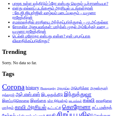
பாஜக உள்ள வந்திடும் ப்ரோ என்பது வெறும் பூச்சாண்டியா?
எனது எல்லாப் படங்களும் அரசியல் படங்கள்தான்
: கே.ஜி.ஜியார்ஜின் வாழ்வும் படைப்புலகும் – யமுனா
ராஜேந்திரன்
சமகாலத்தில் சாதியை அர்த்தப்படுத்துதல் – மு.அப்துல்லா
சோசலிச அனுபவங்கள்: மார்க்ஸ் முதல் அம்பேத்கர் வரை –
யமுனா ராஜேந்திரன்
டெல்லி மசோதா என்பது என்ன? ஏன் பரபரப்பாக
விவாதிக்கப்படுகிறது?
Trending
Sorry. No data so far.
Tags
Corona
history
அமெரிக்கா
அருண்குமார்
அகழாய்வு
Photography
இந்துத்துவா
ஆர்.எஸ்.எஸ்
இடஒதுக்கீடு
தங்கராஜ்
கல்வி
இலங்கை
இனப்படுகொலை
காலநிலை
உச்ச நீதிமன்றம்
ஊடகங்கள்
கொரோனா
காவி அரசியல்
சட்டமன்றத்
மாற்றம்
கூட்டாட்சி
சிறப்பு பதிவு
சாதி
தேர்தல்
சென்னை
சத்தியராஜ் குப்புசாமி