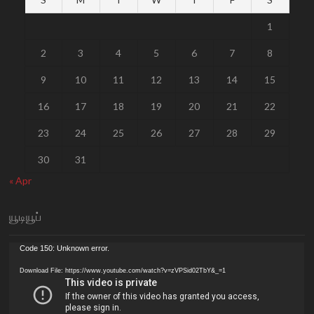
1
2
3
4
5
6
7
8
9
10
11
12
13
14
15
16
17
18
19
20
21
22
23
24
25
26
27
28
29
30
31
« Apr
யூடியூப்
Video
Code 150: Unknown error.
Player
Download File: https://www.youtube.com/watch?v=zVPSid02TbY&_=1