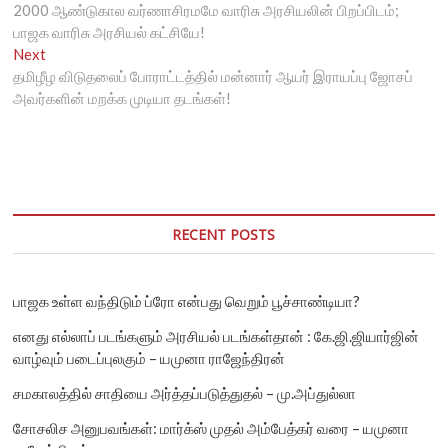
post:
2000 ஆண்டுகால வர்ணாசிரமமே வாரிசு அரசியலின் பிறப்பிடம்;
navigation
பாஜக வாரிசு அரசியல் கட்சியே!
Next
Next
post:
தமிழீழ விடுதலைப் போராட்டத்தில் மன்னார் ஆயர் இராயப்பு ஜோசப்
அவர்களின் மறக்க முடியா தடங்கள்!
RECENT POSTS
பாஜக உள்ள வந்திடும் ப்ரோ என்பது வெறும் பூச்சாண்டியா?
எனது எல்லாப் படங்களும் அரசியல் படங்கள்தான் : கே.ஜி.ஜியார்ஜின்
வாழ்வும் படைப்புலகும் – யமுனா ராஜேந்திரன்
சமகாலத்தில் சாதியை அர்த்தப்படுத்துதல் – மு.அப்துல்லா
சோசலிச அனுபவங்கள்: மார்க்ஸ் முதல் அம்பேத்கர் வரை – யமுனா