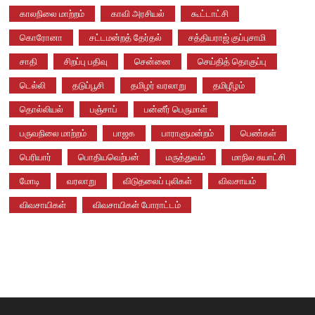
காலநிலை மாற்றம்
காவி அரசியல்
கூட்டாட்சி
கொரோனா
சட்டமன்றத் தேர்தல்
சத்தியராஜ் குப்புசாமி
சாதி
சிறப்பு பதிவு
சென்னை
செய்தித் தொகுப்பு
டெல்லி
தடுப்பூசி
தமிழர் வரலாறு
தமிழீழம்
தொல்லியல்
பஞ்சாப்
பன்னீர் பெருமாள்
பருவநிலை மாற்றம்
பாஜக
பாராளுமன்றம்
பெண்கள்
பெரியார்
பொதியவெற்பன்
மருத்துவம்
மாநில சுயாட்சி
மோடி
வரலாறு
விடுதலைப் புலிகள்
விவசாயம்
விவசாயிகள்
விவசாயிகள் போராட்டம்