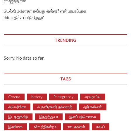
ராஜேந்திரன்
டெல்லி மசோதா என்பது என்ன? ஏன் பரபரப்பாக
விவாதிக்கப்படுகிறது?
TRENDING
Sorry. No data so far.
TAGS
Corona
history
Photography
அகழாய்வு
அமெரிக்கா
அருண்குமார் தங்கராஜ்
ஆர்.எஸ்.எஸ்
இடஒதுக்கீடு
இந்துத்துவா
இனப்படுகொலை
இலங்கை
உச்ச நீதிமன்றம்
ஊடகங்கள்
கல்வி