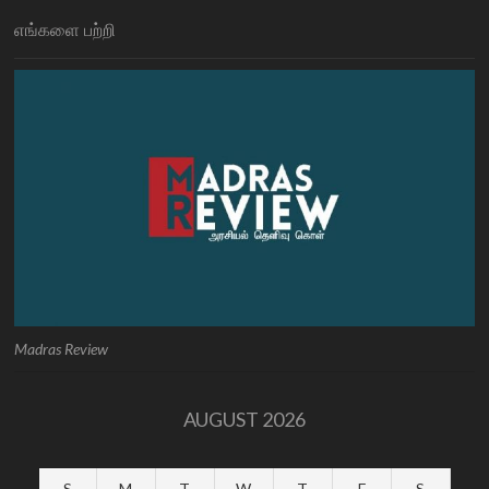
எங்களை பற்றி
Madras Review
AUGUST 2026
S
M
T
W
T
F
S