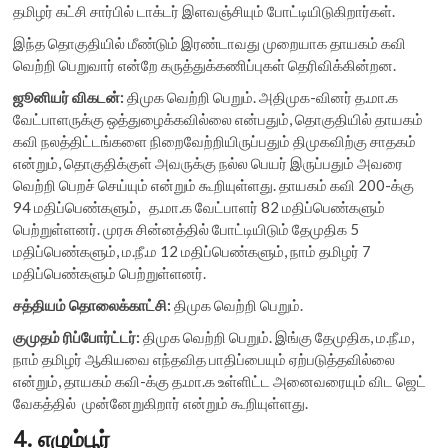
தமிழர் கட்சி சார்பில் டாக்டர் இளவஞ்சியும் போட்டியிடுகிறார்கள்.
இந்த தொகுதியில் மீண்டும் இரண்டாவது முறையாக தாயகம் கவி
வெற்றி பெறுவார் என்றே கருத்துக்கணிப்புகள் தெரிவிக்கின்றன.
ஜூனியர் விகடன்:
திமுக வெற்றி பெறும். அதிமுக-வினர் த.மா.க
வேட்பாளருக்கு ஒத்துழைக்கவில்லை என்பதும், தொகுதியில் தாயகம்
கவி நலத்திட்டங்களை நிறைவேற்றியிருப்பதும் திமுகவிற்கு சாதகம்
என்றும், தொகுதிக்குள் அவருக்கு நல்ல பெயர் இருப்பதும் அவரை
வெற்றி பெறச் செய்யும் என்றும் கூறியுள்ளது. தாயகம் கவி 200-க்கு
94 மதிப்பெண்களும், த.மா.க வேட்பாளர் 82 மதிப்பெண்களும்
பெற்றுள்ளனர். முரசு சின்னத்தில் போட்டியிடும் தேமுதிக 5
மதிப்பெண்களும், ம.நீ.ம 12 மதிப்பெண்களும், நாம் தமிழர் 7
மதிப்பெண்களும் பெற்றுள்ளனர்.
சத்தியம் தொலைக்காட்சி:
திமுக வெற்றி பெறும்.
குமுதம் ரிப்போர்ட்டர்:
திமுக வெற்றி பெறும். இங்கு தேமுதிக, ம.நீ.ம,
நாம் தமிழர் ஆகியவை எந்தவித பாதிப்பையும் ஏற்படுத்தவில்லை
என்றும், தாயகம் கவி-க்கு த.மா.க உள்ளிட்ட அனைவரையும் விட ஜெட்
வேகத்தில் முன்னேறுகிறார் என்றும் கூறியுள்ளது.
4.
எழும்பூர்