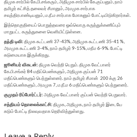
திமுக சார்பில் கே.பி.சங்கரும், அதிமுக சார்பில் கே.குப்பனும், நாம்
தமிழர் கட்சித் தலைவர் சீமானும், அமமுக சார்பாக
சவுந்திரபாண்டியனும், ம.நீ.ம சார்பாக மோகனும் போட்டியிடுகிறார்கள்.
இத்தொகுதியைப் பொறுத்தவரை ஒவ்வொரு கருத்துக்கணிப்பும்
மாறுபட்ட கருத்துகளை வெளியிட்டுள்ளன.
தந்தி டிவி:
திமுக கூட்டணி 37-43%, அதிமுக கூட்டணி 35-41 %,
அமமுக கூட்டணி 3-4%, நாம் தமிழர் 9-15%, மநீம 6-9%. போட்டி
கடுமையாக இருக்கிறது.
ஜூனியர் விகடன்:
திமுக வெற்றி பெறும். திமுக வேட்பாளர்
கே.பி.சங்கர் 84 மதிப்பெண்களும், அதிமுக குப்பன் 71
மதிப்பெண்களும் பெற்றுள்ளனர். நாம் தமிழர் சீமான் 200 க்கு 26
மதிப்பெண்களும், அமமுக 7, ம.நீ.ம 6 மதிப்பெண்களும் பெற்றுளனர்.
குமுதம் ரிப்போர்ட்டர்:
அதிமுக வேட்பாளர் குப்பன் வெற்றி பெறுவார்.
சத்தியம் தொலைக்காட்சி:
திமுக, அதிமுக, நாம் தமிழர் இடையே
கடும் போட்டி நிலவுவதாக தெரிவித்துள்ளது.
Leave a Reply