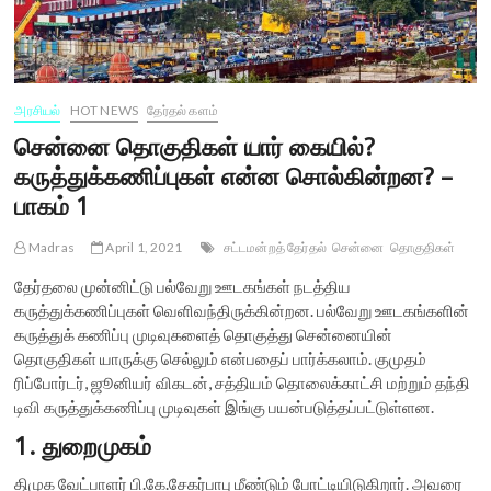
அரசியல்
HOT NEWS
தேர்தல் களம்
சென்னை தொகுதிகள் யார் கையில்?
கருத்துக்கணிப்புகள் என்ன சொல்கின்றன? –
பாகம் 1
Madras
April 1, 2021
சட்டமன்றத் தேர்தல்
சென்னை
தொகுதிகள்
தேர்தலை முன்னிட்டு பல்வேறு ஊடகங்கள் நடத்திய
கருத்துக்கணிப்புகள் வெளிவந்திருக்கின்றன. பல்வேறு ஊடகங்களின்
கருத்துக் கணிப்பு முடிவுகளைத் தொகுத்து சென்னையின்
தொகுதிகள் யாருக்கு செல்லும் என்பதைப் பார்க்கலாம். குமுதம்
ரிப்போர்டர், ஜூனியர் விகடன், சத்தியம் தொலைக்காட்சி மற்றும் தந்தி
டிவி கருத்துக்கணிப்பு முடிவுகள் இங்கு பயன்படுத்தப்பட்டுள்ளன.
1. துறைமுகம்
திமுக வேட்பாளர் பி.கே.சேகர்பாபு மீண்டும் போட்டியிடுகிறார். அவரை