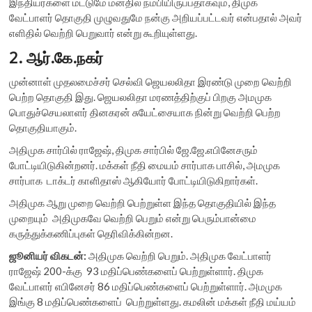
இந்தியர்களை மட்டுமே மனதில் நம்பியிருப்பதாகவும், திமுக
வேட்பாளர் தொகுதி முழுவதுமே நன்கு அறியப்பட்டவர் என்பதால் அவர்
எளிதில் வெற்றி பெறுவார் என்று கூறியுள்ளது.
2. ஆர்.கே.நகர்
முன்னாள் முதலமைச்சர் செல்வி ஜெயலலிதா இரண்டு முறை வெற்றி
பெற்ற தொகுதி இது. ஜெயலலிதா மரணத்திற்குப் பிறகு அமமுக
பொதுச்செயலாளர் தினகரன் சுயேட்சையாக நின்று வெற்றி பெற்ற
தொகுதியாகும்.
அதிமுக சார்பில் ராஜேஷ், திமுக சார்பில் ஜே.ஜே.எபினேசரும்
போட்டியிடுகின்றனர். மக்கள் நீதி மையம் சார்பாக பாசில், அமமுக
சார்பாக டாக்டர் காளிதாஸ் ஆகியோர் போட்டியிடுகிறார்கள்.
அதிமுக ஆறு முறை வெற்றி பெற்றுள்ள இந்த தொகுதியில் இந்த
முறையும் அதிமுகவே வெற்றி பெறும் என்று பெரும்பான்மை
கருத்துக்கணிப்புகள் தெரிவிக்கின்றன.
ஜூனியர் விகடன்:
அதிமுக வெற்றி பெறும். அதிமுக வேட்பாளர்
ராஜேஷ் 200-க்கு 93 மதிப்பெண்களைப் பெற்றுள்ளார். திமுக
வேட்பாளர் எபினேசர் 86 மதிப்பெண்களைப் பெற்றுள்ளார். அமமுக
இங்கு 8 மதிப்பெண்களைப் பெற்றுள்ளது. கமலின் மக்கள் நீதி மய்யம்