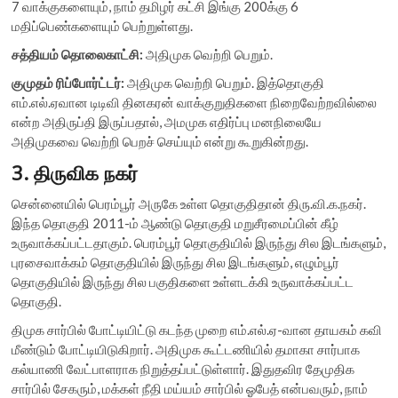
7 வாக்குகளையும், நாம் தமிழர் கட்சி இங்கு 200க்கு 6
மதிப்பெண்களையும் பெற்றுள்ளது.
சத்தியம் தொலைகாட்சி:
அதிமுக வெற்றி பெறும்.
குமுதம் ரிப்போர்ட்டர்:
அதிமுக வெற்றி பெறும். இத்தொகுதி
எம்.எல்.ஏவான டிடிவி தினகரன் வாக்குறுதிகளை நிறைவேற்றவில்லை
என்ற அதிருப்தி இருப்பதால், அமமுக எதிர்ப்பு மனநிலையே
அதிமுகவை வெற்றி பெறச் செய்யும் என்று கூறுகின்றது.
3. திருவிக நகர்
சென்னையில் பெரம்பூர் அருகே உள்ள தொகுதிதான் திரு.வி.க.நகர்.
இந்த தொகுதி 2011-ம் ஆண்டு தொகுதி மறுசீரமைப்பின் கீழ்
உருவாக்கப்பட்டதாகும். பெரம்பூர் தொகுதியில் இருந்து சில இடங்களும்,
புரசைவாக்கம் தொகுதியில் இருந்து சில இடங்களும், எழும்பூர்
தொகுதியில் இருந்து சில பகுதிகளை உள்ளடக்கி உருவாக்கப்பட்ட
தொகுதி.
திமுக சார்பில் போட்டியிட்டு கடந்த முறை எம்.எல்.ஏ-வான தாயகம் கவி
மீண்டும் போட்டியிடுகிறார். அதிமுக கூட்டணியில் தமாகா சார்பாக
கல்யாணி வேட்பாளராக நிறுத்தப்பட்டுள்ளார். இதுதவிர தேமுதிக
சார்பில் சேகரும், மக்கள் நீதி மய்யம் சார்பில் ஓபேத் என்பவரும், நாம்