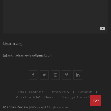
தொடர்புக்கு
askmadrasreview@gmail.com
facebook
twitter
instagram
pinterest
linkedin
Terms & Conditions
Privacy Policy
Contact Us
Shipping & Delivery Policy
Cancellation & Refund Policy
TOP
Madras Review
| © Copyright All right reserved