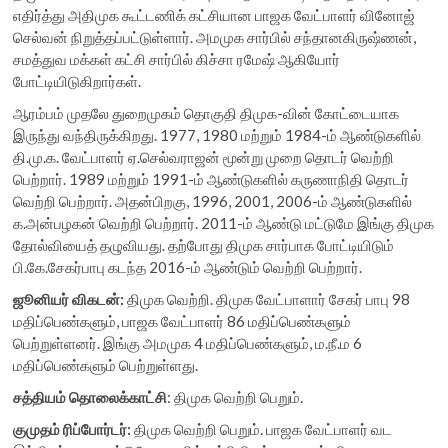
எதிர்த்து அதிமுக கூட்டணிக் கட்சியான பாஜக வேட்பாளர் வினோஜ்
செல்வன் நிறுத்தப்பட்டுள்ளார். அமமுக சார்பில் சந்தானகிருஷ்ணன்,
சமத்துவ மக்கள் கட்சி சார்பில் கிச்சா ரமேஷ் ஆகியோர்
போட்டியிடுகிறார்கள்.
ஆரம்பம் முதலே துறைமுகம் தொகுதி திமுக-வின் கோட்டையாக
இருந்து வந்திருக்கிறது. 1977, 1980 மற்றும் 1984-ம் ஆண்டுகளில்
தி.மு.க. வேட்பாளர் ஏ.செல்வராஜன் மூன்று முறை தொடர் வெற்றி
பெற்றார். 1989 மற்றும் 1991-ம் ஆண்டுகளில் கருணாநிதி தொடர்
வெற்றி பெற்றார். அதன்பிறகு, 1996, 2001, 2006-ம் ஆண்டுகளில்
க.அன்பழகன் வெற்றி பெற்றார். 2011-ம் ஆண்டு மட்டுமே இங்கு திமுக
தோல்வியைத் தழுவியது. தற்போது திமுக சார்பாக போட்டியிடும்
பி.கே.சேகர்பாபு கடந்த 2016-ம் ஆண்டும் வெற்றி பெற்றார்.
ஜூனியர் விகடன்:
திமுக வெற்றி. திமுக வேட்பாளார் சேகர் பாபு 98
மதிப்பெண்களும், பாஜக வேட்பாளர் 86 மதிப்பெண்களும்
பெற்றுள்ளனர். இங்கு அமமுக 4 மதிப்பெண்களும், ம.நீ.ம 6
மதிப்பெண்களும் பெற்றுள்ளது.
சத்தியம் தொலைக்காட்சி
: திமுக வெற்றி பெறும்.
குமுதம் ரிப்போர்டர்:
திமுக வெற்றி பெறும். பாஜக வேட்பாளர் வட