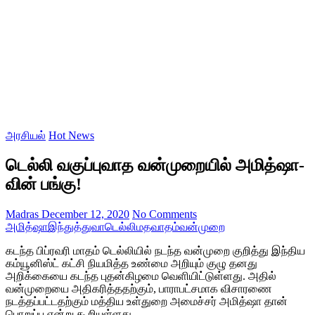
அரசியல்
Hot News
டெல்லி வகுப்புவாத வன்முறையில் அமித்ஷா-
வின் பங்கு!
Madras
December 12, 2020
No Comments
அமித்ஷா
இந்துத்துவா
டெல்லி
மதவாதம்
வன்முறை
கடந்த பிப்ரவரி மாதம் டெல்லியில் நடந்த வன்முறை குறித்து இந்திய
கம்யூனிஸ்ட் கட்சி நியமித்த உண்மை அறியும் குழு தனது
அறிக்கையை கடந்த புதன்கிழமை வெளியிட்டுள்ளது. அதில்
வன்முறையை அதிகரித்ததற்கும், பாராபட்சமாக விசாரணை
நடத்தப்பட்டதற்கும் மத்திய உள்துறை அமைச்சர் அமித்ஷா தான்
பொறுப்பு என்று கூறியுள்ளது.