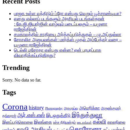
Recent Posts
பாஜக உள்ள வந்திடும் ப்ரோ என்பது வெறும் பூச்சாண்டியா?
எனது எல்லாப் படங்களும் அரசியல் படங்கள்தான்
: கே.ஜி.ஜியார்ஜின் வாழ்வும் படைப்புலகும் – யமுனா
ராஜேந்திரன்
சமகாலத்தில் சாதியை அர்த்தப்படுத்துதல் – மு.அப்துல்லா
சோசலிச அனுபவங்கள்: மார்க்ஸ் முதல் அம்பேத்கர் வரை –
யமுனா ராஜேந்திரன்
டெல்லி மசோதா என்பது என்ன? ஏன் பரபரப்பாக
விவாதிக்கப்படுகிறது?
Trending
Sorry. No data so far.
Tags
Corona
history
அமெரிக்கா
அருண்குமார்
அகழாய்வு
Photography
இந்துத்துவா
ஆர்.எஸ்.எஸ்
இடஒதுக்கீடு
தங்கராஜ்
கல்வி
இலங்கை
இனப்படுகொலை
காலநிலை
உச்ச நீதிமன்றம்
ஊடகங்கள்
கொரோனா
காவி அரசியல்
சட்டமன்றத்