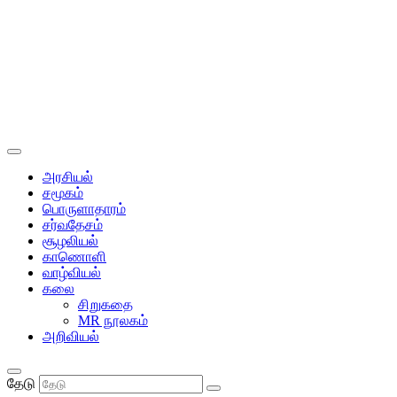
அரசியல்
சமூகம்
பொருளாதாரம்
சர்வதேசம்
சூழலியல்
காணொளி
வாழ்வியல்
கலை
சிறுகதை
MR நூலகம்
அறிவியல்
தேடு