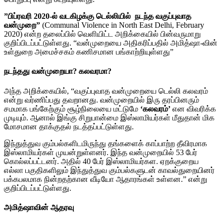
”பிப்ரவரி 2020-ல் வடகிழக்கு டெல்லியில் நடந்த வகுப்புவாத
வன்முறை”
(Communal Violence in North East Delhi, February
2020) என்ற தலைப்பில் வெளியிட்ட அறிக்கையில் பின்வருமாறு
குறிப்பிடப்பட்டுள்ளது. “வன்முறையை அதிகரிப்பதில் அமித்ஷா-வின்
உள்துறை அமைச்சகம் கணிசமான பங்காற்றியுள்ளது”
நடந்தது வன்முறையா? கலவரமா?
அந்த அறிக்கையில், “வகுப்புவாத வன்முறையை டெல்லி கலவரம்
என்று வர்ணிப்பது தவறானது. வன்முறையில் இரு தரப்பினரும்
சமமாக பங்கேற்கும் சூழ்நிலையை மட்டுமே
‘கலவரம்’
என விவரிக்க
முடியும். ஆனால் இங்கு சிறுபான்மை இஸ்லாமியர்கள் மீதுதான் மிக
மோசமான தாக்குதல் நடத்தப்பட்டுள்ளது.
இந்துத்துவ கும்பல்களிடமிருந்து தங்களைக் காப்பாற்ற தீவிரமாக
இஸ்லாமியர்கள் முயன்றுள்ளனர். இந்த வன்முறையில் 53 பேர்
கொல்லப்பட்டனர். அதில் 40 பேர் இஸ்லாமியர்கள. ஏறக்குறைய
எல்லா பகுதிகளிலும் இந்துத்துவ கும்பல்களுடன் காவல்துறையினர்
பக்கபலமாக நின்றதற்கான வீடியோ ஆதாரங்கள் உள்ளன.” என்று
குறிப்பிடப்பட்டுள்ளது.
அமித்ஷாவின் ஆதரவு