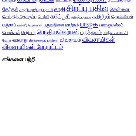
மாற்றம்
கூட்டாட்சி
சிறப்பு பதிவு
சாதி
தேர்தல்
சென்னை
சத்தியராஜ் குப்புசாமி
தடுப்பூசி
தமிழீழம்
செய்தித் தொகுப்பு
தொல்லியல்
டெல்லி
தமிழர் வரலாறு
பாஜக
பஞ்சாப்
பருவநிலை மாற்றம்
பாராளுமன்றம்
பன்னீர் பெருமாள்
பொதியவெற்பன்
மருத்துவம்
பெண்கள்
பெரியார்
மாநில சுயாட்சி
விவசாயிகள்
விவசாயம்
வரலாறு
மோடி
விடுதலைப் புலிகள்
விவசாயிகள் போராட்டம்
எங்களை பற்றி