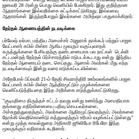
ஜனவரி 28 அன்று பொது வெளியில் பேசுகிறார். இது குறித்தான
ஆதராங்களை இவ்வறிக்கை சுட்டிக்காட்டுகிறது. இவ்வளவு
ஆதாரங்கள் இருந்தபோதும் இவர்களை அமித்ஷா பாதுகாக்கிறார்.
தேர்தல் ஆணையத்தின் நடவடிக்கை
பர்வேஷ் வர்மா, மத்திய அமைச்சர் அனுராக் தாக்கூர் மற்றும் பாஜக
வேட்பாளர் கபில் மிஸ்ரா ஆகிய மூவரும் வகுப்புவாதக்
கருத்துக்களை பேசியதற்கு தண்டனையாக பல நாட்கள் டெல்லி
சட்டமன்றத் தேர்தல் பிர்ச்சாரத்தில் ஈடுபடக்கூடாது என்று இந்திய
தேர்தல் ஆணையம் தடை செய்தது. ஆனால் அவர்கள் மீது எந்த
நடவடிக்கையும் இன்று வரை எடுக்கப்படவில்லை.
அதேபோல் பிப்ரவரி 21-ம் தேதி சிவராத்திரி ஊர்வலங்களில் பாஜக
வேட்பாளர் கபில் மிஸ்ரா ஆத்திரமூட்டும் முழக்கங்களை
வெளிப்படுத்தியதை இந்த அறிக்கை எடுத்துக்காட்டுகிறது.
”குடியுரிமை திருத்தச் சட்டம் தவறு என்று உணர்ந்து அமைதியாக
தங்களது எதிர்வினையை பதிவு செயபவர்களை,
அச்சுறுத்துவதற்கும், அவர்களை ஆதிரமூட்டுவதற்கும், அவர்களை
நோக்கி வெறிகொண்டு கத்துவதற்கும் உரிமம் வழங்கப்பட்டுள்ளது”
என்று மூத்த காவல்துறை அதிகாரி ஜூலியோ ரிபேரோ இந்த
மூவருக்கும் எதிராகக் கூறினார்.