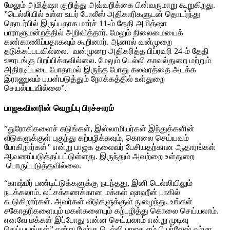
மேலும் அமித்ஷா குறித்து அவ்வறிக்கை பின்வருமாறு கூறுகிறது.
”டெல்லியில் உள்ள உயர் போலீஸ் அதிகாரிகளுடன் தொடர்ந்து
தொடர்பில் இருப்பதாக மார்ச் 11-ம் தேதி அமித்ஷா
பாராளுமன்றத்தில் அறிவித்தார். மேலும் நிலைமையைக்
கண்காணிப்பதாகவும் கூறினார். ஆனால் வன்முறை
தடுக்கப்படவில்லை. வன்முறை அதிகரித்த பிப்ரவரி 24-ம் தேதி
ஊரடங்கு பிறப்பிக்கவில்லை. மேலும் டெல்லி காவல்துறை மற்றும்
அதிரடிப்படை போதாமல் இருந்த போது கலவரத்தை அடக்க
இராணுவம் பயன்படுத்தும் நோக்கத்தில் உள்துறை
செயல்படவில்லை”.
பாஜகவினரின் வெறுப்பு பிரச்சாரம்
”துரோகிகளைச் சுடுங்கள், இஸ்லாமியர்கள் இந்துக்களின்
வீடுகளுக்குள் புகுந்து கற்பழிக்கவும், கொலை செய்யவும்
போகிறார்கள்” என்று பாஜக தலைவர் பேசியதற்கான ஆதாரங்கள்
ஆவணப்படுத்தப்பட்டுள்ளது. இருந்தும் அவற்றை உள்துறை
பொருட்படுத்தவில்லை.
“காஷ்மீர் பண்டிட்டுக்களுக்கு நடந்தது, இனி டெல்லியிலும்
நடக்கலாம். லட்சக்கணக்கான மக்கள் ஷாஹீன் பாகில்
கூடுகிறார்கள். அவர்கள் வீடுகளுக்குள் நுழைந்து, உங்கள்
சகோதரிகளையும் மகள்களையும் கற்பழித்து கொலை செய்யலாம்.
எனவே மக்கள் இப்போது என்ன செய்யலாம் என்று முடிவு
செய்யயுங்கள்” என்று மேற்கு டெல்லி பாஜக எம்.பி.பர்வேஷ் வர்மா