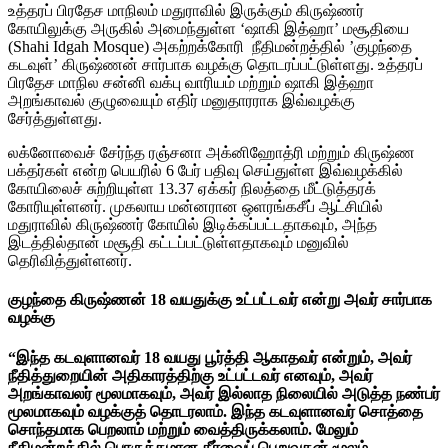
உத்தரப் பிரதேச மாநிலம் மதுராவில் இருக்கும் கிருஷ்ணர்
கோயிலுக்கு அருகில் அமைந்துள்ள ‘ஷாகி இத்ஹா’ மசூதியை
(Shahi Idgah Mosque) அகற்றக்கோரி நீதிமன்றத்தில் ’குழந்தை
கடவுள்’ கிருஷ்ணன் சார்பாக வழக்கு தொடரப்பட்டுள்ளது. உத்தரப்
பிரதேச மாநில சன்னி வக்பு வாரியம் மற்றும் ஷாகி இத்ஹா
அறங்காவல் குழுவையும் எதிர் மனுதாரராக இவ்வழக்கு
சேர்த்துள்ளது.
லக்னோவைச் சேர்ந்த ரஞ்சனா அக்னிஹோத்ரி மற்றும் கிருஷ்ண
பக்தர்கள் என்ற பெயரில் 6 பேர் பதிவு செய்துள்ள இவ்வழக்கில்
கோயிலைச் சுற்றியுள்ள 13.37 ஏக்கர் நிலத்தை மீட்டுத்தரக்
கோரியுள்ளனர். முகலாய மன்னரான ஒளரங்கசீப் ஆட்சியில்
மதுராவில் கிருஷ்ணர் கோயில் இடிக்கப்பட்டதாகவும், அந்த
இடத்தில்தான் மசூதி கட்டப்பட்டுள்ளதாகவும் மனுவில்
தெரிவித்துள்ளனர்.
குழந்தை கிருஷ்ணன் 18 வயதுக்கு உட்பட்டவர் என்று அவர் சார்பாக
வழக்கு
“இந்த கடவுளானவர் 18 வயது பூர்த்தி ஆகாதவர் என்றும், அவர்
நீதித்துறையின் அதிகாரத்திற்கு உட்பட்டவர் எனவும், அவர்
அறங்காவலர் மூலமாகவும், அவர் இல்லாத நிலையில் அடுத்த நண்பர்
மூலமாகவும் வழக்குத் தொடரலாம். இந்த கடவுளானவர் சொத்தை
சொந்தமாக பெறலாம் மற்றும் வைத்திருக்கலாம். மேலும்
நீதிமன்றத்தில் பொருத்தமான தீர்வைப் பெறுவதன் மூலம்