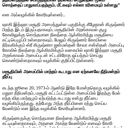
சொத்தைப் பாதுகாப்பதற்கும், மீட்கவும் எல்லா உரிமையும் உள்ளது”
என அவ்வழக்கில் கோரியுள்ளனர்..
ஷாகி இத்ஹா மசூதி அமைந்துள்ள பகுதிக்கு கீழேதான் கிருஷ்ணர்
பிறந்த இடம் இருப்பதாகவும், மசூதியின் அறங்காவல் குழு
கோவிலுக்கு சொந்தமான நிலத்தை ஆக்கிரமித்து மசூதியை
கட்டியெழுப்பி உள்ளதாகவும், மேலும் கிருஷ்ணர் கோயிலை
நிர்வகிக்கும் ஸ்ரீ கிருஷ்ணா ஜன்மஸ்தன் சேவா சன்ஸ்தன் அமைப்பு
கோவில் நிலத்தை ஆக்கிரமிக்கும் வகையில் ஷாகி இத்ஹா மசூதி
அறங்காவல் அமைப்புடன் சட்டவிரோத ஒப்பந்தம் செய்து
கொண்டுள்ளதாகவும் வழக்கில் குறிப்பிட்டுள்ளனர்.
மசூதியின் அமைப்பில் மாற்றம் கூடாது என ஏற்கனவே நீதிமன்றம்
தீர்ப்பு
கடந்த ஜூலை 20, 1973-ம் ஆண்டு இதே போன்றதொரு வழக்கில்
மதுரா நீதிமன்றம், மசூதி கட்டப்பட்டுள்ள அமைப்பில் இதற்கு மேல்
எந்த வித மாற்றமும் ஏற்படுத்த கூடாது என்று தீர்ப்பை
வழங்கியிருந்தது. தற்போது அந்த தீர்ப்பினை ரத்து செய்ய
வேண்டும் என இந்த வழக்கில் கோரியுள்ளனர்.
கிருஷ்ணருக்கு சொந்தமான நிலத்தை ஆக்கிரமித்து மசூதி
கட்டியுள்ளதாகவும், அதனை அகற்ற வேண்டும் எனவும் கோரி