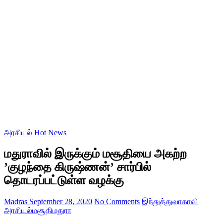
அரசியல்
Hot News
மதுராவில் இருக்கும் மசூதியை அகற்ற
’குழந்தை கிருஷ்ணன்’ சார்பில்
தொடரப்பட்டுள்ள வழக்கு
Madras
September 28, 2020
No Comments
இந்துத்துவா
காவி
அரசியல்
மசூதி
மதுரா