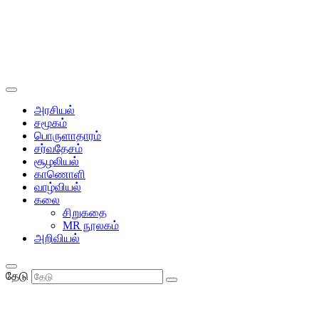
அரசியல்
சமூகம்
பொருளாதாரம்
சர்வதேசம்
சூழலியல்
காணொளி
வாழ்வியல்
கலை
சிறுகதை
MR நூலகம்
அறிவியல்
தேடு