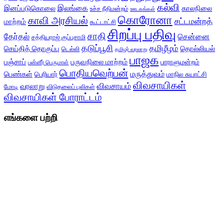
கல்வி
இலங்கை
இனப்படுகொலை
காலநிலை
உச்ச நீதிமன்றம்
ஊடகங்கள்
கொரோனா
காவி அரசியல்
சட்டமன்றத்
மாற்றம்
கூட்டாட்சி
சிறப்பு பதிவு
சாதி
தேர்தல்
சென்னை
சத்தியராஜ் குப்புசாமி
தடுப்பூசி
தமிழீழம்
செய்தித் தொகுப்பு
தொல்லியல்
டெல்லி
தமிழர் வரலாறு
பாஜக
பஞ்சாப்
பருவநிலை மாற்றம்
பாராளுமன்றம்
பன்னீர் பெருமாள்
பொதியவெற்பன்
மருத்துவம்
பெண்கள்
பெரியார்
மாநில சுயாட்சி
விவசாயிகள்
விவசாயம்
வரலாறு
மோடி
விடுதலைப் புலிகள்
விவசாயிகள் போராட்டம்
எங்களை பற்றி