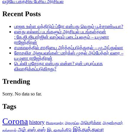
வழியே பகத்சிங் பேசிய அரசியல்
Recent Posts
பாஜக உள்ள வந்திடும் ப்ரோ என்பது வெறும் பூச்சாண்டியா?
எனது எல்லாப் படங்களும் அரசியல் படங்கள்தான்
: கே.ஜி.ஜியார்ஜின் வாழ்வும் படைப்புலகும் – யமுனா
ராஜேந்திரன்
சமகாலத்தில் சாதியை அர்த்தப்படுத்துதல் – மு.அப்துல்லா
சோசலிச அனுபவங்கள்: மார்க்ஸ் முதல் அம்பேத்கர் வரை –
யமுனா ராஜேந்திரன்
டெல்லி மசோதா என்பது என்ன? ஏன் பரபரப்பாக
விவாதிக்கப்படுகிறது?
Trending
Sorry. No data so far.
Tags
Corona
history
அமெரிக்கா
அருண்குமார்
அகழாய்வு
Photography
இந்துத்துவா
ஆர்.எஸ்.எஸ்
இடஒதுக்கீடு
தங்கராஜ்