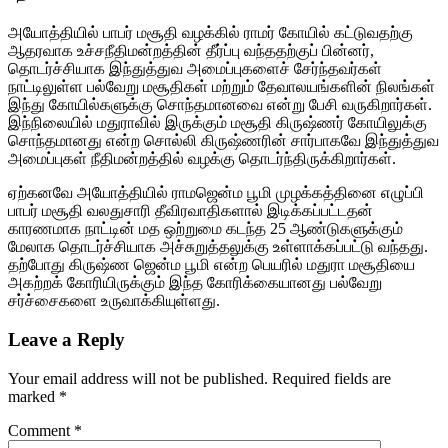
அயோத்தியில் பாபர் மசூதி வழக்கில் ராமர் கோயில் கட்டுவதற்கு
ஆதரவாக உச்சநீதிமன்றத்தின் தீர்ப்பு வந்ததற்குப் பின்னர்,
தொடர்ச்சியாக இந்துத்துவ அமைப்புகளைச் சேர்ந்தவர்கள்
நாட்டிலுள்ள பல்வேறு மசூதிகள் மற்றும் தேவாலயங்களின் நிலங்கள்
இந்து கோயில்களுக்கு சொந்தமானவை என்று பேசி வருகிறார்கள்.
இந்நிலையில் மதுராவில் இருக்கும் மசூதி கிருஷ்ணர் கோயிலுக்கு
சொந்தமானது என்ற சொல்லி கிருஷ்ணரின் சார்பாகவே இந்துத்துவ
அமைப்புகள் நீதிமன்றத்தில் வழக்கு தொடர்ந்திருக்கிறார்கள்.
ஏற்கனவே அயோத்தியில் ராமஜென்ம பூமி முழக்கத்தினை எழுப்பி
பாபர் மசூதி வலதுசாரி தீவிரவாதிகளால் இடிக்கப்பட்டதன்
காரணமாக நாட்டின் மத ஒற்றுமை கடந்த 25 ஆண்டுகளுக்கும்
மேலாக தொடர்ச்சியாக அச்சுறுத்தலுக்கு உள்ளாக்கப்பட்டு வந்தது.
தற்போது கிருஷ்ண ஜென்ம பூமி என்ற பெயரில் மதுரா மசூதியை
அகற்றக் கோரியிருக்கும் இந்த கோரிக்கையானது பல்வேறு
சர்ச்சைகளை உருவாக்கியுள்ளது.
Leave a Reply
Your email address will not be published.
Required fields are
marked
*
Comment
*