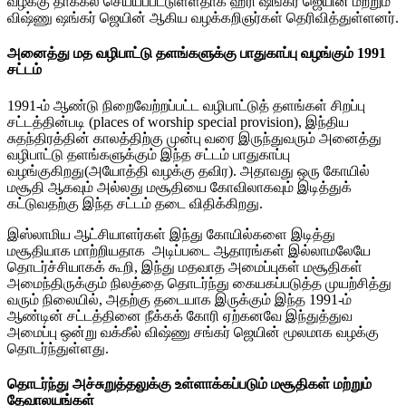
வழக்கு தாக்கல் செய்யப்பட்டுள்ளதாக ஹரி ஷங்கர் ஜெயின் மற்றும்
விஷ்ணு ஷங்கர் ஜெயின் ஆகிய வழக்கறிஞர்கள் தெரிவித்துள்ளனர்.
அனைத்து மத வழிபாட்டு தளங்களுக்கு பாதுகாப்பு வழங்கும் 1991
சட்டம்
1991-ம் ஆண்டு நிறைவேற்றப்பட்ட வழிபாட்டுத் தளங்கள் சிறப்பு
சட்டத்தின்படி (places of worship special provision), இந்திய
சுதந்திரத்தின் காலத்திற்கு முன்பு வரை இருந்துவரும் அனைத்து
வழிபாட்டு தளங்களுக்கும் இந்த சட்டம் பாதுகாப்பு
வழங்குகிறது(அயோத்தி வழக்கு தவிர). அதாவது ஒரு கோயில்
மசூதி ஆகவும் அல்லது மசூதியை கோவிலாகவும் இடித்துக்
கட்டுவதற்கு இந்த சட்டம் தடை விதிக்கிறது.
இஸ்லாமிய ஆட்சியாளர்கள் இந்து கோயில்களை இடித்து
மசூதியாக மாற்றியதாக அடிப்படை ஆதாரங்கள் இல்லாமலேயே
தொடர்ச்சியாகக் கூறி, இந்து மதவாத அமைப்புகள் மசூதிகள்
அமைந்திருக்கும் நிலத்தை தொடர்ந்து கையகப்படுத்த முயற்சித்து
வரும் நிலையில், அதற்கு தடையாக இருக்கும் இந்த 1991-ம்
ஆண்டின் சட்டத்தினை நீக்கக் கோரி ஏற்கனவே இந்துத்துவ
அமைப்பு ஒன்று வக்கீல் விஷ்ணு சங்கர் ஜெயின் மூலமாக வழக்கு
தொடர்ந்துள்ளது.
தொடர்ந்து அச்சுறுத்தலுக்கு உள்ளாக்கப்படும் மசூதிகள் மற்றும்
தேவாலயங்கள்