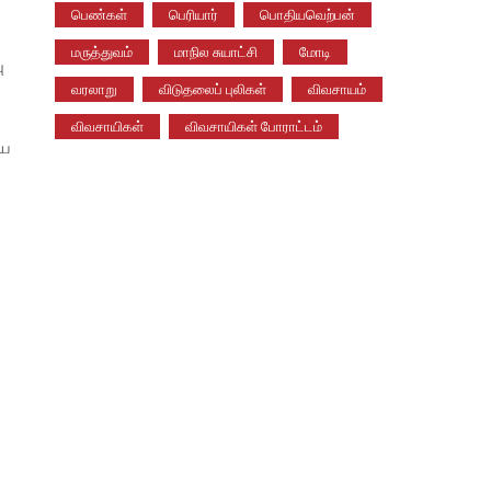
பெண்கள்
பெரியார்
பொதியவெற்பன்
மருத்துவம்
மாநில சுயாட்சி
மோடி
ு
வரலாறு
விடுதலைப் புலிகள்
விவசாயம்
விவசாயிகள்
விவசாயிகள் போராட்டம்
ிய