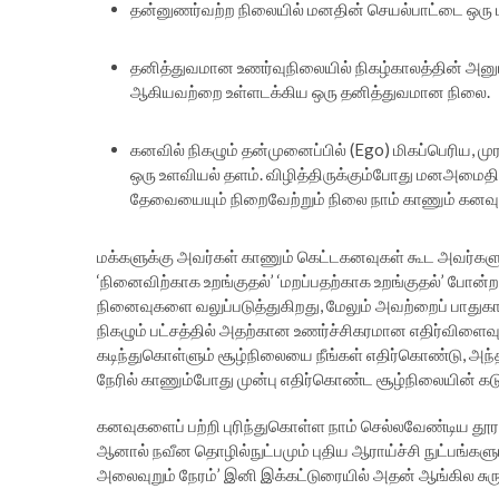
தன்னுணர்வற்ற நிலையில் மனதின் செயல்பாட்டை ஒரு மன
தனித்துவமான உணர்வுநிலையில் நிகழ்காலத்தின் அனுபவ
ஆகியவற்றை உள்ளடக்கிய ஒரு தனித்துவமான நிலை.
கனவில் நிகழும் தன்முனைப்பில் (Ego) மிகப்பெரிய,
ஒரு உளவியல் தளம். விழித்திருக்கும்போது மனஅமைதி
தேவையையும் நிறைவேற்றும் நிலை நாம் காணும் கனவு
மக்களுக்கு அவர்கள் காணும் கெட்டகனவுகள் கூட அவர்களு
‘நினைவிற்காக உறங்குதல்’ ‘மறப்பதற்காக உறங்குதல்’ போன்ற
நினைவுகளை வலுப்படுத்துகிறது, மேலும் அவற்றைப் பாதுகாப
நிகழும் பட்சத்தில் அதற்கான உணர்ச்சிகரமான எதிர்விளை
கடிந்துகொள்ளும் சூழ்நிலையை நீங்கள் எதிர்கொண்டு, அந்
நேரில் காணும்போது முன்பு எதிர்கொண்ட சூழ்நிலையின் கட
கனவுகளைப் பற்றி புரிந்துகொள்ள நாம் செல்லவேண்டிய தூரம்
ஆனால் நவீன தொழில்நுட்பமும் புதிய ஆராய்ச்சி நுட்பங்களு
அலைவுறும் நேரம்’ இனி இக்கட்டுரையில் அதன் ஆங்கில சுரு