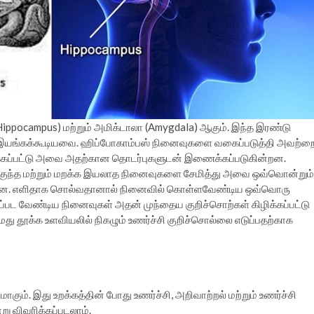
ippocampus) மற்றும் அமிக்டாலா (Amygdala) ஆகும். இந்த இரண்டு
்பாக இயங்கக்கூடியவை. ஹிப்போகாம்பஸ் நினைவுகளை வகைப்படுத்தி அவற்ற
டுக்கப்பட்டு அவை அதற்கான தொடர்புகளுடன் இணைக்கப்படுகின்றன.
மிகுந்த மற்றும் மறக்க இயலாத நினைவுகளை சேமித்து அவை ஒவ்வொன்றும்
றன. எளிதாக சொல்வதானால் நினைவில் கொள்ளவேண்டிய ஒவ்வொரு
ப்பட வேண்டிய நினைவுகள் அதன் முந்தைய குறிச்சொற்கள் கிழிக்கப்பட்டு
ு தூக்க உளவியலில் நிகழும் உணர்ச்சி குறிச்சொல்லை எடுப்பதற்காக
். இது உறக்கத்தின் போது உணர்ச்சி, அறிவாற்றல் மற்றும் உணர்ச்சி
று விவரிக்கப்படலாம்.