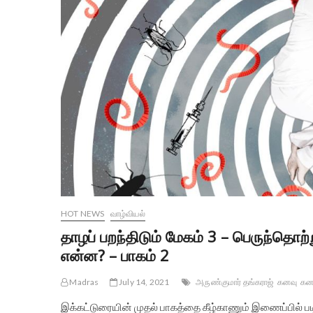
HOT NEWS
வாழ்வியல்
தாழப் பறந்திடும் மேகம் 3 – பெருந்தொற
என்ன? – பாகம் 2
Madras
July 14, 2021
அருண்குமார் தங்கராஜ்
கனவு
கனவ
இக்கட்டுரையின் முதல் பாகத்தை கீழ்காணும் இணைப்பில் பட