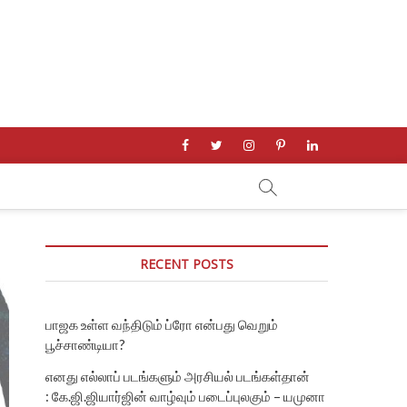
facebook
twitter
instagram
pinterest
linkedin
RECENT POSTS
பாஜக உள்ள வந்திடும் ப்ரோ என்பது வெறும்
பூச்சாண்டியா?
எனது எல்லாப் படங்களும் அரசியல் படங்கள்தான்
: கே.ஜி.ஜியார்ஜின் வாழ்வும் படைப்புலகும் – யமுனா