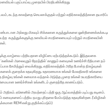
வியல் பகுப்பாய்வு முறையில் பிரதிபலிக்கிறது
ம், கடந்த காலத்தை செயலாக்குதல் மற்றும் எதிர்காலத்திற்கான தயாரிப்ப
 முரண்பாடான அல்லது மிகவும் சிக்கலான கருத்துக்களை ஒன்றிணைக்கக்கூட
யற்ற கருத்துக்களுக்கு உளவியல் சமநிலையையும் மற்றும் சமநிலையின்
கள்.
க்கு வாழ்வை பற்றியதான விழிப்பை ஏற்படுத்தக்கூடும். இந்தவகை
 ‘கண்கள் அலைவுறும் நேரத்தில்’ காணும் கனவுகள் உணர்ச்சி ரீதியான நம்
்பாக சேமித்தும் வைக்கிறது. எதிர்காலத்தில் அதே போன்ற நிகழ்வுகள்
வுகளைக் குறைக்க உதவுகிறது. உதாரணமாக உங்கள் மேலதிகாரி உங்களை
த நிகழ்வு உங்கள் கனவாக வந்தால் அடுத்த முறை உங்கள் உயரதிகாரியை
ுமையான உணர்ச்சிகள் உங்களிடம் குறைந்தே காணப்படும்.
 அதிகம். ஏனெனில் அவற்றைப் பற்றி ஒரு ஆய்வகத்தில் படிப்பது கடினம்.
ம் கனவுகளைப் பற்றிய நமது புரிதலை மேம்படுத்த உதவுகின்றன. (‘விழிகள்
க்கமான REM என்று குறிக்கப்படும்)