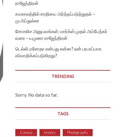
ராஜேந்திரன்
சமகாலத்தில் சாதியை அர்த்தப்படுத்துதல் –
மு.அப்துல்லா
சோசலிச அனுபவங்கள்: மார்க்ஸ் முதல் அம்பேத்கர்
வரை – யமுனா ராஜேந்திரன்
டெல்லி மசோதா என்பது என்ன? ஏன் பரபரப்பாக
விவாதிக்கப்படுகிறது?
TRENDING
Sorry. No data so far.
TAGS
Corona
history
Photography