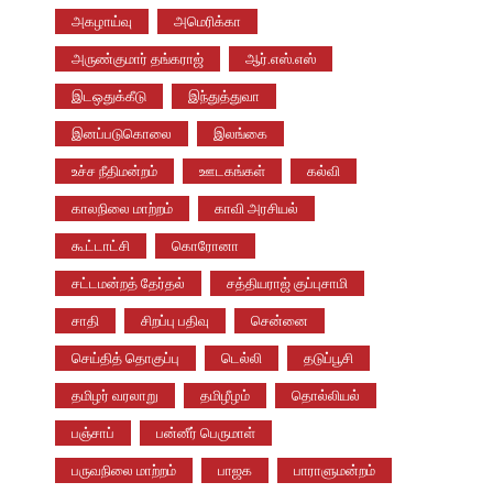
அகழாய்வு
அமெரிக்கா
அருண்குமார் தங்கராஜ்
ஆர்.எஸ்.எஸ்
இடஒதுக்கீடு
இந்துத்துவா
இனப்படுகொலை
இலங்கை
உச்ச நீதிமன்றம்
ஊடகங்கள்
கல்வி
காலநிலை மாற்றம்
காவி அரசியல்
கூட்டாட்சி
கொரோனா
சட்டமன்றத் தேர்தல்
சத்தியராஜ் குப்புசாமி
சாதி
சிறப்பு பதிவு
சென்னை
செய்தித் தொகுப்பு
டெல்லி
தடுப்பூசி
தமிழர் வரலாறு
தமிழீழம்
தொல்லியல்
பஞ்சாப்
பன்னீர் பெருமாள்
பருவநிலை மாற்றம்
பாஜக
பாராளுமன்றம்