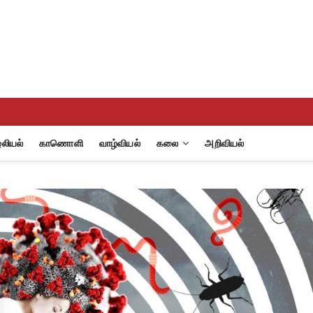
eview
A
லியல்
காணொளி
வாழ்வியல்
கலை
அறிவியல்