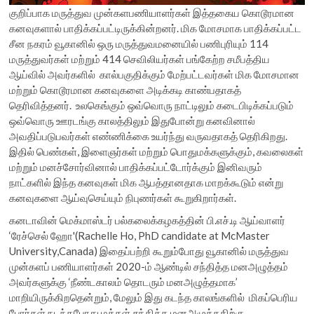
குறிப்பாக மருத்துவ முன்களபணியாளர்கள் இத்தகைய கொடூரமான
கனவுகளால் பாதிக்கப்பட்டிருக்கின்றனர். மிக மோசமாக பாதிக்கப்பட்ட
சீன நகரம் வூகானில் ஒரு மருத்துவமனையில் பணிபுரியும் 114
மருத்துவர்கள் மற்றும் 414 செவிலியர்கள் பங்கேற்ற சமீபத்திய
ஆய்வில் அவர்களில் கால்பகுதிக்கும் மேற்பட்டவர்கள் மிக மோசமான
மற்றும் கொடூரமான கனவுகளை அடிக்கடி காண்பதாகத்
தெரிவித்தனர். உலகெங்கும் ஒவ்வொரு நாட்டிலும் கடைபிடிக்கப்படும்
ஒவ்வொரு ஊரடங்கு காலத்திலும் இதுபோன்று கனவினால்
அவதிப்படுபவர்கள் எண்ணிக்கை உயர்ந்து வருவதாகத் தெரிகிறது.
இதில் பெண்கள், இளைஞர்கள் மற்றும் பொதுமக்களுக்கும், கவலைகள்
மற்றும் மனச்சோர்வினால் பாதிக்கப்பட்டோர்க்கும் இனிவரும்
நாட்களில் இந்த கனவுகள் மிக ஆபத்தானதாக மாறக்கூடும் என்று
கனவுகளை ஆய்வுசெய்யும் நிபுணர்கள் கூறுகிறார்கள்.
கனடாவின் மெக்மாஸ்டர் பல்கலைக்கழகத்தின் பி.எச்.டி ஆய்வாளர்
‘ரேச்செல் ஹோ'(Rachelle Ho, PhD candidate at McMaster
University,Canada) இதைப்பற்றி கூறும்போது வூகானில் மருத்துவ
முன்களப் பணியாளர்கள் 2020-ம் ஆண்டில் சந்தித்த மனஅழுத்தம்
அவர்களுக்கு ‘நீண்டகாலம் தொடரும் மனஅழுத்தமாக’
மாறியிருக்கிறதென்றும், மேலும் இது கடந்த காலங்களில் மிகப்பெரிய
போர்கள் நடந்தபோது மக்கள் சந்தித்த மனஅழுத்ததிற்கு