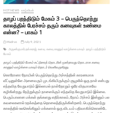
HOT NEWS
வாழ்வியல்
தாழப் பறந்திடும் மேகம் 3 – பெருந்தொற்று
காலத்தில் பேரச்சம் தரும் கனவுகள் உண்மை
என்ன? – பாகம் 1
Madras
July 9, 2021
அருண்குமார் தங்கராஜ்
கனவு
கனவு காணும் வாழ்க்கை யாவும்
தாழப் பறந்திடும்
மேகம்
தாழப் பறந்திடும் மேகம் கட்டுரைத் தொடரின் மூன்றாவது தொடராக கனவு
காணும் வாழ்க்கை யாவும் தொடர் வெளிவருகிறது.
கொரோனா நோயின் பெருந்தொற்று அச்சத்தின் காரணமாக
வீட்டினுள்ளே அனைவரும் முடங்கியிருக்கும் சூழலில் ஒரு நாள் என்பது
எந்தவித வேறுபாடும் இல்லாமல் நாள்தோறும் ஒரே விதமாகவே
கழிகின்றது. நேற்றுக்கும் நாளைக்கும் எந்தவித வேறுபாடும் இல்லை.
பெரும்பாலான மக்கள் தங்களது எதிர்காலம், நோய் அச்சம் இன்னும் பல
கவலைகளால் உறக்கத்தை தொலைத்திருக்கின்றனர். பெருந்தொற்று
காலத்தில் உலகெங்கிலும் மக்களால் ஒரு விடயம் பதிவாகிக்கொண்டே