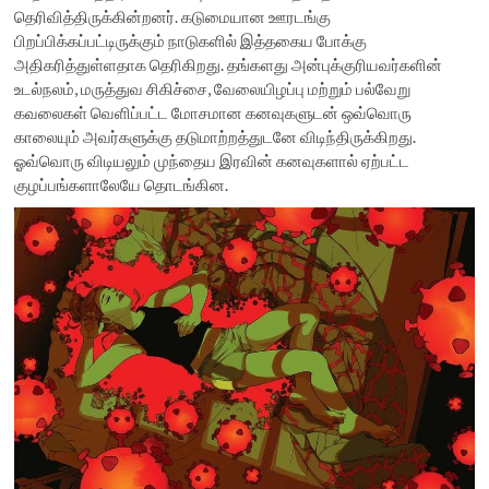
தெரிவித்திருக்கின்றனர். கடுமையான ஊரடங்கு
பிறப்பிக்கப்பட்டிருக்கும் நாடுகளில் இத்தகைய போக்கு
அதிகரித்துள்ளதாக தெரிகிறது. தங்களது அன்புக்குரியவர்களின்
உடல்நலம், மருத்துவ சிகிச்சை, வேலையிழப்பு மற்றும் பல்வேறு
கவலைகள் வெளிப்பட்ட மோசமான கனவுகளுடன் ஒவ்வொரு
காலையும் அவர்களுக்கு தடுமாற்றத்துடனே விடிந்திருக்கிறது.
ஓவ்வொரு விடியலும் முந்தைய இரவின் கனவுகளால் ஏற்பட்ட
குழப்பங்களாலேயே தொடங்கின.