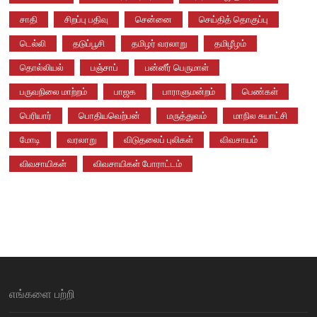
சாதி
சிறப்பு பதிவு
சென்னை
செய்தித் தொகுப்பு
டெல்லி
தடுப்பூசி
தமிழர் வரலாறு
தமிழீழம்
தொல்லியல்
பஞ்சாப்
பன்னீர் பெருமாள்
பருவநிலை மாற்றம்
பாஜக
பாராளுமன்றம்
பெண்கள்
பெரியார்
பொதியவெற்பன்
மருத்துவம்
மாநில சுயாட்சி
மோடி
வரலாறு
விடுதலைப் புலிகள்
விவசாயம்
விவசாயிகள்
விவசாயிகள் போராட்டம்
எங்களை பற்றி