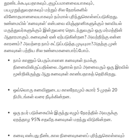
தூண்டக்கூடியதாகவும், குழப்பமானவையாகவும்,
பயமுறுத்துவதாகவும் மற்றும் சில நேரங்களில்
வினோதமானவையாகவும் நம்மால் புரிந்துகொள்ளப்படுகிறது.
உண்மையில் ‘கனவுகள்’ என்பவை விஞ்ஞானிகளுக்கும் உளவியல்
மருத்துவர்களுக்கும் இன்றுவரை தொடந்துவரும் ஒரு மர்மத்தின்
ஆதாரமாகும். கனவுகள் ஏன் ஏற்படுகின்றன? அவற்றிற்கு என்ன
காரணம்? அவற்றை நாம் கட்டுப்படுத்த முடியுமா?அதற்கு முன்
கனவுகள் பற்றிய சில உண்மைகளைபார்ப்போம்.
நாம் காணும் பெரும்பாலான கனவுகள் நமக்கு
நினைவிலிருப்பதில்லை. ஆனால் நாம் அனைவரும் ஒரு இரவில்
மூன்றிலிருத்து ஆறு கனவுகள் காண்பதாகத் தெரிகிறது.
ஒவ்வொரு கனவினுடைய காலநேரமும் சுமார் 5 முதல் 20
நிமிடங்கள் வரை நீடிக்கின்றன.
ஒரு நபர் படுக்கையில் இருந்து எழும் நேரத்தில் அவருக்கு
ஏறத்தாழ 95% சதவீத கனவுகள் மறந்து விடுகின்றன.
கனவு என்பது நீண்டகால நினைவுகளைப் புரிந்துகொள்ளவும்