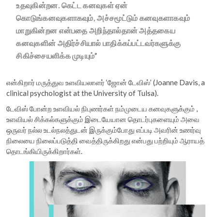
உதவுகின்றன. கெட்ட கனவுகள் ஏன்
கொடுங்கனவுகளாகவும், அச்சமூட்டும் கனவுகளாகவும்
மாறுகின்றன என்பதை அறிந்தால்தான் அத்தகைய
கனவுகளின் அதிர்ச்சியால் பாதிக்கப்பட்டவர்களுக்கு
சிகிச்சையளிக்க முடியும்”
என்கிறார் மருத்துவ உளவியலாளர் ‘ஜோன் டேவிஸ்’ (Joanne Davis, a
clinical psychologist at the University of Tulsa).
டேவிஸ் போன்ற உளவியல் நிபுணர்கள் நம்முடைய கனவுகளுக்கும் ,
உளவியல் சிக்கல்களுக்கும் இடையேயான தொடர்புகளையும் அவை
ஒருவர் நல்ல உடல்நலத்துடன் இருக்கும்போது எப்படி அவரின் உணர்வு
நிலையை நிலைப்படுத்தி வைத்திருக்கிறது என்பது பற்றியும் ஆராயத்
தொடங்கியிருக்கிறார்கள்.