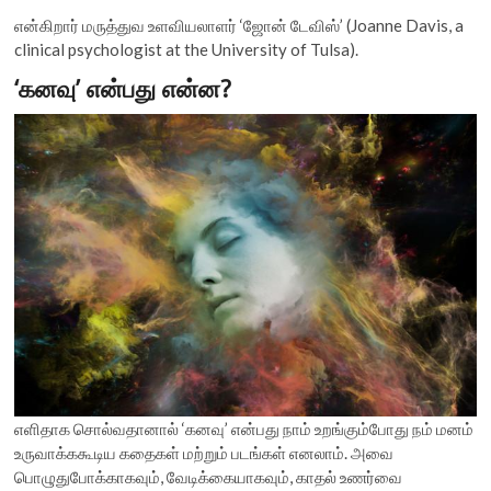
என்கிறார் மருத்துவ உளவியலாளர் ‘ஜோன் டேவிஸ்’ (Joanne Davis, a
clinical psychologist at the University of Tulsa).
‘கனவு’ என்பது என்ன?
எளிதாக சொல்வதானால் ‘கனவு’ என்பது நாம் உறங்கும்போது நம் மனம்
உருவாக்ககூடிய கதைகள் மற்றும் படங்கள் எனலாம். அவை
பொழுதுபோக்காகவும், வேடிக்கையாகவும், காதல் உணர்வை