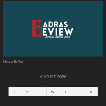
Madras Review
AUGUST 2026
S
M
T
W
T
F
S
1