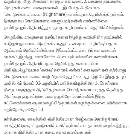
வருகிறது. அது அவர்கள் காணும் கனவுகள். இயல்பான நாட்களில்
அவர்கள் கண்ட கனவுகளைவிட இப்போது அதிகமாக
‘கொடுங்கனவு’களை (Nightmare) காண்பதாக தெரிவிக்கிறார்கள்.
இத்தகைய கொடுங்கனவு காணுபவர்களின் எண்ணிக்கை
நாள்தோறும் அதிகரித்து வருவதாக நிபுணர்கள் தெரிவிக்கின்றனர்.
நெருங்கிய உறவுகளை, நண்பர்களை இழந்து வாடுகின்ற நாட்களில்
கூடுதல் துயரமாக அவர்கள் காணும் கனவுகள் மாறியிருப்பதாக
ஆய்வுகள் தெரிவிக்கின்றன. இப்படிப்பட்ட கொடுங்கனவுகளால்
உறக்கம் இழந்து, மனச்சோர்வு அடையும் மக்களின் எண்ணிக்கை
நாள்தோறும் அதிகரிப்பதாக தெரிகிறது. உண்மையில்
அறிவியல்பூர்வமாக ‘கனவு’ என்றால் என்ன? கனவுகள் ஏன் தற்போது
கொடுங்கனவுகளாக மாறியிருக்கிறது ? என்பது பற்றியே இந்த தாழப்
பறந்திடும் மேகம் 3ம் பகுதியில் பார்க்கவிருக்கிறோம். (இதற்காக
நிறைய மருத்துவ ஆய்விதழ்களை, செய்திகளைப் படித்து தெளிந்து
அவற்றை ஒரு கட்டுரையாக தருகிறோம். எங்களின் இந்த
கட்டுரைக்கான கடின உழைப்பிற்கு உங்கள் கருத்துக்களை பதில்களாக
எதிர்நோக்குகிறோம்.)
தற்போதைய காலத்தின் விசித்திரமான நிகழ்வாக தொற்றுநோய்
உச்சத்திலிருக்கும் நாடுகளில் வசிக்கும் மக்கள் தாங்கள் வழக்கத்திற்கு
மாறாக விசித்திரமான கனவுகளை காண்பதாகத்