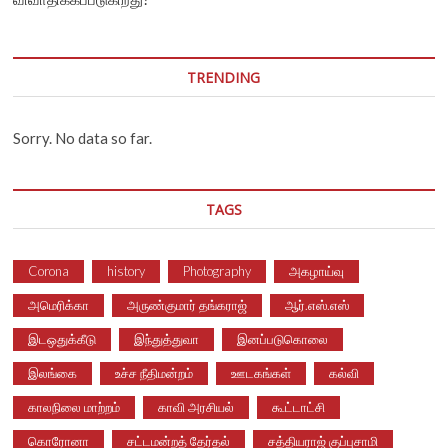
TRENDING
Sorry. No data so far.
TAGS
Corona
history
Photography
அகழாய்வு
அமெரிக்கா
அருண்குமார் தங்கராஜ்
ஆர்.எஸ்.எஸ்
இடஒதுக்கீடு
இந்துத்துவா
இனப்படுகொலை
இலங்கை
உச்ச நீதிமன்றம்
ஊடகங்கள்
கல்வி
காலநிலை மாற்றம்
காவி அரசியல்
கூட்டாட்சி
கொரோனா
சட்டமன்றத் தேர்தல்
சத்தியராஜ் குப்புசாமி