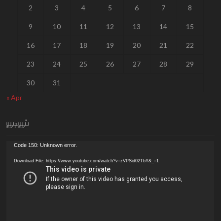
2
3
4
5
6
7
8
9
10
11
12
13
14
15
16
17
18
19
20
21
22
23
24
25
26
27
28
29
30
31
« Apr
யூடியூப்
Video
Code 150: Unknown error.
Player
Download File: https://www.youtube.com/watch?v=zVPSid02TbY&_=1