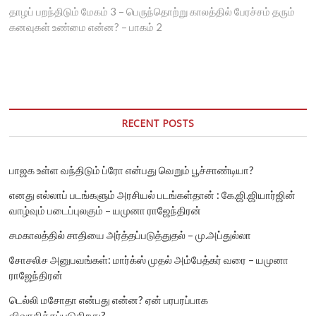
post:
தாழப் பறந்திடும் மேகம் 3 – பெருந்தொற்று காலத்தில் பேரச்சம் தரும்
கனவுகள் உண்மை என்ன? – பாகம் 2
RECENT POSTS
பாஜக உள்ள வந்திடும் ப்ரோ என்பது வெறும் பூச்சாண்டியா?
எனது எல்லாப் படங்களும் அரசியல் படங்கள்தான் : கே.ஜி.ஜியார்ஜின்
வாழ்வும் படைப்புலகும் – யமுனா ராஜேந்திரன்
சமகாலத்தில் சாதியை அர்த்தப்படுத்துதல் – மு.அப்துல்லா
சோசலிச அனுபவங்கள்: மார்க்ஸ் முதல் அம்பேத்கர் வரை – யமுனா
ராஜேந்திரன்
டெல்லி மசோதா என்பது என்ன? ஏன் பரபரப்பாக
விவாதிக்கப்படுகிறது?