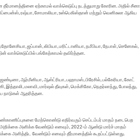
ன தீர்மானத்தினை ஏற்காமல் வாக்கெடுப்பு நடத்துமாறு கோரின. அதில் சீனா
ிலிப்பைன்ஸ், ரஷ்யா, சோமாலியா, உஸ்பெகிஸ்தான் மற்றும் வெனிசுலா ஆகிய
ோனேசியா, ஜப்பான், லிபியா, மரிட்டானியா, நமீபியா, நேபாள், செனேகல்,
ின் வாக்கெடுப்பில் பங்கேற்காமல் தவிர்த்தன.
ண்டினா, ஆர்மீனியா, ஆஸ்ட்ரியா, பஹாமஸ், பிரேசில், பல்கேரியா, கோட்
்மனி, இத்தாலி, மலாவி, மார்ஷல் தீவுகள், மெக்சிகோ, நெதர்லாந்து, போலந்து,
ிய நாடுகள் ஆதரித்தன.
்காணிப்புகளை மேற்கொண்டு எதிர்வரும் செப்டம்பர் மாதம் நடைபெற
றிக்கை அளிக்க வேண்டும் எனவும், 2022-ம் ஆண்டு மார்ச் மாதம்
க்கை அளித்திட வேண்டும் எனவும் தீர்மானத்தில் கூறப்பட்டுள்ளது.