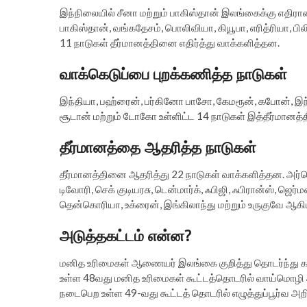
இந்நிலையில் சீனா மற்றும் பாகிஸ்தான் இலங்கைக்கு எதிரா
பாகிஸ்தான், வங்கதேசம், பொலிவியா, கியூபா, எரித்ரியா, ப
11 நாடுகள் தீர்மானத்தினை எதிர்த்து வாக்களித்தன.
வாக்கெடுப்பை புறக்கணித்த நாடுகள்
இந்தியா, பஹ்ரைன், பர்கினோ பாசோ, கேமரூன், கபோன், இந்த
சூடான் மற்றும் டோகோ உள்ளிட்ட 14 நாடுகள் இத்தீர்மானத்த
தீர்மானத்தை ஆதரித்த நாடுகள்
தீர்மானத்தினை ஆதரித்து 22 நாடுகள் வாக்களித்தன. அர்ஜெ
டிவோரி, செக் குடியரசு, டென்மார்க், ஃபிஜி, ஃபிரான்ஸ், ஜெர
தென்கொரியா, உக்ரைன், இங்கிலாந்து மற்றும் உருகுவே ஆக
அடுத்தகட்டம் என்ன?
மனித உரிமைகள் ஆணையர் இலங்கை குறித்து தொடர்ந்து கண
உள்ள 48வது மனித உரிமைகள் கூட்டத்தொடரில் வாய்மொழி அ
நடைபெற உள்ள 49-வது கூட்டத் தொடரில் எழுத்துப்பூர்வ அறி