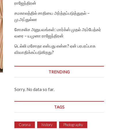
ராஜேந்திரன்
சமகாலத்தில் சாதியை அர்த்தப்படுத்துதல் –
மு.அப்துல்லா
சோசலிச அனுபவங்கள்: மார்க்ஸ் முதல் அம்பேத்கர்
வரை – யமுனா ராஜேந்திரன்
டெல்லி மசோதா என்பது என்ன? ஏன் பரபரப்பாக
விவாதிக்கப்படுகிறது?
TRENDING
Sorry. No data so far.
TAGS
Corona
history
Photography