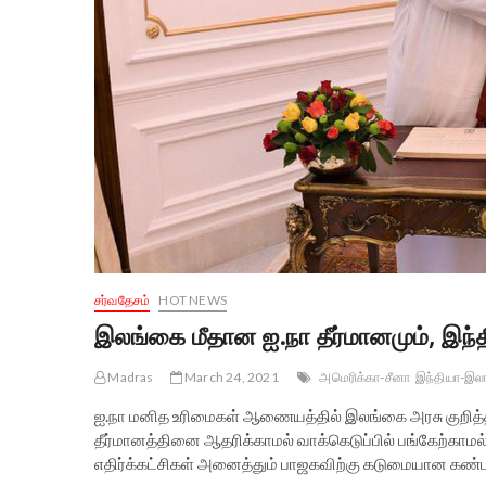
சர்வதேசம்
HOT NEWS
இலங்கை மீதான ஐ.நா தீர்மானமும், இந
Madras
March 24, 2021
அமெரிக்கா-சீனா
இந்தியா-இல
ஐ.நா மனித உரிமைகள் ஆணையத்தில் இலங்கை அரசு குறித்தான 
தீர்மானத்தினை ஆதரிக்காமல் வாக்கெடுப்பில் பங்கேற்காமல் 
எதிர்க்கட்சிகள் அனைத்தும் பாஜகவிற்கு கடுமையான கண்