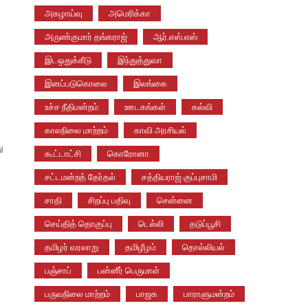
அகழாய்வு
அமெரிக்கா
அருண்குமார் தங்கராஜ்
ஆர்.எஸ்.எஸ்
இடஒதுக்கீடு
இந்துத்துவா
இனப்படுகொலை
இலங்கை
உச்ச நீதிமன்றம்
ஊடகங்கள்
கல்வி
காலநிலை மாற்றம்
காவி அரசியல்
ு
கூட்டாட்சி
கொரோனா
சட்டமன்றத் தேர்தல்
சத்தியராஜ் குப்புசாமி
சாதி
சிறப்பு பதிவு
சென்னை
செய்தித் தொகுப்பு
டெல்லி
தடுப்பூசி
தமிழர் வரலாறு
தமிழீழம்
தொல்லியல்
பஞ்சாப்
பன்னீர் பெருமாள்
பருவநிலை மாற்றம்
பாஜக
பாராளுமன்றம்