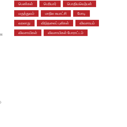
பெண்கள்
பெரியார்
பொதியவெற்பன்
மருத்துவம்
மாநில சுயாட்சி
மோடி
வரலாறு
விடுதலைப் புலிகள்
விவசாயம்
விவசாயிகள்
விவசாயிகள் போராட்டம்
ான
்