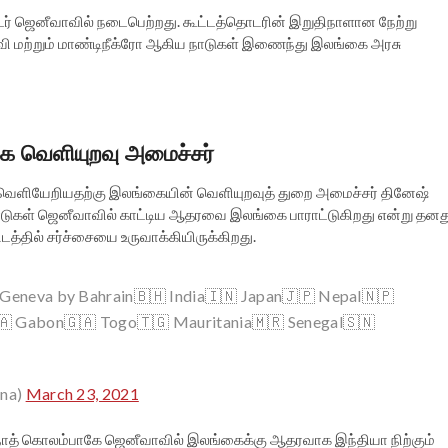
் ஜெனீவாவில் நடைபெற்றது. கூட்டத்தொடரின் இறுதிநாளான நேற்று
வி மற்றும் மாண்டிநீக்ரோ ஆகிய நாடுகள் இணைந்து இலங்கை அரசு
கை வெளியுறவு அமைச்சர்
து வெளியேறியதற்கு இலங்கையின் வெளியுறவுத் துறை அமைச்சர் தினேஷ்
நாடுகள் ஜெனீவாவில் காட்டிய ஆதரவை இலங்கை பாராட்டுகிறது என்று தனத
ிடத்தில் சர்ச்சையை உருவாக்கியிருக்கிறது.
t Geneva by Bahrain🇧🇭 India🇮🇳 Japan🇯🇵 Nepal🇳🇵
🇦 Gabon🇬🇦 Togo🇹🇬 Mauritania🇲🇷 Senegal🇸🇳
ena)
March 23, 2021
த் கொலம்பாகே ஜெனீவாவில் இலங்கைக்கு ஆதரவாக இந்தியா நிற்கும்