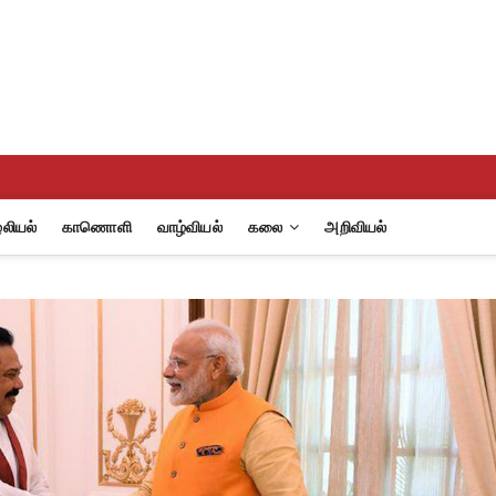
eview
A
லியல்
காணொளி
வாழ்வியல்
கலை
அறிவியல்