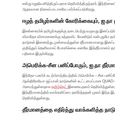
என்று உறுதியளித்திருப்பதாக தெரிவித்திருந்தார். இந்நில
ஆதரவான நிலைப்பாடாகவே பார்க்கப்படுகிறது.
ஈழத் தமிழர்களின் கோரிக்கையும், ஐ.நா 
இலங்கையில் தமிழர்களுக்கு நடைபெற்று வருவது இனப்பட
சர்வதேச விசாரணைக்கு உத்தரவிட வேண்டும் என்பதுமே தமி
நாடுகள் இணைந்து முன்வைத்துள்ள தீர்மானமானது இனப்
குறித்தும் தெளிவாகப் பேசவில்லை. எனவே இத்தீர்மானம் தம
பதிலாக இருக்கிறது.
அமெரிக்க-சீன பனிப்போரும், ஐ.நா தீர்ம
இந்தோ-பசுபிக் கடற்பிராந்தியத்தில் அமெரிக்க – சீன பன
ஆஸ்திரேலியா-ஜப்பான் நாடுகளின் கூட்டமைப்பான QUAD-ன்
அமைந்துள்ளதாக
தமிழ்நெட்
இணையதளம் தெரிவித்துள்ளது.
இத்தீர்மானத்தில் வாக்களிப்பை தவிர்த்ததன் மூலம் இந்த 
தெரிவித்துள்ளது.
தீர்மானத்தை எதிர்த்து வாக்களித்த நாட