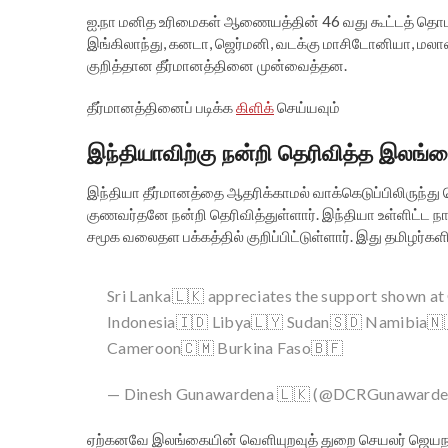
ஐ.நா மனித உரிமைகள் ஆணையத்தின் 46 வது கூட்டத் தொடர
இங்கிலாந்து, கனடா, ஜெர்மனி, வடக்கு மாசிடோனியா, மலா
குறித்தான தீர்மானத்தினை முன்வைத்தன.
தீர்மானத்தினைப் படிக்க
கிளிக்
செய்யவும்
இந்தியாவிற்கு நன்றி தெரிவித்த இலங்
இந்தியா தீர்மானத்தை ஆதரிக்காமல் வாக்கெடுப்பிலிருந்
குணவர்தனே நன்றி தெரிவித்துள்ளார். இந்தியா உள்ளிட்ட 
சமூக வலைதள பக்கத்தில் குறிப்பிட்டுள்ளார். இது தமிழர்கள
Sri Lanka🇱🇰 appreciates the support shown a
Indonesia🇮🇩 Libya🇱🇾 Sudan🇸🇩 Namibia🇳
Cameroon🇨🇲 Burkina Faso🇧🇫
— Dinesh Gunawardena 🇱🇰 (@DCRGunaward
ஏற்கனவே இலங்கையின் வெளியுறவுத் துறை செயலர் ஜெயநா