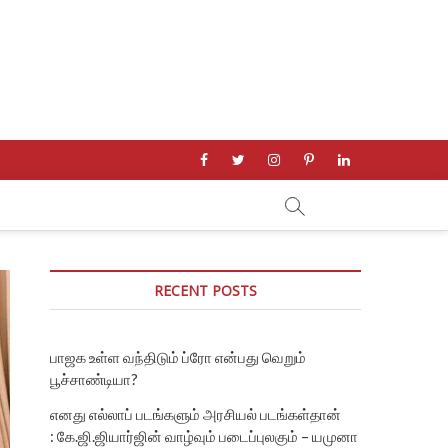
facebook
twitter
instagram
pinterest
linkedin
RECENT POSTS
பாஜக உள்ள வந்திடும் ப்ரோ என்பது வெறும்
பூச்சாண்டியா?
எனது எல்லாப் படங்களும் அரசியல் படங்கள்தான்
: கே.ஜி.ஜியார்ஜின் வாழ்வும் படைப்புலகும் – யமுனா