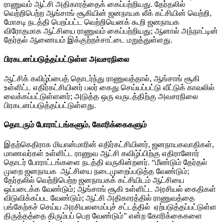
ராணுவம் ஆட்சி அதிகாரத்தைக் கைப்பற்றியது. தேர்தலில்
வெற்றிபெற்ற ஆங்சாங் சூகியின் ஜனநாயக லீக் கட்சியின் வெற்றி,
மோசடி நடத்தி பெறப்பட்ட வெற்றியெனக் கூறி ஜனநாயக
விரோதமாக ஆட்சியை ராணுவம் கைப்பற்றியது; ஆனால் அந்நாட்டின்
தேர்தல் ஆணையம் இக்குற்றச்சாட்டை மறுத்துள்ளது.
பிரகடனப்படுத்தப்பட்டுள்ள அவசரநிலை
ஆட்சிக் கவிழ்ப்பைத் தொடர்ந்து ராணுவத்தால், ஆங்சாங் சூகி
உள்ளிட்ட எதிர்கட்சியினர் பலர் கைது செய்யப்பட்டு வீட்டுக் காவலில்
வைக்கப்பட்டுள்ளனர்; அடுத்த ஒரு வருடத்திற்கு அவசரநிலை
பிரகடனப்படுத்தப்பட்டுள்ளது.
தொடரும் போராட்டங்களும், கோரிக்கைகளும்
இதற்கெதிராக மியான்மாரின் எதிர்கட்சியினர், ஜனநாயகவாதிகள்,
மாணவர்கள் உள்ளிட்ட ராணுவ ஆட்சி கவிழ்ப்பிற்கு எதிரானோர்
தொடர் போராட்டங்களை நடத்தி வருகின்றனர். “மீண்டும் தேர்தல்
முறை ஜனநாயக ஆட்சியை நடைமுறைப்படுத்த வேண்டும்;
தேர்தலில் வெற்றிபெற்ற ஜனநாயகக் கட்சியிடம் ஆட்சியை
ஒப்படைக்க வேண்டும்; ஆங்சாங் சூகி உள்ளிட்ட அரசியல் கைதிகள்
விடுவிக்கப்பட வேண்டும்; ஆட்சி அதிகாரத்தில் ராணுவத்தை
பங்கேற்கச் செய்ய அரசியலமைப்புச் சட்டத்தில் ஏற்படுத்தப்பட்டுள்ள
திருத்தத்தை திரும்பப் பெற வேண்டும்” என்ற கோரிக்கைகளை