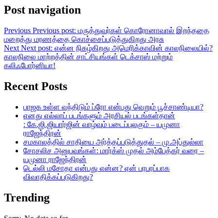
Post navigation
Previous
Previous post:
மருத்துவர்கள் கொரோனாவால் இறந்ததை
மறைத்து மரணத்தை கொச்சைப்படுத்துகிறது அரசு
Next
Next post:
என்ன நிகழ்கிறது அமெரிக்காவின் காலநிலையில்?
காலநிலை மாற்றத்தின் சாட்சியங்கள் டெக்சாஸ் மற்றும்
கலிஃபோர்னியா!
Recent Posts
பாஜக உள்ள வந்திடும் ப்ரோ என்பது வெறும் பூச்சாண்டியா?
எனது எல்லாப் படங்களும் அரசியல் படங்கள்தான்
: கே.ஜி.ஜியார்ஜின் வாழ்வும் படைப்புலகும் – யமுனா
ராஜேந்திரன்
சமகாலத்தில் சாதியை அர்த்தப்படுத்துதல் – மு.அப்துல்லா
சோசலிச அனுபவங்கள்: மார்க்ஸ் முதல் அம்பேத்கர் வரை –
யமுனா ராஜேந்திரன்
டெல்லி மசோதா என்பது என்ன? ஏன் பரபரப்பாக
விவாதிக்கப்படுகிறது?
Trending