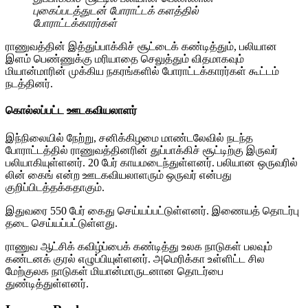
புகைப்படத்துடன் போராட்டக் களத்தில்
போராட்டக்காரர்கள்
ராணுவத்தின் இத்துப்பாக்கிச் சூட்டைக் கண்டித்தும், பலியான
இளம் பெண்ணுக்கு மரியாதை செலுத்தும் விதமாகவும்
மியான்மாரின் முக்கிய நகரங்களில் போராட்டக்காரர்கள் கூட்டம்
நடத்தினர்.
கொல்லப்பட்ட ஊடகவியலாளர்
இந்நிலையில் நேற்று, சனிக்கிழமை மாண்டலேவில் நடந்த
போராட்டத்தில் ராணுவத்தினரின் துப்பாக்கிச் சூட்டிற்கு இருவர்
பலியாகியுள்ளனர். 20 பேர் காயமடைந்துள்ளனர். பலியான ஒருவரில்
லின் கைங் என்ற ஊடகவியலாளரும் ஒருவர் என்பது
குறிப்பிடத்தக்கதாகும்.
இதுவரை 550 பேர் கைது செய்யப்பட்டுள்ளனர். இணையத் தொடர்பு
தடை செய்யப்பட்டுள்ளது.
ராணுவ ஆட்சிக் கவிழ்ப்பைக் கண்டித்து உலக நாடுகள் பலவும்
கண்டனக் குரல் எழுப்பியுள்ளனர். அமெரிக்கா உள்ளிட்ட சில
மேற்குலக நாடுகள் மியான்மாருடனான தொடர்பை
துண்டித்துள்ளனர்.