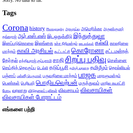
Sorry. No data so far.
Tags
Corona
history
அமெரிக்கா
அருண்குமார்
அகழாய்வு
Photography
இந்துத்துவா
ஆர்.எஸ்.எஸ்
இடஒதுக்கீடு
தங்கராஜ்
கல்வி
இலங்கை
இனப்படுகொலை
காலநிலை
உச்ச நீதிமன்றம்
ஊடகங்கள்
கொரோனா
காவி அரசியல்
சட்டமன்றத்
மாற்றம்
கூட்டாட்சி
சிறப்பு பதிவு
சாதி
தேர்தல்
சென்னை
சத்தியராஜ் குப்புசாமி
தடுப்பூசி
தமிழீழம்
செய்தித் தொகுப்பு
தொல்லியல்
டெல்லி
தமிழர் வரலாறு
பாஜக
பஞ்சாப்
பருவநிலை மாற்றம்
பாராளுமன்றம்
பன்னீர் பெருமாள்
பொதியவெற்பன்
மருத்துவம்
பெண்கள்
பெரியார்
மாநில சுயாட்சி
விவசாயிகள்
விவசாயம்
வரலாறு
மோடி
விடுதலைப் புலிகள்
விவசாயிகள் போராட்டம்
எங்களை பற்றி