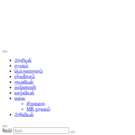
அரசியல்
சமூகம்
பொருளாதாரம்
சர்வதேசம்
சூழலியல்
காணொளி
வாழ்வியல்
கலை
சிறுகதை
MR நூலகம்
அறிவியல்
தேடு