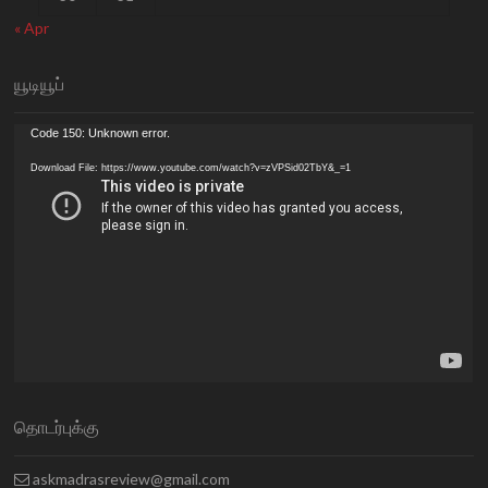
« Apr
யூடியூப்
Video
Code 150: Unknown error.
Player
Download File: https://www.youtube.com/watch?v=zVPSid02TbY&_=1
தொடர்புக்கு
askmadrasreview@gmail.com