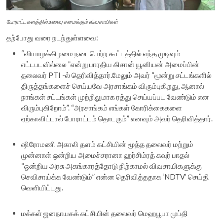
போராட்டகளத்தில் உணவு சமைக்கும் விவசாயிகள்
தற்போது வரை நடந்துள்ளவை:
“வியாழக்கிழமை நடைபெற்ற கூட்டத்தில் எந்த முடிவும்
எட்டபடவில்லை ”என்று பாரதிய கிசான் யூனியன் அமைப்பின்
தலைவர் PTI -ல் தெரிவித்தார்.மேலும் அவர் “மூன்று சட்டங்களில்
திருத்தங்களைச் செய்யவே அரசாங்கம் விரும்புகிறது, ஆனால்
நாங்கள் சட்டங்கள் முற்றிலுமாக ரத்து செய்யப்பட வேண்டும் என
விரும்புகிறோம்”. “அரசாங்கம் எங்கள் கோரிக்கைகளை
ஏற்காவிட்டால் போராட்டம் தொடரும்” எனவும் அவர் தெரிவித்தார்.
ஷிரோமணி அகாலி தளம் கட்சியின் மூத்த தலைவர் மற்றும்
முன்னாள் ஒன்றிய அமைச்சரானா ஹர்சிம்ரத் கவுர் பாதல்
“ஒன்றிய அரசு அகங்காரத்தோடு நிற்காமல் விவசாயிகளுக்கு
செவிசாய்க்க வேண்டும்” என்ன தெரிவித்ததாக ‘NDTV’ செய்தி
வெளியிட்டது.
மக்கள் ஜனநாயகக் கட்சியின் தலைவர் மெஹபூபா முப்தி