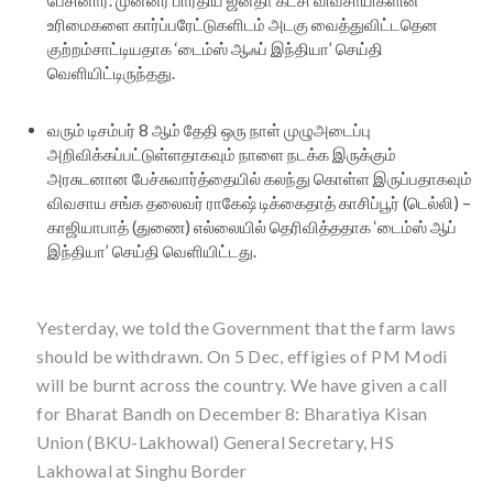
பேசினார். முன்னர் பாரதிய ஜனதா கட்சி விவசாயிகளின்
உரிமைகளை கார்ப்பரேட்டுகளிடம் அடகு வைத்துவிட்டதென
குற்றம்சாட்டியதாக ‘டைம்ஸ் ஆஃப் இந்தியா’ செய்தி
வெளியிட்டிருந்தது.
வரும் டிசம்பர் 8 ஆம் தேதி ஒரு நாள் முழுஅடைப்பு
அறிவிக்கப்பட்டுள்ளதாகவும் நாளை நடக்க இருக்கும்
அரசுடனான பேச்சுவார்த்தையில் கலந்து கொள்ள இருப்பதாகவும்
விவசாய சங்க தலைவர் ராகேஷ் டிக்கைதாத் காசிப்பூர் (டெல்லி) –
காஜியாபாத் (துணை) எல்லையில் தெரிவித்ததாக ‘டைம்ஸ் ஆப்
இந்தியா’ செய்தி வெளியிட்டது.
Yesterday, we told the Government that the farm laws
should be withdrawn. On 5 Dec, effigies of PM Modi
will be burnt across the country. We have given a call
for Bharat Bandh on December 8: Bharatiya Kisan
Union (BKU-Lakhowal) General Secretary, HS
Lakhowal at Singhu Border