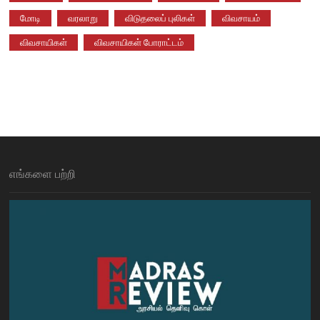
மோடி
வரலாறு
விடுதலைப் புலிகள்
விவசாயம்
விவசாயிகள்
விவசாயிகள் போராட்டம்
எங்களை பற்றி