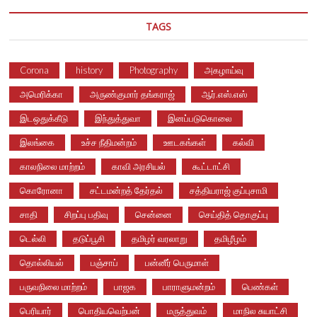
TAGS
Corona
history
Photography
அகழாய்வு
அமெரிக்கா
அருண்குமார் தங்கராஜ்
ஆர்.எஸ்.எஸ்
இடஒதுக்கீடு
இந்துத்துவா
இனப்படுகொலை
இலங்கை
உச்ச நீதிமன்றம்
ஊடகங்கள்
கல்வி
காலநிலை மாற்றம்
காவி அரசியல்
கூட்டாட்சி
கொரோனா
சட்டமன்றத் தேர்தல்
சத்தியராஜ் குப்புசாமி
சாதி
சிறப்பு பதிவு
சென்னை
செய்தித் தொகுப்பு
டெல்லி
தடுப்பூசி
தமிழர் வரலாறு
தமிழீழம்
தொல்லியல்
பஞ்சாப்
பன்னீர் பெருமாள்
பருவநிலை மாற்றம்
பாஜக
பாராளுமன்றம்
பெண்கள்
பெரியார்
பொதியவெற்பன்
மருத்துவம்
மாநில சுயாட்சி