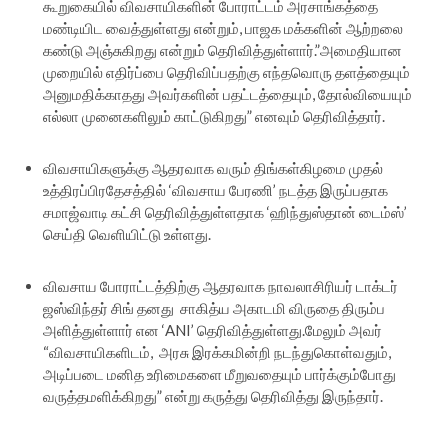
கூறுகையில் விவசாயிகளின் போராட்டம் அரசாங்கத்தை
மண்டியிட வைத்துள்ளது என்றும், பாஜக மக்களின் ஆற்றலை
கண்டு அஞ்சுகிறது என்றும் தெரிவித்துள்ளார்.”அமைதியான
முறையில் எதிர்ப்பை தெரிவிப்பதற்கு எந்தவொரு தளத்தையும்
அனுமதிக்காதது அவர்களின் பதட்டத்தையும், தோல்வியையும்
எல்லா முனைகளிலும் காட்டுகிறது” எனவும் தெரிவித்தார்.
விவசாயிகளுக்கு ஆதரவாக வரும் திங்கள்கிழமை முதல்
உத்திரப்பிரதேசத்தில் ‘விவசாய பேரணி’ நடத்த இருப்பதாக
சமாஜ்வாடி கட்சி தெரிவித்துள்ளதாக ‘ஹிந்துஸ்தான் டைம்ஸ்’
செய்தி வெளியிட்டு உள்ளது.
விவசாய போராட்டத்திற்கு ஆதரவாக நாவலாசிரியர் டாக்டர்
ஜஸ்விந்தர் சிங் தனது சாகித்ய அகாடமி விருதை திரும்ப
அளித்துள்ளார் என ‘ANI’ தெரிவித்துள்ளது.மேலும் அவர்
“விவசாயிகளிடம், அரசு இரக்கமின்றி நடந்துகொள்வதும்,
அடிப்படை மனித உரிமைகளை மீறுவதையும் பார்க்கும்போது
வருத்தமளிக்கிறது” என்று கருத்து தெரிவித்து இருந்தார்.