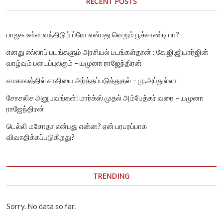
RECENT POSTS
பாஜக உள்ள வந்திடும் ப்ரோ என்பது வெறும் பூச்சாண்டியா?
எனது எல்லாப் படங்களும் அரசியல் படங்கள்தான் : கே.ஜி.ஜியார்ஜின்
வாழ்வும் படைப்புலகும் – யமுனா ராஜேந்திரன்
சமகாலத்தில் சாதியை அர்த்தப்படுத்துதல் – மு.அப்துல்லா
சோசலிச அனுபவங்கள்: மார்க்ஸ் முதல் அம்பேத்கர் வரை – யமுனா
ராஜேந்திரன்
டெல்லி மசோதா என்பது என்ன? ஏன் பரபரப்பாக
விவாதிக்கப்படுகிறது?
TRENDING
Sorry. No data so far.