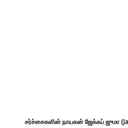
சர்ச்சைகளின் நாயகன் ஜேக்கப் ஜுமா (