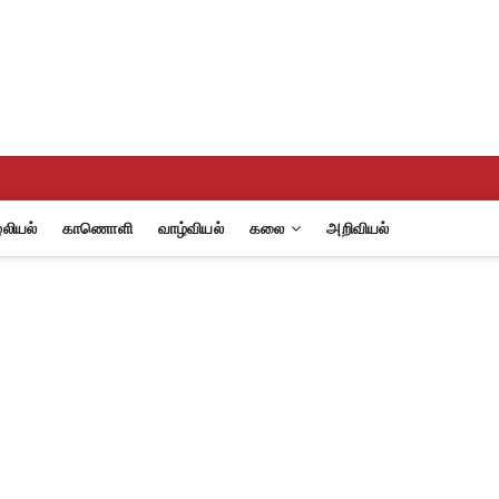
லியல்
காணொளி
வாழ்வியல்
கலை
அறிவியல்