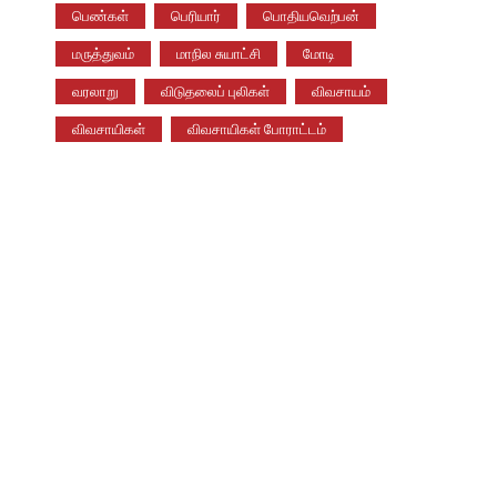
பெண்கள்
பெரியார்
பொதியவெற்பன்
மருத்துவம்
மாநில சுயாட்சி
மோடி
வரலாறு
விடுதலைப் புலிகள்
விவசாயம்
விவசாயிகள்
விவசாயிகள் போராட்டம்