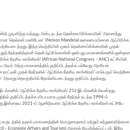
்டு முடிவிற்கு வந்தது. பின்பு நடந்த தென்னாபிரிக்காவின் ‘அனைத்து
லைவரான ‘நெல்சன் மண்டேலா’ (Nelson Mandela) தலைமையிலான ஆப்பிரிக்க
ெற்றியடைந்தது. இந்த வெற்றியின் மூலம் தென்னாப்ரிக்காவின் முதல்
ொதுத் தேர்தலில்தான் தென்ஆப்ரிக்காவின் ஒன்பது மாகாணங்களில் ஒன்றா
ிக்க தேசிய காங்கிரஸ்’ (African National Congress – ANC) கட்சியின்
்பே அவர் அந்த மாகாணத்தில் குறிப்பிடத்தக்க பல்வேறு அரசியல்
சு நாட்டின் முதல் தேர்தலில் ‘ஆப்ரிக்க தேசிய காங்கிரஸ்’ மாபெரும் வெற்றி
’ அவரது தொகுதியில் தோல்வியடைந்தது குறிப்பிடத்தக்கது.
டங்களில் ‘ஆப்ரிக்க தேசிய காங்கிரஸ்’ 252 இடங்களில் வென்றது.
ல் குறிப்பிடத்தக்க விடயமாக முதல் தேர்தல் நடந்த 1994-ம்
்று இன்றைய 2021-ம் ஆண்டுவரை ஆப்ரிக்க தேசிய காங்கிரஸ் கட்சியே
த வருடத்தில் நதால் மாகாணத்தின் பொருளாதாரம் மற்றும் சுற்றுலாவிற்கான
l – Economic Affairs and Tourism) அரசால் நியமிக்கப்பட்டார். இதே