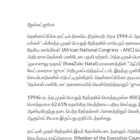
ஜேக்கப் ஜூமா
தென்னாப்ரிக்க நாட்டில் நிலவிய நிறவெறி அரசு 1994-ம் ஆண
மக்கள்’ பங்கேற்ற முதல் பொதுத் தேர்தலில் மாபெரும் த
தேசிய காங்கிரஸ்’ (African National Congress – ANC) வ
அதிபராக நெல்சன் மண்டேலா பதவி ஏற்றார். அந்த முதல் ப
‘குவாஸுலு-நதால்’ (KwaZulu-Natal) மாகாணத்தின் “ஆப்பிர
வேட்பாளராக ‘ஜுமா’ அறிமுகப்படுத்தப்பட்டார். இதற்கு முன
செயல்பாடுகளில் ஈடுபட்டிருக்கிறார். தென்னாப்ரிக்கா குடியர
‘நெல்சன் மண்டேலா’ தலைமையில் வென்றெடுத்தாலும் ‘ஜுமா
1994ல் நடந்த முதல் பொதுத் தேர்தலில் மொத்தமுள்ள 400 இ
மொத்தமாக 62.65% சதவிகித வெற்றியை பதிவு செய்தது. இதி
ஆண்டிலிருந்து நடைபெற்ற தேர்தல்கள் அனைத்திலும் வென
ஆளும்கட்சியாக இருப்பது குறிப்பிடத்தக்கது.
நாட்டின் முதல் தேர்தலில் இவர் தோல்வியடைந்தாலும் அடுத்
செயற்குழு உறுப்பினராக (Member of the Executive Counci