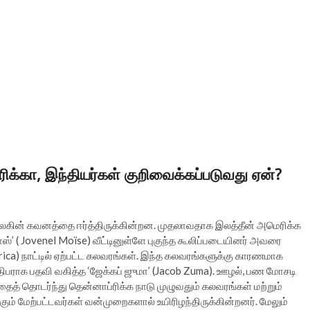
க்கா, இந்தியர்கள் குறிவைக்கப்படுவது ஏன்?
 உலகின் கவனத்தை ஈர்த்திருக்கின்றன. முதலாவதாக இலத்தீன் அமெரிக்க
 ( Jovenel Moïse) வீட்டினுள்ளே புகுந்த கூலிப்படையினர் அவரை
ica) நாட்டில் ஏற்பட்ட கலவரங்கள். இந்த கலவரங்களுக்கு காரணமாக
 அதிபராக பதவி வகித்த ‘ஜேக்கப் ஜுமா’ (Jacob Zuma). ஊழல், பண மோசடி
ைத் தொடர்ந்து தென்னாப்ரிக்க நாடு முழுவதும் கலவரங்கள் மற்றும்
ும் மேற்பட்டவர்கள் வன்முறைகளால் உயிரிழந்திருக்கின்றனர். மேலும்