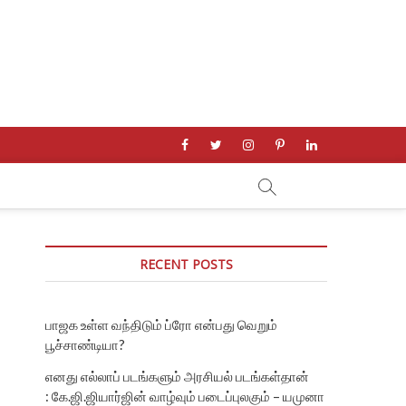
facebook
twitter
instagram
pinterest
linkedin
RECENT POSTS
பாஜக உள்ள வந்திடும் ப்ரோ என்பது வெறும்
பூச்சாண்டியா?
எனது எல்லாப் படங்களும் அரசியல் படங்கள்தான்
: கே.ஜி.ஜியார்ஜின் வாழ்வும் படைப்புலகும் – யமுனா