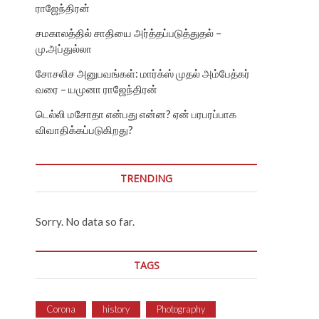
ராஜேந்திரன்
சமகாலத்தில் சாதியை அர்த்தப்படுத்துதல் –
மு.அப்துல்லா
சோசலிச அனுபவங்கள்: மார்க்ஸ் முதல் அம்பேத்கர்
வரை – யமுனா ராஜேந்திரன்
டெல்லி மசோதா என்பது என்ன? ஏன் பரபரப்பாக
விவாதிக்கப்படுகிறது?
TRENDING
Sorry. No data so far.
TAGS
Corona
history
Photography