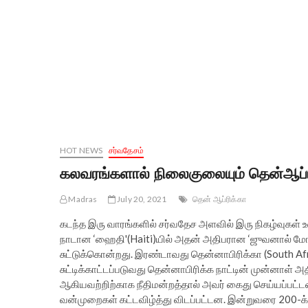
HOT NEWS
சர்வதேசம்
கலவரங்களால் நிலைகுலையும் தென்ஆப்ரி
Madras
July 20, 2021
தென் ஆப்ரிக்கா
கடந்த இரு வாரங்களில் சர்வதேச அளவில் இரு நிகழ்வுகள்
நாடான ‘ஹைதி'(Haiti)யில் அதன் அதிபரான ‘ஜுவனால் மோஸ்’
சுட்டுக்கொன்றது. இரண்டாவது தென்னாபிரிக்கா (South Afr
சுட்டிக்காட்டப்படுவது தென்னாபிரிக்க நாட்டின் முன்னாள்
ஆகியவற்றிற்காக நீதிமன்றத்தால் அவர் கைது செய்யப்பட்டத
வன்முறைகள் கட்டவிழ்த்து விடப்பட்டன. இன்றுவரை 200-க்க