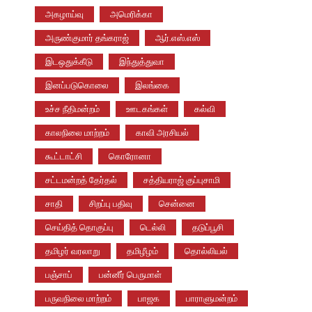
அகழாய்வு
அமெரிக்கா
அருண்குமார் தங்கராஜ்
ஆர்.எஸ்.எஸ்
இடஒதுக்கீடு
இந்துத்துவா
இனப்படுகொலை
இலங்கை
உச்ச நீதிமன்றம்
ஊடகங்கள்
கல்வி
காலநிலை மாற்றம்
காவி அரசியல்
கூட்டாட்சி
கொரோனா
சட்டமன்றத் தேர்தல்
சத்தியராஜ் குப்புசாமி
சாதி
சிறப்பு பதிவு
சென்னை
செய்தித் தொகுப்பு
டெல்லி
தடுப்பூசி
தமிழர் வரலாறு
தமிழீழம்
தொல்லியல்
பஞ்சாப்
பன்னீர் பெருமாள்
பருவநிலை மாற்றம்
பாஜக
பாராளுமன்றம்