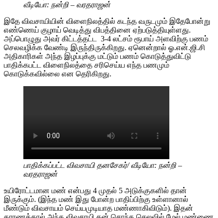
வீடியோ: நன்றி – வரதராஜன்
இதே விவசாயியின் விளைநிலத்தில் கடந்த வருடமும் இதேபோன்று
எண்ணெய் குழாய் வெடித்து விபத்தினை ஏற்படுத்தியுள்ளது.
அப்பொழுது அவர் கிட்டத்தட்ட 3-4 லட்சம் ரூபாய் அளவிற்கு பணம்
செலவழிக்க வேண்டி இருந்திருக்கிறது. ஏனென்றால் ஓ.என்.ஜி.சி
அதிகாரிகள் அந்த இழப்புக்கு மட்டும் பணம் கொடுத்துவிட்டு
பாதிக்கபட்ட விளைநிலத்தை சரிசெய்ய எந்த பணமும்
கொடுக்கவில்லை என தெரிகிறது.
பாதிக்கப்பட்ட விவசாயி தனசேகர்/ வீடியோ: நன்றி –
வரதராஜன்
உயிரோட்டமான மண் என்பது 4 முதல் 5 அடுக்குகளில் தான்
இருக்கும். (இந்த மண் இது போன்ற பாதிப்பிற்கு உள்ளானால்
மீண்டும் விவசாயம் செய்யமுடியாத மண்ணாகிவிடும்). இதன்
காரணத்தால் அந்த விவசாயி தன் சொந்த செலவில் மேல் மண்ணை