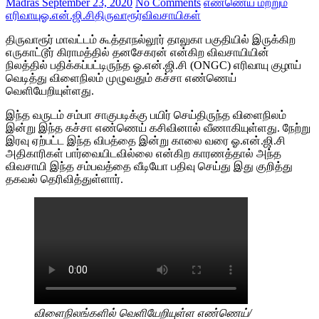
Madras
September 23, 2020
No Comments
எண்ணெய் மற்றும்
எரிவாயு
ஓ.என்.ஜி.சி
திருவாரூர்
விவசாயிகள்
திருவாரூர் மாவட்டம் கூத்தாநல்லூர் தாலுகா பகுதியில் இருக்கிற
எருகாட்டூர் கிராமத்தில் தனசேகரன் என்கிற விவசாயியின்
நிலத்தில் பதிக்கப்பட்டிருந்த ஓ.என்.ஜி.சி (ONGC) எரிவாயு குழாய்
வெடித்து விளைநிலம் முழுவதும் கச்சா எண்ணெய்
வெளியேறியுள்ளது.
இந்த வருடம் சம்பா சாகுபடிக்கு பயிர் செய்திருந்த விளைநிலம்
இன்று இந்த கச்சா எண்ணெய் கசிவினால் வீணாகியுள்ளது. நேற்று
இரவு ஏற்பட்ட இந்த விபத்தை இன்று காலை வரை ஓ.என்.ஜி.சி
அதிகாரிகள் பார்வையிடவில்லை என்கிற காரணத்தால் அந்த
விவசாயி இந்த சம்பவத்தை வீடியோ பதிவு செய்து இது குறித்து
தகவல் தெரிவித்துள்ளார்.
விளைநிலங்களில் வெளியேறியுள்ள எண்ணெய்/