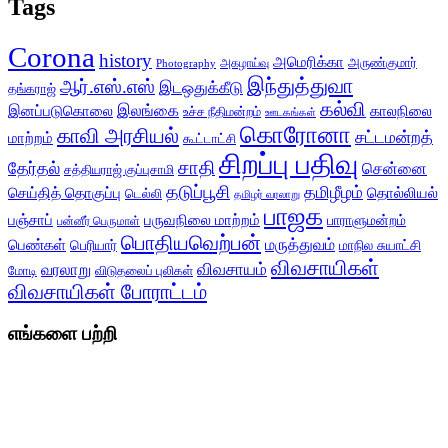
Tags
Corona
history
அமெரிக்கா
அருண்குமார்
அகழாய்வு
Photography
இந்துத்துவா
ஆர்.எஸ்.எஸ்
இடஒதுக்கீடு
தங்கராஜ்
கல்வி
இலங்கை
இனப்படுகொலை
காலநிலை
உச்ச நீதிமன்றம்
ஊடகங்கள்
கொரோனா
காவி அரசியல்
சட்டமன்றத்
மாற்றம்
கூட்டாட்சி
சிறப்பு பதிவு
சாதி
தேர்தல்
சென்னை
சத்தியராஜ் குப்புசாமி
தடுப்பூசி
தமிழீழம்
செய்தித் தொகுப்பு
தொல்லியல்
டெல்லி
தமிழர் வரலாறு
பாஜக
பஞ்சாப்
பருவநிலை மாற்றம்
பாராளுமன்றம்
பன்னீர் பெருமாள்
பொதியவெற்பன்
மருத்துவம்
பெண்கள்
பெரியார்
மாநில சுயாட்சி
விவசாயிகள்
விவசாயம்
வரலாறு
மோடி
விடுதலைப் புலிகள்
விவசாயிகள் போராட்டம்
எங்களை பற்றி