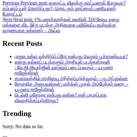
Previous
Previous post:
கைதட்டி விளக்கு காட்டினால் போதுமா?
சம்பளம் யார் கொடுப்பது?- தொடரும் தூய்மைப் பணியாளர்
போராட்டம்
Next
Next post:
1% பணக்காரர்கள் உலகின் 310 கோடி ஏழை
மக்களை விட இரு மடங்கு அதிகமாக புவிவெப்ப உயர்வுக்கு
காரணமாக உள்ளனர் – ஆய்வு
Recent Posts
பாஜக உள்ள வந்திடும் ப்ரோ என்பது வெறும் பூச்சாண்டியா?
எனது எல்லாப் படங்களும் அரசியல் படங்கள்தான்
: கே.ஜி.ஜியார்ஜின் வாழ்வும் படைப்புலகும் – யமுனா
ராஜேந்திரன்
சமகாலத்தில் சாதியை அர்த்தப்படுத்துதல் – மு.அப்துல்லா
சோசலிச அனுபவங்கள்: மார்க்ஸ் முதல் அம்பேத்கர் வரை –
யமுனா ராஜேந்திரன்
டெல்லி மசோதா என்பது என்ன? ஏன் பரபரப்பாக
விவாதிக்கப்படுகிறது?
Trending
Sorry. No data so far.