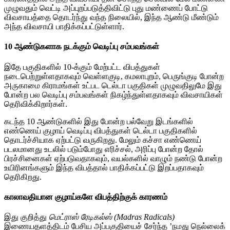
முழுவதும் வெட்டி அப்புறப்படுத்திவிட்டு புது மண்ணைப் போட்டு
விவசாயத்தை தொடர்ந்து வந்த நிலையில், இந்த ஆண்டு மீண்டும்
அந்த விவசாயி பாதிக்கப்பட்டுள்ளார்.
10 ஆண்டுகளாக நடக்கும் வெடிப்பு சம்பவங்கள்
இதே பகுதிகளில் 10-க்கும் மேற்பட்ட விபத்துகள்
நடைபெற்றுள்ளதாகவும் வெள்ளகுடி, கமலாபுறம், பெருங்குடி போன்ற
அருகாமை கிராமங்கள் உட்பட டெல்டா பகுதிகள் முழுவதிலுமே இது
போன்ற பல வெடிப்பு சம்பவங்கள் நிகழ்ந்துள்ளதாகவும் விவசாயிகள்
தெரிவிக்கிறார்கள்.
கடந்த 10 ஆண்டுகளில் இது போன்ற பல்வேறு இடங்களில்
எண்ணெய் குழாய் வெடிப்பு விபத்துகள் டெல்டா பகுதிகளில்
தொடர்ச்சியாக ஏற்பட்டு வருகிறது. மேலும் கச்சா எண்ணெய்
படலமானது உடலில் படும்போது எரிச்சல், அரிப்பு போன்ற தோல்
பிரச்சினைகள் ஏற்படுவதாகவும், வயல்களில் வாழும் நண்டு போன்ற
உயிரினங்களும் இந்த விபத்தால் பாதிக்கப்பட்டு இறப்பதாகவும்
தெரிகிறது.
காலாவதியான குழாய்களே விபத்திற்குக் காரணம்
இது குறித்து
மெட்ராஸ் ரேடிகல்ஸ் (Madras Radicals)
இணையதளத்திடம் பேசிய அப்பகுதியைச் சேர்ந்த ’நமது நெல்லைக்