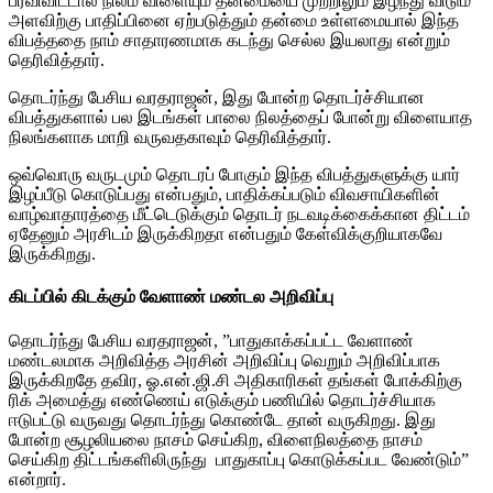
பரவிவிட்டால் நிலம் விளையும் தன்மையை முற்றிலும் இழந்து விடும்
அளவிற்கு பாதிப்பினை ஏற்படுத்தும் தன்மை உள்ளமையால் இந்த
விபத்ததை நாம் சாதாரணமாக கடந்து செல்ல இயலாது என்றும்
தெரிவித்தார்.
தொடர்ந்து பேசிய வரதராஜன், இது போன்ற தொடர்ச்சியான
விபத்துகளால் பல இடங்கள் பாலை நிலத்தைப் போன்று விளையாத
நிலங்களாக மாறி வருவதகாவும் தெரிவித்தார்.
ஒவ்வொரு வருடமும் தொடரப் போகும் இந்த விபத்துகளுக்கு யார்
இழப்பீடு கொடுப்பது என்பதும், பாதிக்கப்படும் விவசாயிகளின்
வாழ்வாதாரத்தை மீட்டெடுக்கும் தொடர் நடவடிக்கைக்கான திட்டம்
ஏதேனும் அரசிடம் இருக்கிறதா என்பதும் கேள்விக்குறியாகவே
இருக்கிறது.
கிடப்பில் கிடக்கும் வேளாண் மண்டல அறிவிப்பு
தொடர்ந்து பேசிய வரதராஜன், ”பாதுகாக்கப்பட்ட வேளாண்
மண்டலமாக அறிவித்த அரசின் அறிவிப்பு வெறும் அறிவிப்பாக
இருக்கிறதே தவிர, ஓ.என்.ஜி.சி அதிகாரிகள் தங்கள் போக்கிற்கு
ரிக் அமைத்து எண்ணெய் எடுக்கும் பணியில் தொடர்ச்சியாக
ஈடுபட்டு வருவது தொடர்ந்து கொண்டே தான் வருகிறது. இது
போன்ற சூழலியலை நாசம் செய்கிற, விளைநிலத்தை நாசம்
செய்கிற திட்டங்களிலிருந்து பாதுகாப்பு கொடுக்கப்பட வேண்டும்”
என்றார்.