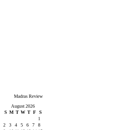
Madras Review
August 2026
S
M
T
W
T
F
S
1
2
3
4
5
6
7
8