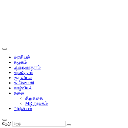
அரசியல்
சமூகம்
பொருளாதாரம்
சர்வதேசம்
சூழலியல்
காணொளி
வாழ்வியல்
கலை
சிறுகதை
MR நூலகம்
அறிவியல்
தேடு