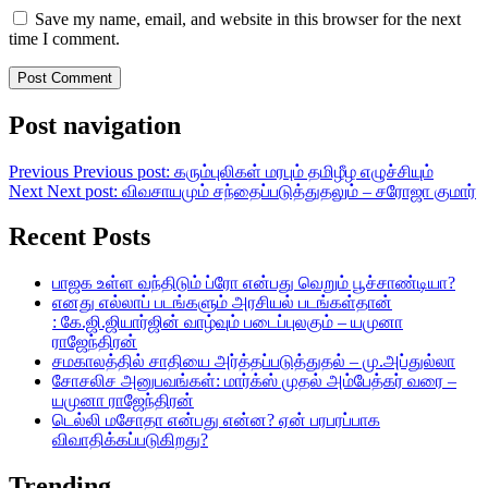
Save my name, email, and website in this browser for the next
time I comment.
Post navigation
Previous
Previous post:
கரும்புலிகள் மரபும் தமிழீழ எழுச்சியும்
Next
Next post:
விவசாயமும் சந்தைப்படுத்துதலும் – சரோஜா குமார்
Recent Posts
பாஜக உள்ள வந்திடும் ப்ரோ என்பது வெறும் பூச்சாண்டியா?
எனது எல்லாப் படங்களும் அரசியல் படங்கள்தான்
: கே.ஜி.ஜியார்ஜின் வாழ்வும் படைப்புலகும் – யமுனா
ராஜேந்திரன்
சமகாலத்தில் சாதியை அர்த்தப்படுத்துதல் – மு.அப்துல்லா
சோசலிச அனுபவங்கள்: மார்க்ஸ் முதல் அம்பேத்கர் வரை –
யமுனா ராஜேந்திரன்
டெல்லி மசோதா என்பது என்ன? ஏன் பரபரப்பாக
விவாதிக்கப்படுகிறது?
Trending