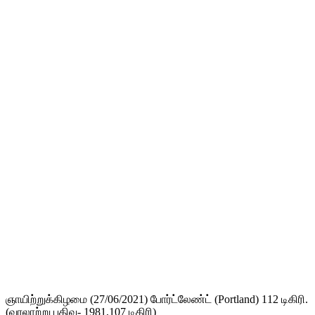
ஞாயிற்றுக்கிழமை (27/06/2021) போர்ட்லேண்ட் (Portland) 112 டிகிரி.
(வரலாற்று பதிவு- 1981,107 டிகிரி)