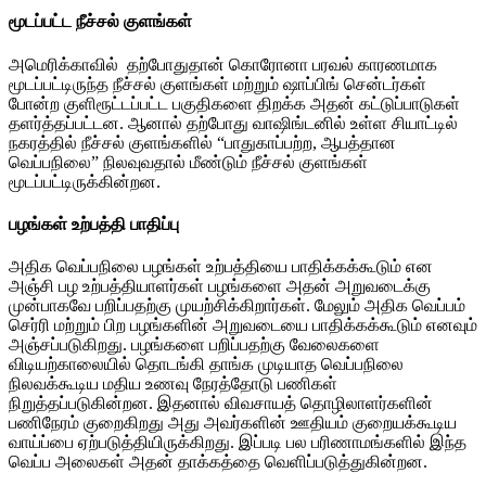
மூடப்பட்ட நீச்சல் குளங்கள்
அமெரிக்காவில் தற்போதுதான் கொரோனா பரவல் காரணமாக
மூடப்பட்டிருந்த நீச்சல் குளங்கள் மற்றும் ஷாப்பிங் சென்டர்கள்
போன்ற குளிரூட்டப்பட்ட பகுதிகளை திறக்க அதன் கட்டுப்பாடுகள்
தளர்த்தப்பட்டன. ஆனால் தற்போது வாஷிங்டனில் உள்ள சியாட்டில்
நகரத்தில் நீச்சல் குளங்களில் “பாதுகாப்பற்ற, ஆபத்தான
வெப்பநிலை” நிலவுவதால் மீண்டும் நீச்சல் குளங்கள்
மூடப்பட்டிருக்கின்றன.
பழங்கள் உற்பத்தி
பாதிப்பு
அதிக வெப்பநிலை பழங்கள் உற்பத்தியை பாதிக்கக்கூடும் என
அஞ்சி பழ உற்பத்தியாளர்கள் பழங்களை அதன் அறுவடைக்கு
முன்பாகவே பறிப்பதற்கு முயற்சிக்கிறார்கள். மேலும் அதிக வெப்பம்
செர்ரி மற்றும் பிற பழங்களின் அறுவடையை பாதிக்கக்கூடும் எனவும்
அஞ்சப்படுகிறது. பழங்களை பறிப்பதற்கு வேலைகளை
விடியற்காலையில் தொடங்கி தாங்க முடியாத வெப்பநிலை
நிலவக்கூடிய மதிய உணவு நேரத்தோடு பணிகள்
நிறுத்தப்படுகின்றன. இதனால் விவசாயத் தொழிலாளர்களின்
பணிநேரம் குறைகிறது அது அவர்களின் ஊதியம் குறையக்கூடிய
வாய்ப்பை ஏற்படுத்தியிருக்கிறது. இப்படி பல பரிணாமங்களில் இந்த
வெப்ப அலைகள் அதன் தாக்கத்தை வெளிப்படுத்துகின்றன.