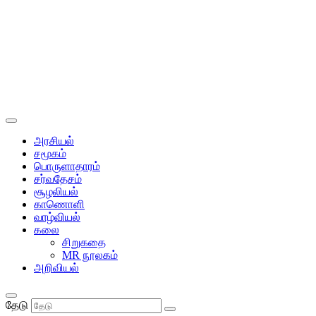
அரசியல்
சமூகம்
பொருளாதாரம்
சர்வதேசம்
சூழலியல்
காணொளி
வாழ்வியல்
கலை
சிறுகதை
MR நூலகம்
அறிவியல்
தேடு