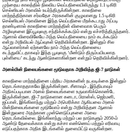
முந்தைய காலத்தில் நிலவிய வெப்பநிலையிலிருந்து 1.1 டிகிரி
செல்ஸியஸ் அளவில் உயர்ந்திருக்கின்றன. காலநிலை
மாற்றத்திற்கான சர்வதேச அரசுகளின் குழுவானது 1.5 டிகிரி
செல்ஸியஸ் அளவினை இந்த வெப்பநிலை மீறக்கூடாது அப்படி
தாண்டினால் காலநிலை மாற்றத்தின் விளைவாக பெரும்
அழிவுகளை இப்பூவுலகு சந்திக்கக்கூடும் என்று எச்சரித்திருந்தனர்.
ஆனால் விரைவிலேயே அந்த வெப்பநிலையை நாம் கடக்கூடும்
என்று அறிவியல் ஆய்வுகள் தெரிவிக்கின்றன. இன்னும் சில
ஆய்வாளர்கள் ஏற்கனவே நாம் அந்த வெப்பநிலையை
கடந்துவிட்டதாகவும் இந்த பூவுலகு ‘மீண்டும் திரும்பயியலாத
புள்ளியை’ கடந்து ஆண்டுகளாகின்றன என்றும் தெரிவிக்கின்றனர்.
அனல்மின் நிலையங்களை மூடுவதாக அறிவித்த ஜி-7 நாடுகள்
காலநிலை மாற்றத்தினை பற்றிய அரசுகளின் நடவடிக்கை இன்னும்
தொடங்காததாகவே இருக்கின்றன. சீனாவும் , இந்தியாவும்
அதிகப்படியான அனல் நிலையங்களை உருவாகிக்கொண்டே
இருக்கின்றன. ஜி-7 நாடுகளான கனடா, பிரான்ஸ், ஜெர்மனி,
ஜப்பான், இங்கிலாந்து மற்றும் அமெரிக்கா ஆகியவை அனல்
மின்நிலையங்களை மூடுவோம் என்று அறிவித்தன ஆனால்
இன்றுவரை அதற்கான முன்னெடுப்புகளை அவை
தொடங்கவில்லை. இங்கிலாந்து மற்றும் பல நாடுகளும் 2050-ம்
ஆண்டு தேவைக்காக என்று கச்சா எண்ணெய் மற்றும் எரிவாயு
எடுப்பதற்காக அதிக இடங்களில் துளையிட்டு வருகின்றன.