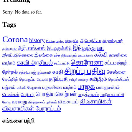
Sorry. No data so far.
Tags
Corona
history
அமெரிக்கா
அருண்குமார்
அகழாய்வு
Photography
இந்துத்துவா
ஆர்.எஸ்.எஸ்
இடஒதுக்கீடு
தங்கராஜ்
கல்வி
இலங்கை
இனப்படுகொலை
காலநிலை
உச்ச நீதிமன்றம்
ஊடகங்கள்
கொரோனா
காவி அரசியல்
சட்டமன்றத்
மாற்றம்
கூட்டாட்சி
சிறப்பு பதிவு
சாதி
தேர்தல்
சென்னை
சத்தியராஜ் குப்புசாமி
தடுப்பூசி
தமிழீழம்
செய்தித் தொகுப்பு
தொல்லியல்
டெல்லி
தமிழர் வரலாறு
பாஜக
பஞ்சாப்
பருவநிலை மாற்றம்
பாராளுமன்றம்
பன்னீர் பெருமாள்
பொதியவெற்பன்
மருத்துவம்
பெண்கள்
பெரியார்
மாநில சுயாட்சி
விவசாயிகள்
விவசாயம்
வரலாறு
மோடி
விடுதலைப் புலிகள்
விவசாயிகள் போராட்டம்
எங்களை பற்றி