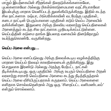
மாறும் இயற்கையின் சீற்றங்கள் நிலநடுக்கங்களாகவோ,
புயல்களாகவோ அல்லது மிகக்கொடுமையான வறட்சியாகவோ
இயல்புக்கு மாறாக வெளிப்படத் துவங்கியிருக்கிறது. இதில் கடந்த
சில நாட்களாக ரஷ்யா, அமெரிக்காவின் வடமேற்கு பகுதிகள்,
கனடா நாட்டின் பெரும்பாலான பகுதிகள் கடும் வெப்ப அலையில்
தகிக்கின்றன. இதுவரை அங்கு நிலவிய வரலாற்று வெப்பநிலைகள்
அனைத்தும் கடந்த சில நாட்களாக முறியடிக்கப்பட்டுள்ளன.
வெப்பத்தின் கடுமை தாங்க இயலாத வகையில் தினந்தோறும்
உயர்ந்துகொண்டே வருகின்றது.
வெப்ப அலை என்பது…
வெப்ப அலை எனப்படுவது அங்கு நிலவக்கூடிய வழக்கத்திற்கு
மாறான வெப்பம் நிலவும் காலநிலையைக் குறிக்கிறது. இது
பொதுவாக இரண்டு அல்லது அதற்கு மேற்பட்ட நாட்கள்
நீடிக்கக்கூடியது. ஒரு பகுதியில் அங்கு உயரும் வெப்பநிலை அதன்
வரலாற்று சராசரி வெப்பநிலை அளவை கடந்து நீடித்திருந்தால்
வெப்ப அலை வீசியிருப்பதாகக் கருதலாம். வெப்ப அலைகளை
எளிதாக சொல்வதென்றால் அது ஒரு ‘சிறைப்பட்ட வளிமண்டலம்’
என்றும் சொல்லலாம்.