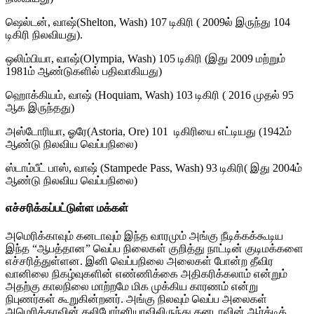
ஷெல்டன், வாஷ்(Shelton, Wash) 107 டிகிரி ( 2009ல் இருந்து 104
டிகிரி நிலவியது).
ஒலிம்பியா, வாஷ்(Olympia, Wash) 105 டிகிரி (இது 2009 மற்றும்
1981ம் ஆண்டுகளில் பதிவாகியது)
ஹொக்கியம், வாஷ் (Hoquiam, Wash) 103 டிகிரி ( 2016 முதல் 95
ஆக இருந்தது)
அஸ்டோரியா, ஓரே(Astoria, Ore) 101 டிகிரியை எட்டியது (1942ம்
ஆண்டு நிலவிய வெப்பநிலை)
ஸ்டாம்பீட் பாஸ், வாஷ் (Stampede Pass, Wash) 93 டிகிரி( இது 2004ம்
ஆண்டு நிலவிய வெப்பநிலை)
எச்சரிக்கப்பட்டுள்ள மக்கள்
அமெரிக்காவும் கனடாவும் இந்த வாரமும் அங்கு நீடிக்கக்கூடிய
இந்த “ஆபத்தான” வெப்ப நிலைகள் குறித்து நாட்டின் குடிமக்களை
எச்சரித்துள்ளன. இனி வெப்பநிலை அலைகள் போன்ற தீவிர
வானிலை நிகழ்வுகளின் எண்ணிக்கை அதிகரிக்கலாம் என்றும்
அதற்கு காலநிலை மாற்றமே மிக முக்கிய காரணம் என்று
நிபுணர்கள் கூறுகின்றனர். அங்கு நிலவும் வெப்ப அலைகள்
அமெரிக்காவின் கலிபோர்னியாவிலிருந்து கனடாவின் ஆர்க்டிக்