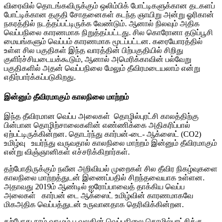
விரைவில் தொடங்கவிருக்கும் ஒலிம்பிக் போட்டிகளுக்கான தடகளப்
போட்டிக்கான தகுதி சோதனைகள் கடந்த ஞாயிறு அன்று ஓரிகான்
நகரத்தில் நடத்தப்பட்டிருக்க வேண்டும். ஆனால் நிலவும் அதிக
வெப்பநிலை காரணமாக நிறுத்தப்பட்டது. சில கொரோனா தடுப்பூசி
மையங்களும் வெப்பம் காரணமாக மூடப்பட்டன. கரையோரத்தில்
உள்ள சில பகுதிகள் இந்த வாரத்தின் பிற்பகுதியில் சிறிது
குளிர்ச்சியடையக்கூடும், ஆனால் அமெரிக்காவின் பல்வேறு
பகுதிகளில் அதன் வெப்பநிலை மேலும் தீவிரமடையலாம் என்று
எதிர்பார்க்கப்படுகிறது.
இன்னும் தீவிரமாகும் காலநிலை மாற்றம்
இந்த தீவிரமான வெப்ப அலைகள் தொழில்புரட்சி காலத்திற்கு
பின்பான தொழிற்சாலைகளின் எண்ணிக்கை அதிகரிப்பால்
ஏற்பட்டிருக்கின்றன. தொடர்ந்து கார்பன்-டை- ஆக்ஸைட் (CO2)
உமிழ்வு உயர்ந்து வருவதால் காலநிலை மாற்றம் இன்னும் தீவிரமாகும்
என்று விஞ்ஞானிகள் எச்சரிக்கிறார்கள்.
தற்போதிருக்கும் நவீன அறிவியல் முறைகள் சில தீவிர நிகழ்வுகளை
காலநிலை மாற்றத்துடன் இணைப்பதில் சிறந்தவையாக உள்ளன.
அதாவது 2019ம் ஆண்டில் ஐரோப்பாவைத் தாக்கிய வெப்ப
அலைகள் கார்பன் டை ஆக்ஸைட் உமிழ்வின் காரணமாகவே
மிகஅதிக வெப்பத்துடன் உருவானதாக தெரிவிக்கின்றன.
தற்போது நாம் வாழும் பூவுலகின் வெப்பநிலை தொழில்புரட்சிக்கு