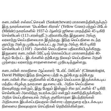
கனடாவின் சஸ்காட்செவன் (Saskatchewan) மாகாணத்திலிருக்கும்
இரு நகரங்களான ‘யெல்லோ கிராஸ்’ (Yellow Grass) மற்றும் மிடேல்
(Midale) நகரங்களில் 1937-ம் ஆண்டு ஜூலை மாதத்தில் 45 டிகிரி
செல்ஸியஸ் (113 பாரன்ஹீட்) பதிவாகியதே இதுவரை அங்கு
வரலாற்று வெப்பநிலையாக இருந்தது. இந்த வெப்பநிலை கடந்த
ஞாயிறு அன்று முறியடிக்கப்பட்டது அன்று அங்கு 46.6 டிகிரி
செல்ஸியஸ் (116F) அளவில் வெப்பநிலை பதிவாகியிருக்கிறது.
இதுவரை கனடாவின் பிரிட்டிஷ் கொலம்பியா மாகாணத்தில் 40-
க்கும் மேற்பட்ட இடங்களில் தற்போது நிலவும் வெப்பநிலை அதன்
முந்தைய வரலாற்று சாதனைகளை முறியடித்துள்ளது.
கனடாவின் காலநிலை ஆய்வாளர் ‘டேவிட் பிலிப்ஸ்’ (Climatologist,
David Phillips) இந்த நிகழ்வை பற்றி கூறும்போது தற்போது
கனடாவின் சில பகுதிகளில் எப்போதும் வெப்பமாக இருக்கக்கூடிய
மத்திய கிழக்கு நகரமான துபாயை விட அதிக வெப்பநிலை
நிலவுகிறது என்றும், இது மேலும் இன்னும் சில நாட்களில் 47 டிகிரி
செல்ஸியஸ் அளவிற்கு உயரக்கூடும் என்றும் கணித்திருக்கிறார்.
அதிக வெப்பநிலையால் அங்கு குளிர்சாதன இயந்திரங்கள்
அதிகமாக இயக்கப்படுவதால் மின்சார பற்றாகுறை ஏற்படக்கூடிய
நிலைமை நிலவுவதாக செய்திகள் தெரிவிக்கின்றன.