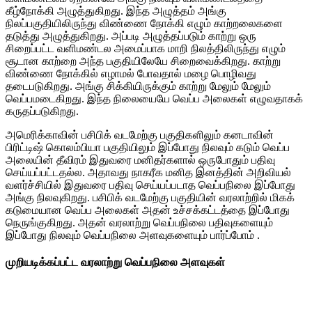
கீழ்நோக்கி அழுத்துகிறது. இந்த அழுத்தம் அங்கு
நிலப்பகுதியிலிருந்து விண்ணை நோக்கி எழும் காற்றலைகளை
தடுத்து அழுத்துகிறது. அப்படி அழுத்தப்படும் காற்று ஒரு
சிறைப்பட்ட வளிமண்டல அமைப்பாக மாறி நிலத்திலிருந்து எழும்
சூடான காற்றை அந்த பகுதியிலேயே சிறைவைக்கிறது. காற்று
விண்ணை நோக்கில் எழாமல் போவதால் மழை பொழிவது
தடைபடுகிறது. அங்கு சிக்கியிருக்கும் காற்று மேலும் மேலும்
வெப்பமடைகிறது. இந்த நிலையையே வெப்ப அலைகள் எழுவதாகக்
கருதப்படுகிறது.
அமெரிக்காவின் பசிபிக் வடமேற்கு பகுதிகளிலும் கனடாவின்
பிரிட்டிஷ் கொலம்பியா பகுதியிலும் இப்போது நிலவும் கடும் வெப்ப
அலையின் தீவிரம் இதுவரை மனிதர்களால் ஒருபோதும் பதிவு
செய்யப்பட்டதல்ல. அதாவது நாகரீக மனித இனத்தின் அறிவியல்
வளர்ச்சியில் இதுவரை பதிவு செய்யப்படாத வெப்பநிலை இப்போது
அங்கு நிலவுகிறது. பசிபிக் வடமேற்கு பகுதியின் வரலாற்றில் மிகக்
கடுமையான வெப்ப அலைகள் அதன் உச்சக்கட்டத்தை இப்போது
நெருங்குகிறது. அதன் வரலாற்று வெப்பநிலை பதிவுகளையும்
இப்போது நிலவும் வெப்பநிலை அளவுகளையும் பார்ப்போம் .
முறியடிக்கப்பட்ட வரலாற்று வெப்பநிலை அளவுகள்