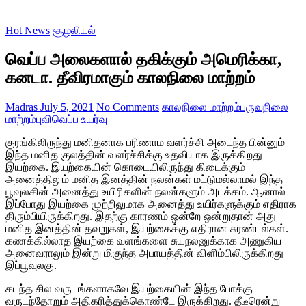
Hot News
சூழலியல்
வெப்ப அலைகளால் தகிக்கும் அமெரிக்கா,
கனடா. தீவிரமாகும் காலநிலை மாற்றம்
Madras
July 5, 2021
No Comments
காலநிலை மாற்றம்
பருவநிலை
மாற்றம்
புவிவெப்ப உயர்வு
குரங்கிலிருந்து மனிதனாக பரிணாம வளர்ச்சி அடைந்த பின்னும்
இந்த மனித குலத்தின் வளர்ச்சிக்கு உதவியாக இருக்கிறது
இயற்கை. இயற்கையின் கொடையிலிருந்து கிடைக்கும்
அனைத்திலும் மனித இனத்தின் நலன்கள் மட்டுமல்லாமல் இந்த
பூவுலகின் அனைத்து உயிரிகளின் நலன்களும் அடக்கம். ஆனால்
இப்போது இயற்கை முற்றிலுமாக அனைத்து உயிர்களுக்கும் எதிராக
திரும்பியிருக்கிறது. இதற்கு காரணம் ஒன்றே ஒன்றுதான் அது
மனித இனத்தின் தவறுகள், இயற்கைக்கு எதிரான சுரண்டல்கள்.
கணக்கில்லாத இயற்கை வளங்களை சுயநலனுக்காக அணுகிய
அனைவராலும் இன்று மிகுந்த அபாயத்தின் விளிம்பிலிருக்கிறது
இப்பூவுலகு.
கடந்த சில வருடங்களாகவே இயற்கையின் இந்த போக்கு
வருடந்தோறும் அதிகரித்துக்கொண்டே இருக்கிறது. தீடீரென்று